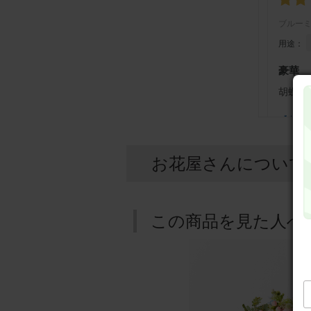
ブルー
用途：
豪華
胡蝶蘭
【花瓶
お花屋さんについて
あかべ
用途：
この商品を見た人へ
友人の
華やか
いまし
【花瓶