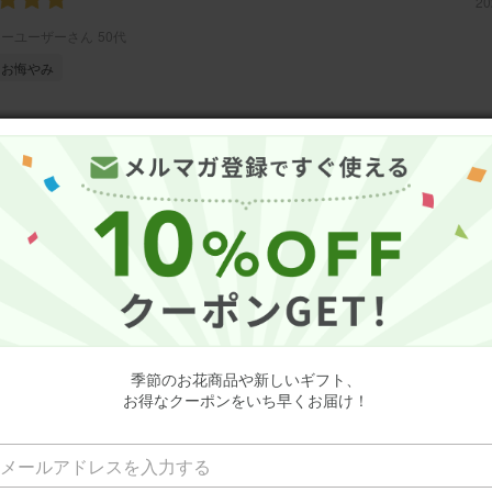
20
ミーユーザーさん
50代
お悔やみ
入りで、ちょっと豪華に。 お花の種類も鮮度もよく喜んでもらえました
不要】胡蝶蘭入り 季節のお花アレンジメント
20
こあかいや
30代
出店祝い
のオススメ
開店祝いに贈りました
季節のお花商品や新しいギフト、
お得なクーポンをいち早くお届け！
な中に気品を感じる花束を用意していただきました。 友人もとても喜ん
た。 本当にありがたかったです。
不要】胡蝶蘭入り 季節のお花アレンジメント