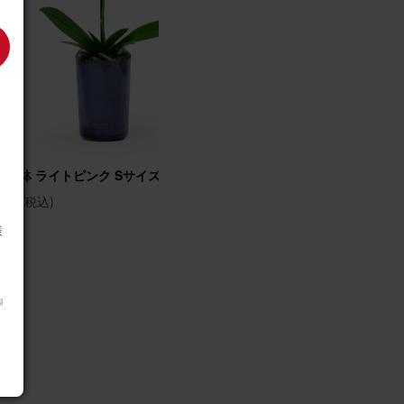
26/04/05
を
品にし
蝶蘭鉢 ライトピンク Sサイズ
胡蝶蘭鉢 ライトピンク M
ま飾れ
(税込)
(税込)
440円
5,550円
様
m』
26/04/02