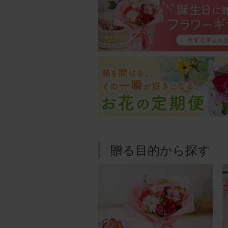
用途：
母の誕
喜んで
【花瓶
リン
50
用途：
母の誕
贈る目的から探す
お花が
【花瓶