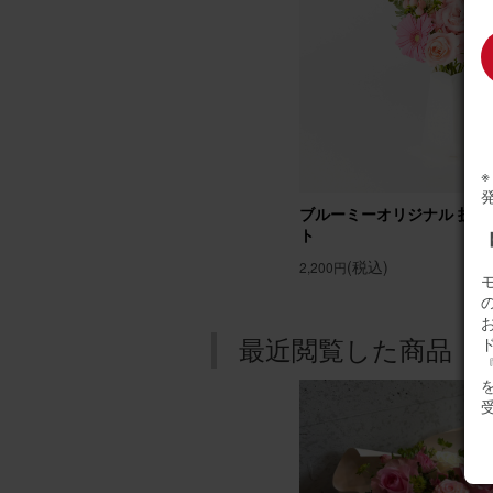
ブルー
用途：
喜んで
先輩に
ブルーミーオリジナル 折り
たポイ
ト
たのも
(税込)
2,200円
【花瓶
最近閲覧した商品
『
まーち
用途：
高級感