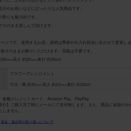
念日やお祝いなどにぴったりな人気商品です。
の香りも魅力的です。
でそのまま楽しんで頂けます。
メージです。使用するお花・資材は季節や仕入れ状況に合わせて変更し
り後そのままお飾りいただけます。花瓶は不要です。
30㎝×高さ 約23㎝×奥行 約30cm
フラワーアレンジメント
寸法：横 約30㎝×高さ 約23㎝×奥行 約30cm
各種クレジットカード、Amazon Pay、PayPay
発行】ご購入完了時にメールにて送付致します。また、商品に金額の分
たしません。
・返金・返品等の取り扱いについて