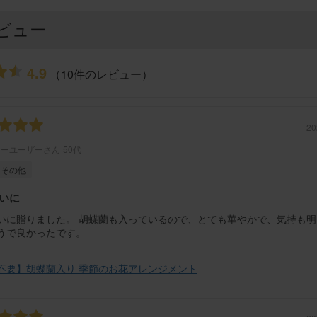
ビュー
4.9
（10件のレビュー）
20
ミーユーザーさん
50代
その他
いに
いに贈りました。 胡蝶蘭も入っているので、とても華やかで、気持も明
うで良かったです。
不要】胡蝶蘭入り 季節のお花アレンジメント