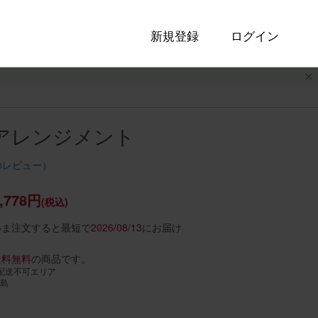
新規登録
ログイン
e アレンジメント
のレビュー）
,778円
(税込)
いま注文すると最短で
2026/08/13
にお届け
送料無料
の商品です。
配送不可エリア
島