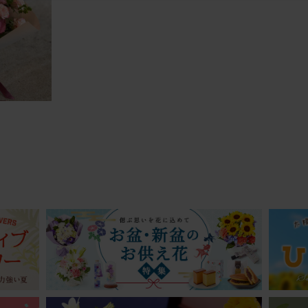
贈りました。とても喜んでくれました。
不要】バラのみ 季節のお花アレンジメント
20
40代
ト
誕生日
誕生日プレゼント
誤ってしまい、だいぶ早めに届いてしまったのですが、「胡蝶蘭と薔薇
！」ととても喜んでもらえました。
不要】胡蝶蘭入り 季節のお花アレンジメント
20
ミーユーザーさん
40代