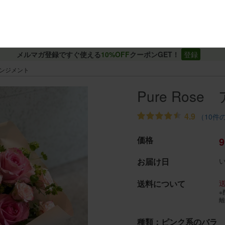
メルマガ登録ですぐ使える
10%OFF
クーポンGET！
登録
アレンジメント
Pure Ros
4.9
（10件
価格
9
お届け日
送料について
※
離
種類：ピンク系のバラ