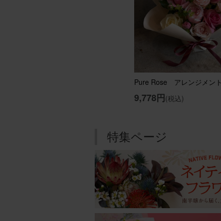
義母に
【花瓶
ほたる
Pure Rose アレンジメン
用途：
9,778円
(税込)
義母の
日程を
特集ページ
てるよ
【花瓶
ブルー