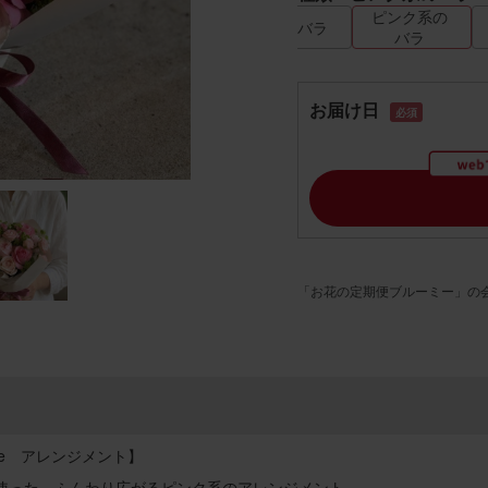
ピンク系の
赤系のバラ
バラ
お届け日
必須
「お花の定期便ブルーミー」の
Rose アレンジメント】
使った、ふんわり広がるピンク系のアレンジメント。