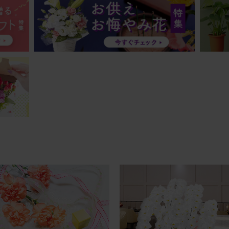
誕生日
生日プレゼント
電話をくれました。サイズにびっくりしたそうです。
不要】胡蝶蘭入り 季節のお花アレンジメント
20
代
誕生日
生日に
大好きな母の誕生日にプレゼントしました🌹 とても喜んでくれました。
不要】バラのみ 季節のお花アレンジメント
20