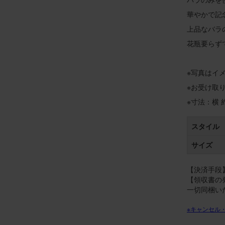
華やかで記
上品なバラ
花瓶要らず
※写真はイ
※お受け取
※寸法：横 約
スタイル
サイズ
【決済手段】
【領収書の
一切同梱い
※キャンセル