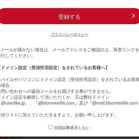
登録する
20
ミーユーザーさん
60代
プライバシーポリシー
その他
いただけました
※ メールが届かない場合は、メールアドレスをご確認の上、再度リンク
発行してください。
お祝い事があったのでお送りしました。胡蝶蘭が入っていたのがこの商
紙ベース ホワイ
黄色系 アレンジメント
胡
ントでした。先輩にはとても喜んでいただけました。花瓶不要でそのま
【ドメイン設定（受信拒否設定）をされているお客様へ】
(税込)
よかったようです。
5,533円
4,
モバイルやパソコンにドメイン設定（受信拒否設定）をされているお客
不要】胡蝶蘭入り 季節のお花アレンジメント
の場合、
お問い合わせへの返信メールをお届けする事ができません。
ドメイン設定を解除して頂いただくか、又は弊社ドメイン
@userlike.jp』、『@bloomeelife.com』及び『@mail.bloomeelife.co
20
を
ゃん
50代
受信リストに加えていただきますよう、お願い申し上げます。
誕生日
次回以降表示しない
がありました