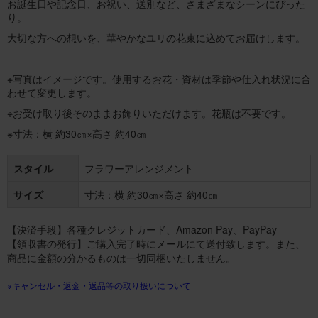
お誕生日や記念日、お祝い、送別など、さまざまなシーンにぴった
り。
大切な方への想いを、華やかなユリの花束に込めてお届けします。
※写真はイメージです。使用するお花・資材は季節や仕入れ状況に合
わせて変更します。
※お受け取り後そのままお飾りいただけます。花瓶は不要です。
※寸法：横 約30㎝×高さ 約40㎝
スタイル
フラワーアレンジメント
サイズ
寸法：横 約30㎝×高さ 約40㎝
【決済手段】各種クレジットカード、Amazon Pay、PayPay
【領収書の発行】ご購入完了時にメールにて送付致します。また、
商品に金額の分かるものは一切同梱いたしません。
※キャンセル・返金・返品等の取り扱いについて