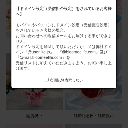
【ドメイン設定（受信拒否設定）をされているお客様
へ】
モバイルやパソコンにドメイン設定（受信拒否設定）
をされているお客様の場合、
お問い合わせへの返信メールをお届けする事ができま
せん。
誕生日
出産祝い
ドメイン設定を解除して頂いただくか、又は弊社ドメ
イン『@userlike.jp』、『@bloomeelife.com』及び
『@mail.bloomeelife.com』を
受信リストに加えていただきますよう、お願い申し上
げます。
次回以降表示しない
開店祝い
結婚記念日・結婚祝い