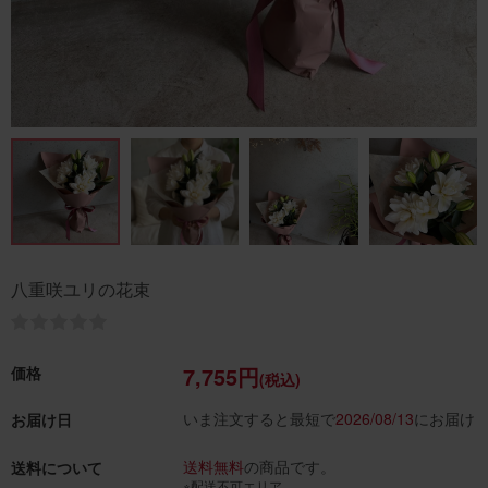
八重咲ユリの花束
7,755円
価格
(税込)
いま注文すると最短で
2026/08/13
にお届け
お届け日
送料無料
の商品です。
送料について
※配送不可エリア