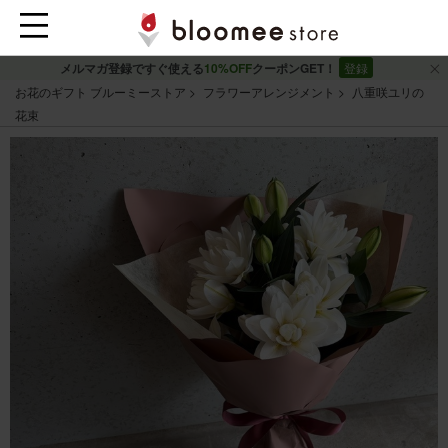
メルマガ登録ですぐ使える
10%OFF
クーポンGET！
登録
お花のギフト ブルーミーストア
フラワーアレンジメント
八重咲ユリの
花束