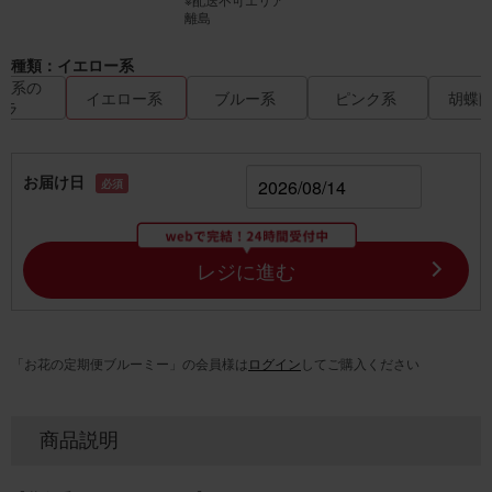
離島
種類：イエロー系
ク系の
イエロー系
ブルー系
ピンク系
胡蝶
バラ
お届け日
必須
レジに進む
「お花の定期便ブルーミー」の会員様は
ログイン
してご購入ください
商品説明