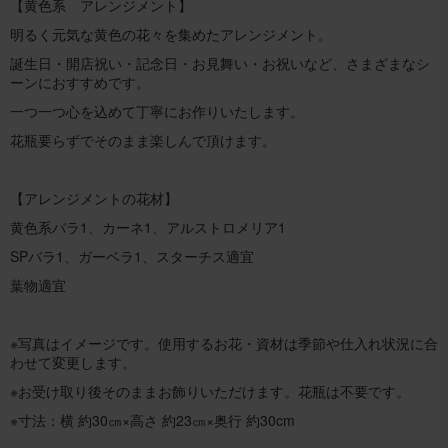
【黄色系 アレンジメント】
明るく元気な黄色の花々を集めたアレンジメント。
誕生日・開店祝い・記念日・お見舞い・お祝いなど、さまざまなシ
ーンにおすすめです。
一つ一つ心を込めて丁寧にお作りいたします。
花瓶要らずでそのまま楽しんで頂けます。
【アレンジメントの花材】
黄色系バラ1、カーネ1、アルストロメリア1
SPバラ1、ガーベラ1、スターチス適宜
葉物適宜
※写真はイメージです。使用するお花・資材は季節や仕入れ状況に合
わせて変更します。
※お受け取り後そのままお飾りいただけます。花瓶は不要です。
※寸法：横 約30㎝×高さ 約23㎝×奥行 約30cm