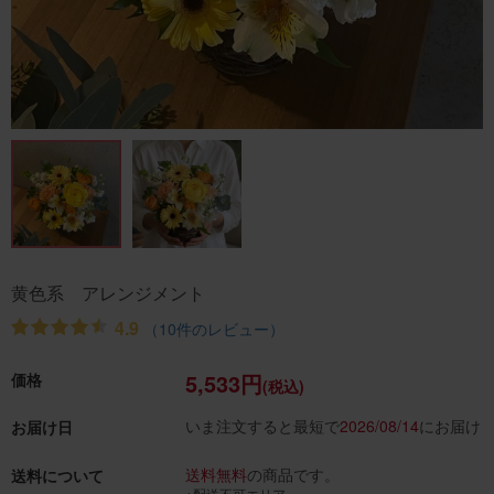
黄色系 アレンジメント
4.9
（10件のレビュー）
5,533円
価格
(税込)
いま注文すると最短で
2026/08/14
にお届け
お届け日
送料無料
の商品です。
送料について
※配送不可エリア