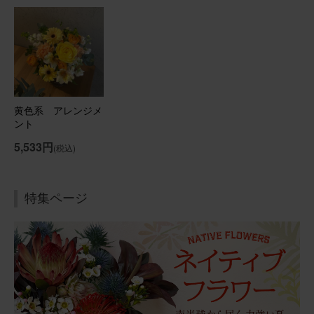
先輩にお祝い事があったのでお送りしました。胡蝶蘭が入
っていたのがこの商品にしたポイントでした。先輩にはと
ても喜んでいただけました。花瓶不要でそのまま飾れたの
もよかったようです。
【花瓶不要】胡蝶蘭入り 季節のお花アレンジメント
黄色系 アレンジメ
ント
2026/04/02
5,533円
まーちゃん
50代
(税込)
用途：
誕生日
高級感がありました
特集ページ
義母に贈りました。とても喜んでくれました。
【花瓶不要】バラのみ 季節のお花アレンジメント
2026/02/26