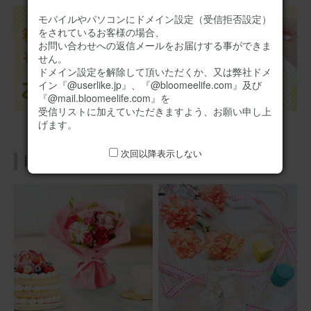
結婚式に呼ばれたが都合が合わず参列できなかったため、
代わりに素敵なお花を贈りたいと思って購入しました。新
モバイルやパソコンにドメイン設定（受信拒否設定）
婦さんは直接の知り合いではなかったですが、新郎からお
をされているお客様の場合、
花が好きと聞いていたので、参列できない分なるべく豪華
お問い合わせへの返信メールをお届けする事ができま
でボリュームのあるものがいいなと思って購入しました。
せん。
さらに表示
とても喜んでもらえたので、購入してよかったです。メッ
ドメイン設定を解除して頂いただくか、又は弊社ドメ
セージも自由に入れられたので、気持ちも伝えることがで
イン『@userlike.jp』、『@bloomeelife.com』及び
きました。
【花瓶不要】胡蝶蘭入り 季節のお花アレンジメント
『@mail.bloomeelife.com』を
受信リストに加えていただきますよう、お願い申し上
げます。
2026/06/12
次回以降表示しない
贈る目的から探す
あこ
60代
用途：
結婚祝い
結婚記念日
結婚式で持ったブーケが胡蝶蘭だったので懐かしく嬉しく
思い出しました。
【花瓶不要】胡蝶蘭入り 季節のお花アレンジメント