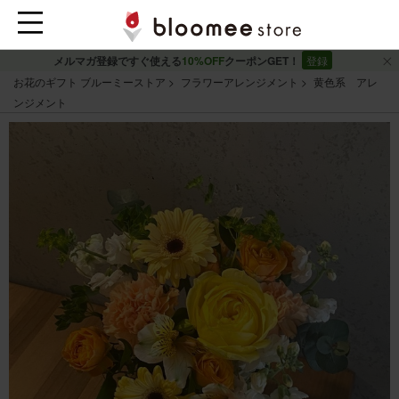
メルマガ登録ですぐ使える
10%OFF
クーポンGET！
登録
お花のギフト ブルーミーストア
フラワーアレンジメント
黄色系 アレ
ンジメント