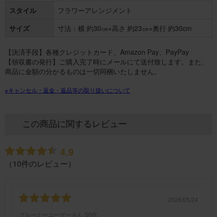
スタイル
フラワーアレンジメント
サイズ
寸法：横 約30㎝×高さ 約23㎝×奥行 約30cm
【決済手段】各種クレジットカード、Amazon Pay、PayPay
【領収書の発行】ご購入完了時にメールにて送付致します。また、
商品に金額の分かるものは一切同梱いたしません。
※キャンセル・返金・返品等の取り扱いについて
この商品に関するレビュー
4.9
（10件のレビュー）
2026/05/24
ブルーミーユーザーさん
50代