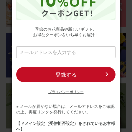
2025/11/02
リン
50代
季節のお花商品や新しいギフト、
お得なクーポンをいち早くお届け！
用途：
誕生日
母の誕生日に
お花が大好きな母の誕生日にプレゼントしました🌹 とても
喜んでくれました。
登録する
【花瓶不要】バラのみ 季節のお花アレンジメント
プライバシーポリシー
2025/08/06
ブルーミーユーザーさん
30代
※ メールが届かない場合は、メールアドレスをご確認
の上、再度リンクを発行してください。
用途：
結婚祝い
【ドメイン設定（受信拒否設定）をされているお客様
結婚式に参列できず
へ】