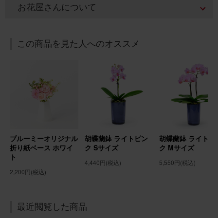
お花屋さんについて
2026/04/18
あかべこあかいや
30代
この商品を見た人へのオススメ
用途：
出店祝い
友人の開店祝いに贈りました
華やかな中に気品を感じる花束を用意していただきまし
た。 友人もとても喜んでもらいました。 本当にありがた
かったです。
【花瓶不要】胡蝶蘭入り 季節のお花アレンジメント
ブルーミーオリジナル
胡蝶蘭鉢 ライトピン
胡蝶蘭鉢 ライトピ
折り紙ベース ホワイ
ク Sサイズ
ク Mサイズ
ト
2026/04/05
4,440円
(税込)
5,550円
(税込)
2,200円
(税込)
ブルーミーユーザーさん
60代
用途：
その他
喜んでいただけました
最近閲覧した商品