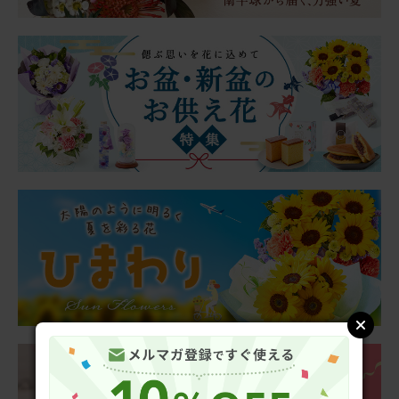
ほたる
40代
用途：
誕生日
義母の誕生日プレゼント
日程を誤ってしまい、だいぶ早めに届いてしまったのです
が、「胡蝶蘭と薔薇が入ってるよ！」ととても喜んでもら
えました。
【花瓶不要】胡蝶蘭入り 季節のお花アレンジメント
2026/01/25
ブルーミーユーザーさん
40代
用途：
誕生日
母の誕生日プレゼント
喜んで電話をくれました。サイズにびっくりしたそうで
す。
【花瓶不要】胡蝶蘭入り 季節のお花アレンジメント