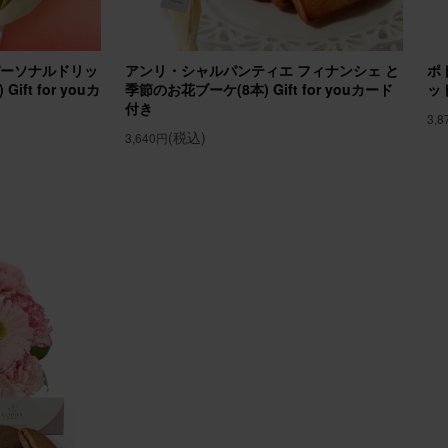
プレゼントに贈りました
の誕生日プレゼントに贈らせていただきました。 お部屋が華やかになっ
パーソナルドリッ
アンリ・シャルパンティエ フィナンシェ と
ポ
えました！
ft for youカ
季節のお花ブーケ(8本) Gift for youカード
ッ
付き
メント(ピンク)Sサイズ Happy Birthdayバルーン付き
3,
(税込)
3,640円
20
ミーユーザーさん
50代
自宅用
！
始に飾るお花をいつもの定期便にプラスして購入しました。 温度差のな
ていますが、とても長持ち！ サイズ感も良かったです。 玄関に行くた
す♪
ジメント(ピンク) Sサイズ