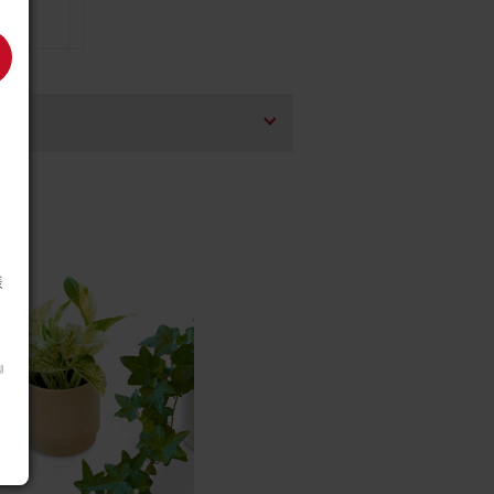
26/02/15
を
ハード
様
m』
26/02/02