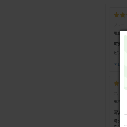
ブルー
用途：
可愛い
ピンク
アレンジ
ブルー
用途：
写真通
母の誕
次はお