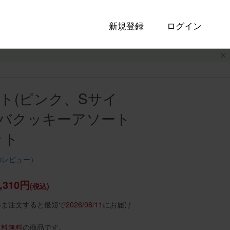
新規登録
ログイン
ト(ピンク、Sサイ
ディバクッキーアソート
ット
のレビュー）
,310円
(税込)
いま注文すると最短で
2026/08/11
にお届け
送料無料
の商品です。