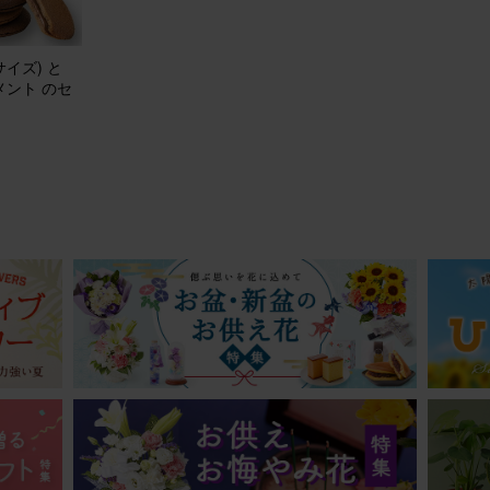
20
1
40代
イズ) と
自宅用
ント のセ
りでした
マスからお正月にかけて長く楽しみたいと思い赤いお花の鉢植えにしま
待通りどちらのイベントにも合い、1月4日現在も綺麗に咲いています。
けで華やかな雰囲気になるので毎年購入したいです。
ジメント(赤) Sサイズ
20
ミーユーザーさん
50代
自宅用
〜
ルでパッとお部屋が明るくなり 、自然な香りもして気分上がります