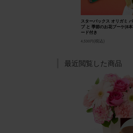
誕生日
友人母
スターバックス オリガミ 
んで貰
プ と 季節のお花ブーケ(8本) Gi
ード付き
アレンジ
(税込)
4,530円
最近閲覧した商品
ブルー
用途：
素敵な
年末年
に置い
ていま
アレン