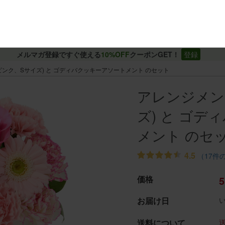
メルマガ登録ですぐ使える
10%OFF
クーポンGET！
登録
ンク、Sサイズ) と ゴディバクッキーアソートメント のセット
アレンジメン
ズ) と ゴ
メント のセ
4.5
（17件
価格
5
お届け日
送料について