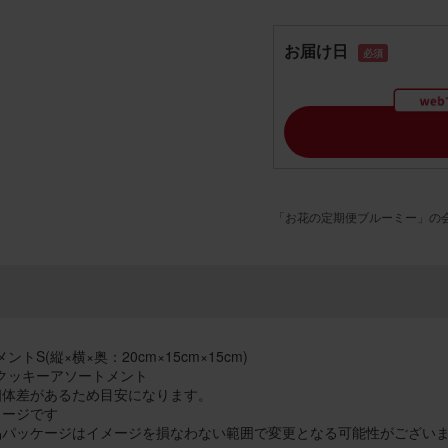
お届け日
必須
「お花の定期便ブルーミー」の
トS(縦×横×奥：20cm×15cm×15cm)
クッキーアソートメント
個体差があるため目安になります。
メージです
品パッケージはイメージを損なわない範囲で変更となる可能性がござい