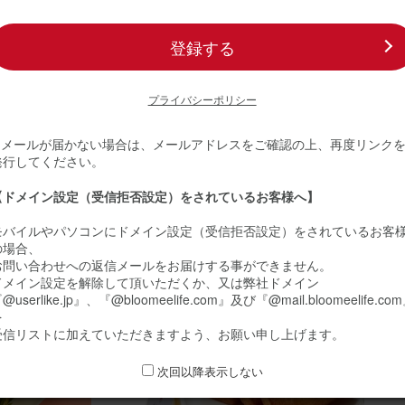
メント(黄色) Sサイズ Happy Birthday カード付き
登録する
20
プライバシーポリシー
ミーユーザーさん
30代
※ メールが届かない場合は、メールアドレスをご確認の上、再度リンク
誕生日
発行してください。
のオススメ
プレゼントに
【ドメイン設定（受信拒否設定）をされているお客様へ】
生日プレゼントに送りました。 花は好きだけれど、自分で買うのは中々
モバイルやパソコンにドメイン設定（受信拒否設定）をされているお客
いので嬉しいと喜んでもらえました。
の場合、
お問い合わせへの返信メールをお届けする事ができません。
ジメント(ピンク) Sサイズ
ドメイン設定を解除して頂いただくか、又は弊社ドメイン
@userlike.jp』、『@bloomeelife.com』及び『@mail.bloomeelife.co
を
受信リストに加えていただきますよう、お願い申し上げます。
20
30代
次回以降表示しない
誕生日