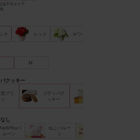
配送不可エリア
島
ンク
レッド
ホワイト
カラフル
M
ィバクッキー
銀座千疋屋
天堂プリ
ゴディバク
フルーツカ
ン
ッキー
ステラ
ンなし
hankYouバ
ねこバルー
HappyBirthd
オ
ルーン
ン
ayカード