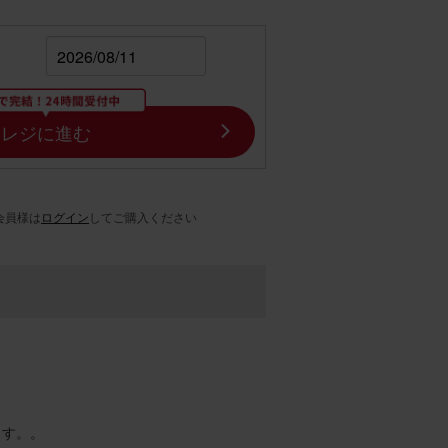
レジに進む
会員様は
ログイン
してご購入ください
ます。。