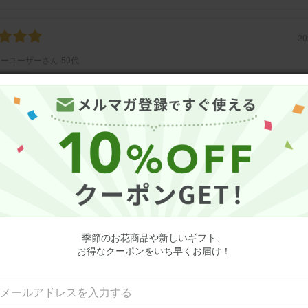
20
ミーユーザーさん
50代
誕生日
可憐な花たち
の色合いが可愛いくて可憐な雰囲気。 ピンクのバラがチャームポイント
メント(ピンク) Sサイズ Happy Birthday カード付き
20
ミーユーザーさん
50代
季節のお花商品や新しいギフト、
誕生日
お得なクーポンをいち早くお届け！
りで、とても綺麗です
生日に送りました。 とても綺麗で、そして可愛いです。 凄く喜んでい
義母さんに送りたいと思っています。