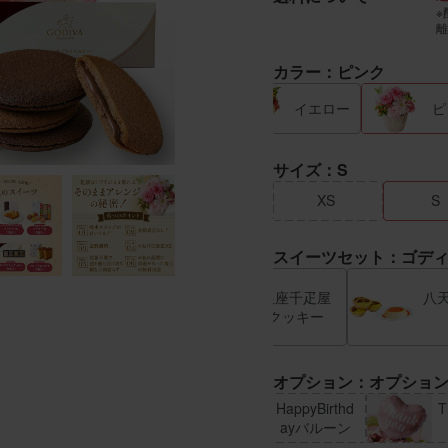
※
離
カラー：ピンク
イエロー
ピ
サイズ：S
XS
S
スイーツセット：ゴデ
フィナンシ
銀座千疋屋
八
ェ
クッキー
オプション：オプショ
HappyBirthd
T
ayバルーン