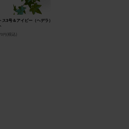
たと喜
トス3号＆アイビー（ヘデラ）3号 2個セ
そのまま飾れるブーケ(ひ
ト
と ゴディバクッキーアソ
ト
(税込)
870円
(税込)
7,530円
26/01/17
い玄関
びに眺め