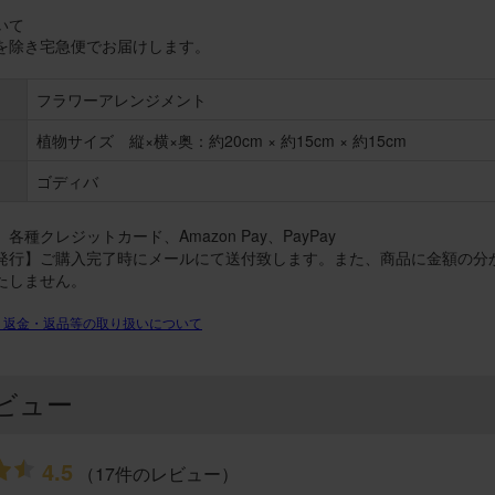
いて
を除き宅急便でお届けします。
フラワーアレンジメント
植物サイズ 縦×横×奥：約20cm × 約15cm × 約15cm
ゴディバ
各種クレジットカード、Amazon Pay、PayPay
発行】ご購入完了時にメールにて送付致します。また、商品に金額の分
たしません。
・返金・返品等の取り扱いについて
ビュー
4.5
（17件のレビュー）