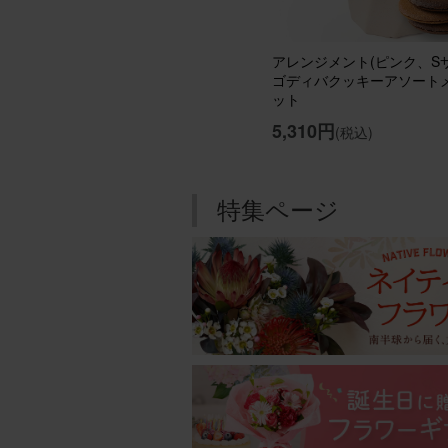
aipon21
アレンジメント(ピンク、Sサ
用途：
ゴディバクッキーアソートメ
ット
期待通
5,310円
(税込)
クリス
が、期
あるだ
特集ページ
アレン
ブルー
用途：
華やか
カラフ