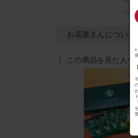
アレンジ
お花屋さんについて
ブルー
用途：
この商品を見た人へ
誕生日
母の誕
ルが高
アレン
『
chomo
用途：