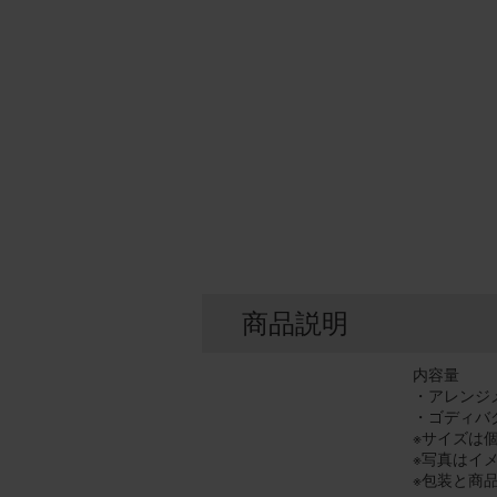
商品説明
内容量
・アレンジメン
・ゴディバ
※サイズは
※写真はイ
※包装と商