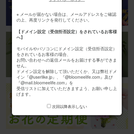
ではなく明るい感じにしたくて購入しました。 心なしか父
も喜んでいるような気がします。
※ メールが届かない場合は、メールアドレスをご確認
の上、再度リンクを発行してください。
仏花アレンジメント (ひまわり) Sサイズ
【ドメイン設定（受信拒否設定）をされているお客様
へ】
2026/06/07
モバイルやパソコンにドメイン設定（受信拒否設定）
ブルーミーユーザーさん
50代
をされているお客様の場合、
お問い合わせへの返信メールをお届けする事ができま
用途：
お悔やみ
せん。
お悔みとして知合いの方にお送りしました。 とても綺麗
ドメイン設定を解除して頂いただくか、又は弊社ドメ
で立派なお花が届きましたと感謝の連絡をすぐにいただき
イン『@userlike.jp』、『@bloomeelife.com』及び
ました。
『@mail.bloomeelife.com』を
受信リストに加えていただきますよう、お願い申し上
【お悔やみ・お供えの花】アレンジメント(白)Mサイズ
げます。
お悔やみ(ご遺族へ)カードカード
次回以降表示しない
2026/05/19
ブルーミーユーザーさん
50代