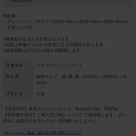
内容量
・アレンジメントMサイズ(約30~35cm×約25~30cm×約25~30cm)
・甘美どらやき
※個体差があるため目安になります。
※花器は画像のものから変更になる可能性があります。
※賞味期限は3日以上の物を同梱致します。
スタイル
フラワーアレンジメント
サイズ
植物サイズ 縦×横×奥：約35cm × 約30cm × 約
30cm
ブランド
甘美
【決済手段】各種クレジットカード、Amazon Pay、PayPay
【領収書の発行】ご購入完了時にメールにて送付致します。また、
商品に金額の分かるものは一切同梱いたしません。
※キャンセル・返金・返品等の取り扱いについて