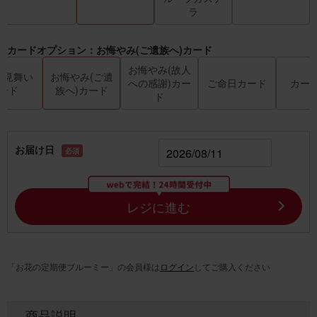
ラ
カードオプション：お悔やみ(ご遺族へ)カード
お悔やみ(故人
お見舞い
お悔やみ(ご遺
への感謝)カー
ご命日カード
カー
ード
族へ)カード
ド
お届け日
必須
レジに進む
「お花の定期便ブルーミー」の会員様は
ログイン
してご購入ください
商品説明