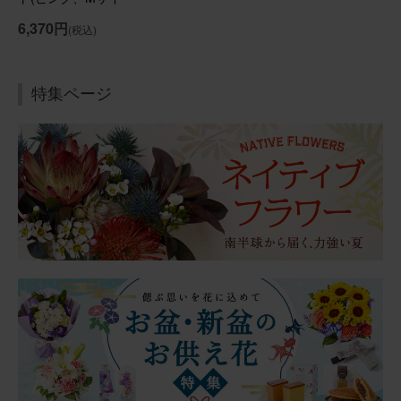
ズ)と甘美どら焼き
6,370円
(税込)
のセット お悔やみ
(ご遺族へ)カード
2026/07/04
にゃににゃに
60代
特集ページ
用途：
自宅用
お父さん、お母さん見てる？
実父・実母の仏壇に飾らせて頂きました。 ２人とも植物が
好き（父はサボテン推し）でした。きっと、喜んでくれて
いると思います。 いずれにせよ、お花が１輪でもあると、
何かメリハリ（？）が出来て、イイですね☆☆
【お悔やみ・お供えの花】アレンジメント(ピンク)XSサイ
ズ
2026/06/21
ブルーミーユーザーさん
50代