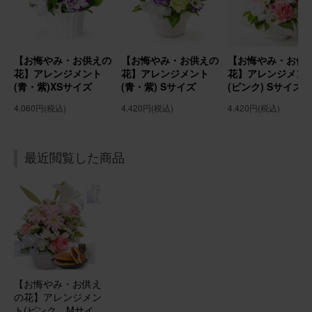
お盆のお花に！
実家にお盆用にお花を贈りました！ とても喜ばれました！
よかったです。
【お悔やみ・お供えの
【お悔やみ・お供えの
【お悔やみ・お供
花】アレンジメント
花】アレンジメント
花】アレンジメン
(青・紫)XSサイズ
(青・紫) Sサイズ
(ピンク) Sサイズ
【お悔やみ・お供えの花】アレンジメント(ピンク) Sサイ
ズ
4,060円
(税込)
4,420円
(税込)
4,420円
(税込)
2026/07/04
最近閲覧した商品
にゃににゃに
60代
用途：
自宅用
お父さん、お母さん見てる？
ちょっと色が無くて、私の父は文句言いそうですが、私
は、満足！ 父は、「百合」が嫌いだったようで、「百合」
は外して（ごめんなさい）、台所に飾らせて頂きました。
とてもバランスが良く、キレイです。
【お悔やみ・お供え
の花】アレンジメン
ト(ピンク、Mサイ
【お悔やみ・お供えの花】アレンジメント(白) Sサイズ