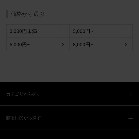
いつもありがとうございます。 綺麗なお花のお届けに感謝
価格から選ぶ
です。 これからも宜しくお願いいたします。
【お悔やみ・お供えの花】アレンジメント(白)XSサイズ
3,000円未満
3,000円~
5,000円~
8,000円~
2026/04/06
ronron
60代
用途：
お悔やみ
いつもありがとうございます。
いつもありがとうございます。 とても綺麗なお花が届いた
カテゴリから探す
と喜んでいただけました。 また、宜しくお願いいたしま
す。
【お悔やみ・お供えの花】アレンジメント(青・紫) Mサイ
贈る目的から探す
ズ