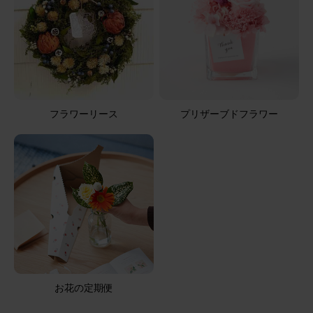
2026/04/25
ブルーミーユーザーさん
40代
用途：
お悔やみ
ありがとうございました
供花を送っていだだきました。先方に確認して送ったら遠
フラワーリース
プリザーブドフラワー
慮されると思ったのでサプライズで。大成功、とても喜ん
でいただきました。注文時に画像で見た通りのお花が届い
た様子だったので私は大満足です。カードも優しい文言だ
ったので入れていただきましたが、そのカードも喜んでい
さらに表示
ただけたようです。深夜に注文したのですがペイペイ払い
が出来てとても助かりました。また利用させていただきま
す。ありがとうございました！！
【お悔やみ・お供えの花】アレンジメント(白)Mサイズ
お悔やみ(ご遺族へ)カードカード
2026/04/06
お花の定期便
ronron
60代
用途：
お悔やみ