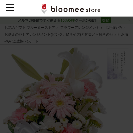
メルマガ登録ですぐ使える
10%OFF
クーポンGET！
登録
お花のギフト ブルーミーストア
フラワーアレンジメント
【お悔やみ・
お供えの花】アレンジメント(ピンク、Mサイズ)と甘美どら焼きのセット お悔
やみ(ご遺族へ)カード