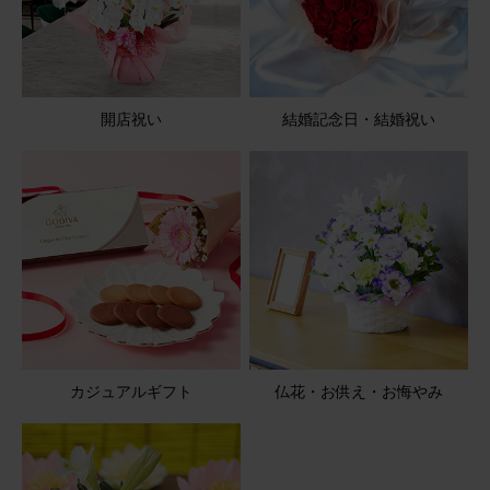
【お悔やみ・お供えの花】アレンジメント(青・紫) Sサイ
ズ
開店祝い
結婚記念日・結婚祝い
2026/05/08
ブルーミーユーザーさん
50代
用途：
お悔やみ
花持ちが良い
御供え用に贈りました 可愛いらしいと、とても喜んでもら
いました 花持ちもよく、1ヶ月近くもっていたそうです
【お悔やみ・お供えの花】アレンジメント(青・紫) Sサイ
ズ
カジュアルギフト
仏花・お供え・お悔やみ
2026/05/08
ブルーミーユーザーさん
50代