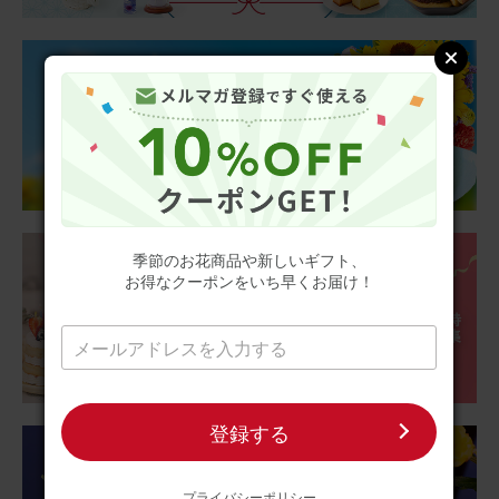
用途：
父の日
父の日に
亡くなった義父に送りました。 義母はどら焼きを自分にと
思ったらしく、すぐに食べてしまったそうです… 美味しか
ったそうです。 お供えくださいね、とカードを添えたら良
かったかな？ お花は綺麗だととても喜んでもらえて良かっ
たです。
さらに表示
【お悔やみ・お供えの花】アレンジメント(ピンク、Mサイ
ズ)と甘美どら焼きのセット
季節のお花商品や新しいギフト、
お得なクーポンをいち早くお届け！
2026/06/18
ブルーミーユーザーさん
60代
用途：
父の日
登録する
明るくなりました
父の日が近いので父の仏前にお供えしようと購入しまし
た。父は明るい人だったので仏花と言えども白い花ばかり
プライバシーポリシー