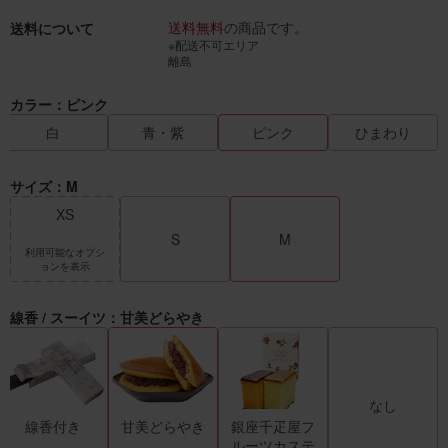
送料無料
の商品です。
送料について
※配送不可エリア
離島
カラー：ピンク
白
青・紫
ピンク
ひまわり
サイズ：M
XS
S
M
利用可能なオプシ
ョンを表示
線香 / スーイツ：甘美どらやき
なし
線香付き
甘美どらやき
銀座千疋屋フ
ルーツカステ