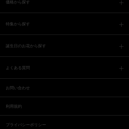
価格から探す
2026/04/05
ブルーミーユーザーさん
50代
用途：
お悔やみ
特集から探す
素敵なアレンジメントで、満足しています。
【お悔やみ・お供えの花】アレンジメント(白)XSサイズ
誕生日のお花から探す
2026/04/04
よくある質問
ブルーミーユーザーさん
60代
用途：
お悔やみ
お問い合わせ
お供え
遠方に住んでいる友人へ送りしました。 喜んでもらえたよ
うです。大袈裟にならないサイズで仏壇用にちょうど良い
利用規約
のではと思います。
【お悔やみ・お供えの花】アレンジメント(青・紫) Sサイ
プライバシーポリシー
ズ