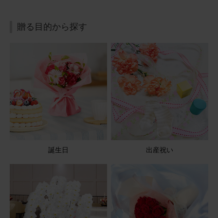
用途：
お悔やみ
喜んでいただけました
贈る目的から探す
従兄が亡くなったとのことで今回お花をお願いしました。
まだ御骨があるのでお供えしますと連絡をいただきまし
た。大変喜んでいただけました。今回、2回目の利用でし
た。
【お悔やみ・お供えの花】アレンジメント(青・紫) Sサイ
ズ
2026/05/11
誕生日
出産祝い
ブルーミーユーザーさん
50代
用途：
お悔やみ
父の命日に
とても上品で思っていた通りのアレンジが届き母も喜んで
いました。また来年もお願いします。