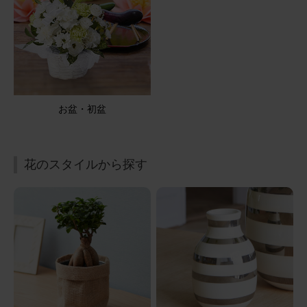
用途：
お悔やみ
仏壇にちょうどよい
一周忌法要に、贈りました ピンク系で明るい感じで、可愛
いかったです 御供えにちょうど良かったです
【お悔やみ・お供えの花】アレンジメント(ピンク) Sサイ
お盆・初盆
ズ
2026/05/05
花のスタイルから探す
ブルーミーユーザーさん
50代
用途：
その他
仏壇のお供えに。
実家の仏壇用に贈りましたが、少し大きすぎたようでし
た。お花は、色の組み合わせも良かったです。
【お悔やみ・お供えの花】アレンジメント(青・紫) Sサイ
ズ