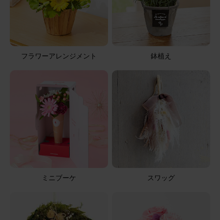
用途：
お悔やみ
お悔やみ用で購入
小さくても喜んでもらえました。 故人の好きな紫系のお花
が良かったです。
フラワーアレンジメント
鉢植え
【お悔やみ・お供えの花】アレンジメント(青・紫)XSサイ
ズ
2026/04/29
花花
50代
用途：
お悔やみ
良かった
ミニブーケ
スワッグ
想像以上に良かったです。
【お悔やみ・お供えの花】アレンジメント(白) Sサイズ