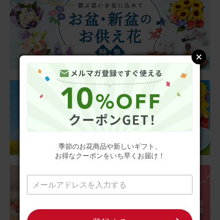
2026/07/10
せなｑ
60代
用途：
誕生日
誕生日
喜んでくれてます
そのまま飾れるブーケ(カラフル、XSサイズ)
2026/07/09
季節のお花商品や新しいギフト、
アビー
60代
お得なクーポンをいち早くお届け！
用途：
自宅用
素敵
やっぱりこの季節には、向日葵があいますね。 夏🎐が来
た〜て感じます。