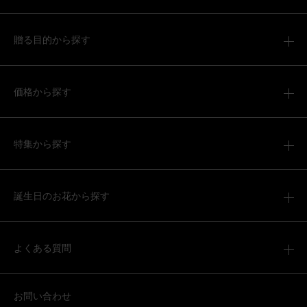
2026/06/02
ブルーミーユーザーさん
40代
贈る目的から探す
用途：
父の日
父の日
価格から探す
実家におくりました。最初姪っ子に？と言われましたが父
の日と伝えたところとても喜んでしました
そのまま飾れるブーケ(黄色、Sサイズ) ねこバルーン付き
特集から探す
2026/05/29
誕生日のお花から探す
ブルーミーユーザーさん
60代
用途：
誕生日
よくある質問
喜んで貰えた！
毎年色を変えたりして送っていて、定番になってます。
お問い合わせ
そのまま飾れるブーケ(黄色、Mサイズ) Happy Birthdayバ