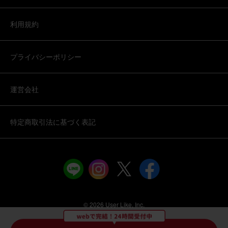
ルーン付き
利用規約
2026/05/28
プライバシーポリシー
えみかん
40代
用途：
誕生日
運営会社
「品質保証」とこの時期の「ひまわり」は唯一無二！
今回初めて利用させていただきましたが、大満足でした！
これまで、色々な会社にフラワーギフトをお願いしていま
特定商取引法に基づく表記
したが、その中で１番良かったと感じています。 まず、品
質保証を前面に出している会社はそう多くないと思いま
す。到着指定日に、メールで保証案内が届き、素敵なサー
さらに表示
ビス、配慮に驚きました。ありがたかったです。 次に、遠
方に住む、５月末が誕生日の友人が好きなお花「ひまわ
そのまま飾れるブーケ ひまわり Sサイズ 千疋屋クッキー
り」を贈りたく、毎年ネットで探します。しかし、時期的
セット
に父の日セットがほとんどで6月以降の期間限定配送が多
いため、なかなか希望のひまわりギフトを贈れずにいまし
た。今回は５月にも贈れて、さらに千疋屋さんのクッキー
©︎ 2026 User Like, Inc.
までついて嬉しいプレゼントを贈ることができ感謝です。
2026/05/24
今後もブルーミーさんを利用させていただきます！