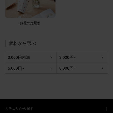
そのまま飾れるブーケ(カラフル、Sサイズ)
お花の定期便
2026/06/04
ブルーミーユーザーさん
40代
用途：
誕生日
価格から選ぶ
ちょうど良い贈り物
3,000円未満
3,000円~
母の誕生日プレゼントとして利用しました。「かわいいお
花が届いたよ〜」と母の喜ぶ声を聞くことができました。
5,000円~
8,000円~
贈った本人としては、お花とお菓子がセットになっている
のは選びやすく、贈りやすく、「ちょうど良かった」で
す。また利用させていただきたいです！
さらに表示
そのまま飾れるブーケ(カラフル、Sサイズ) と 八天堂プリ
ン のセット
カテゴリから探す