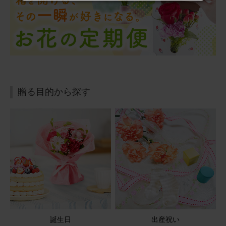
用途：
その他
そのまま飾れるブーケ(ひまわり) Sサイズ
夏のお供えにお送りしました。 見るだけで元気が出ると、
とても喜んでいただけました。
そのまま飾れるブーケ(ひまわり) Sサイズ
贈る目的から探す
2026/06/27
ブルーミーユーザーさん
50代
用途：
父の日
恒例になりました
昨年度も父の日に贈らせていただき、花の好きな父にちょ
うどよい色見でお気に入りです。掲載はできませんが、父
からも花と一緒の写真が送られて、喜んでいるようでし
た。
誕生日
出産祝い