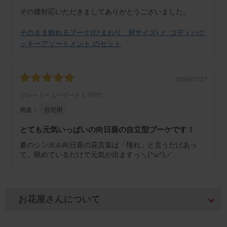
その後対応いただきましてありがとうございました。
そのまま飾れるブーケ(ひまわり、Mサイズ) と ゴディバク
ッキーアソートメント のセット
2026/07/27
ブルーミーユーザーさん
50代
用途：
自宅用
とても元気いっぱいの向日葵の自立型ブーケです！
夏のシンボル向日葵の花言葉は「憧れ」と言うだけあっ
て、眺めているだけで元気が出ますっ＼(^ω^)／
そのまま飾れるブーケ(ひまわり) Sサイズ
お花屋さんについて
2026/07/26
ブルーミーユーザーさん
50代