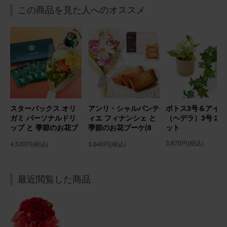
この商品を見た人へのオススメ
用途：
誕生日
誕生日
ひまわり夏らしく喜んでもらえました
そのまま飾れるブーケ(ひまわり、Sサイズ) と 銀座千疋屋
フルーツカステラ のセット
スターバックス オリ
アンリ・シャルパンテ
ポトス3号＆アイビ
ガミ パーソナルドリ
ィエ フィナンシェ と
（ヘデラ）3号 2個
2026/07/20
ップ と 季節のお花ブ
季節のお花ブーケ(8
ット
ブルーミーユーザーさん
50代
ーケ(8本) Gift for
本) Gift for youカー
3,870円
(税込)
4,530円
(税込)
3,640円
(税込)
youカード付き
ド付き
用途：
誕生日
母の誕生日に
最近閲覧した商品
実母の89歳の誕生日に贈りました。 未だ未だ元気で、綺麗
な物が好きなので、ピンクと迷いましたがこちらのカラフ
ルを選びました。 恐らくどちらの色を選んでも素敵で、気
に入ってくれたかと思います。 食卓の真ん中に飾っている
ようで、大変喜んでくれました。 有難うございました🙇
さらに表示