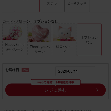
ステラ
ヒー&クッキ
ー
カード・バルーン：オプションなし
オプション
なし
HappyBirthd
ねこバルー
Thank youバ
ayバルーン
ン
ルーン
お届け日
必須
レジに進む
「お花の定期便ブルーミー」の会員様は
ログイン
してご購入ください