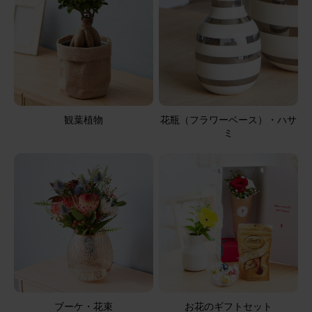
2026/06/22
ブルーミーユーザーさん
30代
用途：
父の日
元気が出るひまわり
遠方の父に送ったので実際の物を私は見てない。 送られて
写真を見たけど、彩りも良くてすごく可愛かった！父も元
観葉植物
花瓶（フラワーベース）・ハサ
気が出ると。 また機会があればお願いしようかな
ミ
そのまま飾れるブーケ(ひまわり) Sサイズ
2026/06/22
ブルーミーユーザーさん
60代
用途：
父の日
父の日のお花
ブーケ・花束
お花のギフトセット
父の日に相応しいひまわりの花束でお部屋が明るくなりま