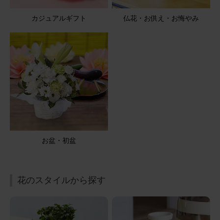
ビタミンカラーで亡き父に
父の日に、昨年の12月に亡くなった父の写真の前に飾りま
カジュアルギフト
仏花・お供え・お悔やみ
した🌻 飾った私まで元気になるような黄色の花たち。 父
は、お花が好きでしたので、きっと喜んでいると思いま
す。 ステキなお花をありがとうございました。
そのまま飾れるブーケ(黄色、Sサイズ)
2026/06/22
ブルーミーユーザーさん
60代
用途：
父の日
お盆・初盆
良かったです
とてもキレイで良かったと喜んでいました。
花のスタイルから探す
そのまま飾れるブーケ ひまわり Sサイズ 八天堂プリンセ
ット