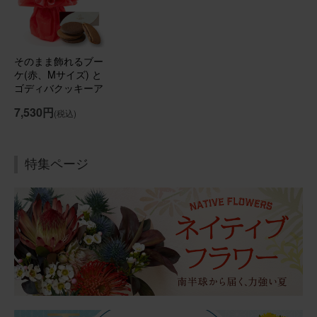
そのまま飾れるブーケ(カラフル、Sサイズ) Happy
Birthdayバルーン付き
そのまま飾れるブー
ケ(赤、Mサイズ) と
ゴディバクッキーア
2026/07/16
ソートメント のセ
7,530円
(税込)
ット
ブルーミーユーザーさん
50代
用途：
誕生日
とても大きなヒマワリでした
特集ページ
贈り先から、心が華やかになるようなヒマワリのアレンジ
メントが届いたと連絡がありました。気温が高い日だった
ので心配していましたが、とても元気な状態で届いたよう
です。後からカステラに気づき、２度喜んでいただけたよ
うです！
さらに表示
そのまま飾れるブーケ(ひまわり、Sサイズ) と 銀座千疋屋
フルーツカステラ のセット