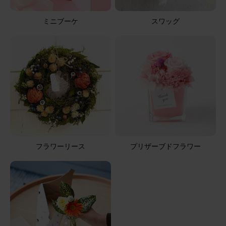
2026/06/13
ミニブーケ
スワッグ
ユキブウルーメン
50代
用途：
その他
いつもありがとうございます。
今回も素敵なお花をありがとうございます。先方も大喜び
でした。ブルーミーさんのお花はとても新鮮で長持ちす
る、と好評です。
そのまま飾れるブーケ(ひまわり) Sサイズ
フラワーリース
プリザーブドフラワー
2026/06/13
ブルーミーユーザーさん
40代
用途：
母の日
義母に
ビタミンカラーでよろこんでくれました