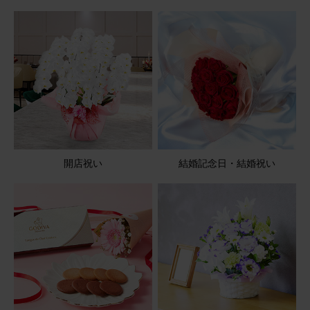
そのまま飾れるブーケ(白色、Sサイズ)
2026/06/22
ブルーミーユーザーさん
60代
用途：
父の日
喜ばれました
優しく見守られるような思いがしたとの感想をもらいまし
た。 お花も上を向いていましたし、明るい色合いが良かっ
開店祝い
結婚記念日・結婚祝い
たと思います。
そのまま飾れるブーケ(ひまわり) Sサイズ
2026/06/22
つきちゃん
60代
用途：
父の日