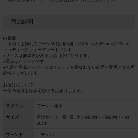
商品説明
内容量
・そのまま飾れるブーケM(縦×横×奥：約30cm×約20cm×約20cm)
・ゴディバクッキーアソートメント
※サイズは個体差があるため目安になります。
※写真はイメージです
※包装と商品パッケージはイメージを損なわない範囲で変更となる可
能性がございます。。
お届けについて
一部の地域を除き宅急便でお届けします。
スタイル
ブーケ・花束
サイズ
植物サイズ 縦×横×奥：約30cm × 約20cm × 約
20cm
ブランド
ゴディバ