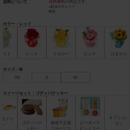
送料無料
の商品です。
送料について
※配送不可エリア
離島
カラー：レッド
ワイト
レッド
イエロー
ピンク
ひまわり
サイズ：M
XS
S
M
スイーツセット：ゴディバクッキー
オプション
天堂プリ
ゴディバク
銀座千疋屋
ピーターラ
なし
ン
ッキー
フルーツカ
ビットコー