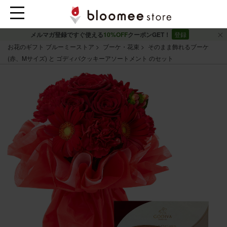
メルマガ登録ですぐ使える
10%OFF
クーポンGET！
登録
お花のギフト ブルーミーストア
ブーケ・花束
そのまま飾れるブーケ
(赤、Mサイズ) と ゴディバクッキーアソートメント のセット