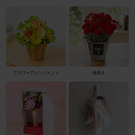
した。 父は既に他界しておりますがきっと喜んでいると思
います。
そのまま飾れるブーケ(ひまわり) Sサイズ
2026/06/21
ブルーミーユーザーさん
50代
用途：
父の日
喜ばれました！
フラワーアレンジメント
鉢植え
父の日に主人のお父さんに贈りました。梅雨のうっのジメ
ジメした時期に元気印のひまわりはお部屋にを明るくして
くれて、フェナンシェとともに 喜んでもらえたのて、良か
ったです。
そのまま飾れるブーケ ひまわり Sサイズ HENRIフィナン
シェセット