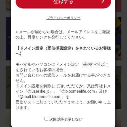
登録する
そのまま飾れるブーケ(ひまわり、Sサイズ) と ピーターラ
ビットコーヒー＆スイーツギフト のセット
プライバシーポリシー
※ メールが届かない場合は、メールアドレスをご確認
2026/07/05
の上、再度リンクを発行してください。
すげさん
60代
【ドメイン設定（受信拒否設定）をされているお客様
用途：
自宅用
へ】
ひまわり🌻
モバイルやパソコンにドメイン設定（受信拒否設定）
ミニブーケですが部屋がパッと明るくなります。このひま
をされているお客様の場合、
わりから元気もらってます！
お問い合わせへの返信メールをお届けする事ができま
せん。
ドメイン設定を解除して頂いただくか、又は弊社ドメ
そのまま飾れるブーケ ひまわり Sサイズ HENRIフィナン
イン『@userlike.jp』、『@bloomeelife.com』及び
シェセット
『@mail.bloomeelife.com』を
受信リストに加えていただきますよう、お願い申し上
げます。
2026/07/01
次回以降表示しない
ブルーミーユーザーさん
30代