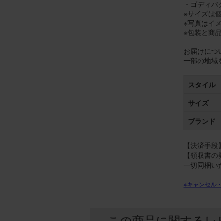
・ゴディバ
※サイズは
※写真はイ
※包装と商
お届けにつ
一部の地域
スタイル
サイズ
ブランド
【決済手段】
【領収書の
一切同梱い
※キャンセル
この商品に関するレ