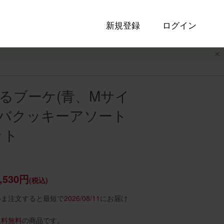
新規登録
ログイン
るブーケ(青、Mサイ
ディバクッキーアソート
ット
,530円
(税込)
いま注文すると最短で
2026/08/11
にお届け
送料無料
の商品です。