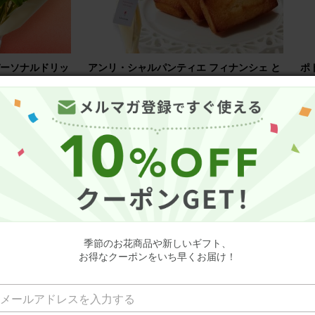
パーソナルドリッ
アンリ・シャルパンティエ フィナンシェ と
ポ
ft for youカ
季節のお花ブーケ(8本) Gift for youカード
ッ
付き
3,
(税込)
3,640円
季節のお花商品や新しいギフト、
お得なクーポンをいち早くお届け！