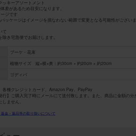
クッキーアソートメント
個体差があるため目安になります。
メージです
品パッケージはイメージを損なわない範囲で変更となる可能性がござい
いて
を除き宅急便でお届けします。
ブーケ・花束
植物サイズ 縦×横×奥：約30cm × 約20cm × 約20cm
ゴディバ
各種クレジットカード、Amazon Pay、PayPay
発行】ご購入完了時にメールにて送付致します。また、商品に金額の分
たしません。
・返金・返品等の取り扱いについて
ビュー