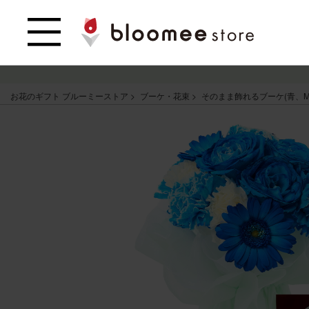
お花のギフト ブルーミーストア
ブーケ・花束
そのまま飾れるブーケ(青、M