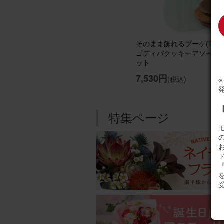
そのまま飾れるブーケ(青、M
ゴディバクッキーアソートメ
ット
7,530円
(税込)
特集ページ
『