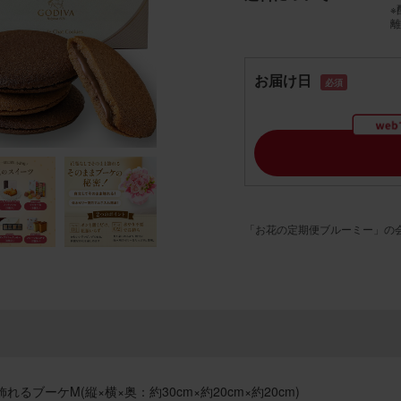
※
離
お届け日
必須
「お花の定期便ブルーミー」の
れるブーケM(縦×横×奥：約30cm×約20cm×約20cm)