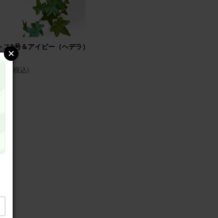
トス3号＆アイビー（ヘデラ）3号 2個セ
そのまま飾れるブーケ(ひ
ト
と ゴディバクッキーアソ
ト
(税込)
870円
(税込)
7,530円