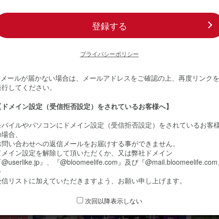
登録する
サイズ) と
ント のセ
プライバシーポリシー
※ メールが届かない場合は、メールアドレスをご確認の上、再度リンク
発行してください。
【ドメイン設定（受信拒否設定）をされているお客様へ】
モバイルやパソコンにドメイン設定（受信拒否設定）をされているお客
の場合、
お問い合わせへの返信メールをお届けする事ができません。
ドメイン設定を解除して頂いただくか、又は弊社ドメイン
@userlike.jp』、『@bloomeelife.com』及び『@mail.bloomeelife.co
を
受信リストに加えていただきますよう、お願い申し上げます。
次回以降表示しない