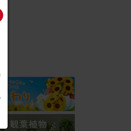
を
様
m』