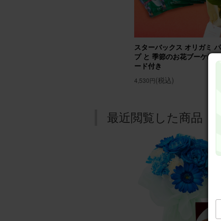
スターバックス オリガミ 
プ と 季節のお花ブーケ(8本) Gi
ード付き
(税込)
4,530円
最近閲覧した商品