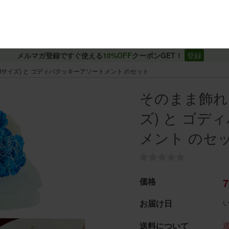
メルマガ登録ですぐ使える
10%OFF
クーポンGET！
登録
サイズ) と ゴディバクッキーアソートメント のセット
そのまま飾れ
ズ) と ゴ
メント のセ
価格
7
お届け日
送料について