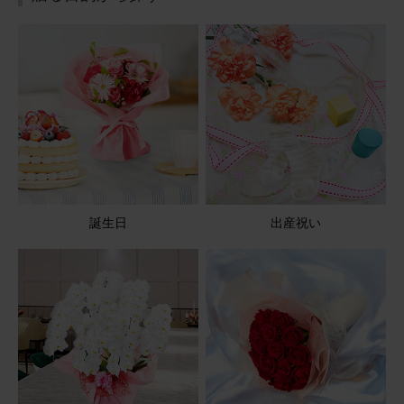
従兄が亡くなったとのことで今回お花をお願いしました。
まだ御骨があるのでお供えしますと連絡をいただきまし
た。大変喜んでいただけました。今回、2回目の利用でし
た。
【お悔やみ・お供えの花】アレンジメント(青・紫) Sサイ
ズ
2026/05/11
誕生日
出産祝い
ブルーミーユーザーさん
50代
用途：
お悔やみ
父の命日に
とても上品で思っていた通りのアレンジが届き母も喜んで
いました。また来年もお願いします。
【お悔やみ・お供えの花】アレンジメント(青・紫) Sサイ
ズ