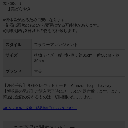
25~30cm)
・甘美どらやき
※個体差があるため目安になります。
※花器は画像のものから変更になる可能性があります。
※賞味期限は3日以上の物を同梱致します。
スタイル
フラワーアレンジメント
サイズ
植物サイズ 縦×横×奥：約35cm × 約30cm × 約
30cm
ブランド
甘美
【決済手段】各種クレジットカード、Amazon Pay、PayPay
【領収書の発行】ご購入完了時にメールにて送付致します。また、
商品に金額の分かるものは一切同梱いたしません。
※キャンセル・返金・返品等の取り扱いについて
この商品に関するレビュー