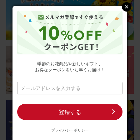
亡くなった義父に送りました。 義母はどら焼きを自分にと
思ったらしく、すぐに食べてしまったそうです… 美味しか
ったそうです。 お供えくださいね、とカードを添えたら良
かったかな？ お花は綺麗だととても喜んでもらえて良かっ
たです。
さらに表示
【お悔やみ・お供えの花】アレンジメント(ピンク、Mサイ
ズ)と甘美どら焼きのセット
季節のお花商品や新しいギフト、
お得なクーポンをいち早くお届け！
2026/06/18
ブルーミーユーザーさん
60代
用途：
父の日
明るくなりました
登録する
父の日が近いので父の仏前にお供えしようと購入しまし
た。父は明るい人だったので仏花と言えども白い花ばかり
ではなく明るい感じにしたくて購入しました。 心なしか父
プライバシーポリシー
も喜んでいるような気がします。