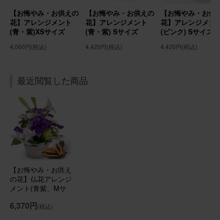
よかったです。
【お悔やみ・お供えの
【お悔やみ・お供えの
【お悔やみ・お供
花】アレンジメント
花】アレンジメント
花】アレンジメン
(青・紫)XSサイズ
(青・紫) Sサイズ
(ピンク) Sサイズ
【お悔やみ・お供えの花】アレンジメント(ピンク) Sサイ
ズ
4,060円
(税込)
4,420円
(税込)
4,420円
(税込)
2026/07/04
最近閲覧した商品
にゃににゃに
60代
用途：
自宅用
お父さん、お母さん見てる？
ちょっと色が無くて、私の父は文句言いそうですが、私
は、満足！ 父は、「百合」が嫌いだったようで、「百合」
は外して（ごめんなさい）、台所に飾らせて頂きました。
【お悔やみ・お供え
とてもバランスが良く、キレイです。
の花】仏花アレンジ
メント(青紫、Mサ
【お悔やみ・お供えの花】アレンジメント(白) Sサイズ
イズ)と甘美どら焼
6,370円
(税込)
きのセット