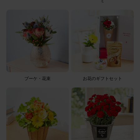
ミ
2026/05/04
マリマリ
60代
用途：
その他
素敵✨
父親の三回忌法要のお供えと思い実家へ届けていただきま
した。 白を基調に、紫とグリーンで上品な素敵なお花で、
仏壇にお供えできる丁度良いサイズ感も気に入りました。
ありがとうございます。
【お悔やみ・お供えの花】線香付き アレンジメント(青・
ブーケ・花束
お花のギフトセット
紫)XSサイズ ご命日カード
2026/05/02
ブルーミーユーザーさん
50代
用途：
お悔やみ
お悔やみ用で購入