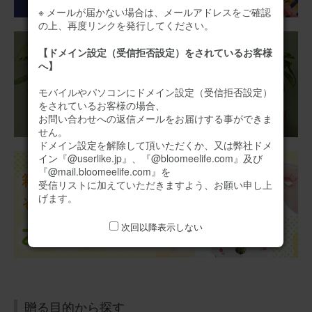
仏花アレンジメント (ひまわり) Sサイズ
※ メールが届かない場合は、メールアドレスをご確認
の上、再度リンクを発行してください。
【ドメイン設定（受信拒否設定）をされているお客様
2026/06/07
へ】
ブルーミーユーザーさん
50代
モバイルやパソコンにドメイン設定（受信拒否設定）
用途：
お悔やみ
をされているお客様の場合、
お問い合わせへの返信メールをお届けする事ができま
お悔みとして知合いの方にお送りしました。 とても綺麗
せん。
で立派なお花が届きましたと感謝の連絡をすぐにいただき
ドメイン設定を解除して頂いただくか、又は弊社ドメ
ました。
イン『@userlike.jp』、『@bloomeelife.com』及び
『@mail.bloomeelife.com』を
【お悔やみ・お供えの花】アレンジメント(白)Mサイズ
受信リストに加えていただきますよう、お願い申し上
お悔やみ(ご遺族へ)カードカード
げます。
次回以降表示しない
2026/05/19
ブルーミーユーザーさん
50代
用途：
お悔やみ
喜んでいただけました
贈る目的から探す