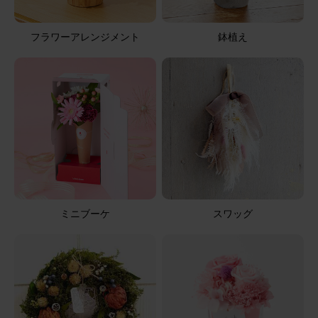
小さくても喜んでもらえました。 故人の好きな紫系のお花
が良かったです。
フラワーアレンジメント
鉢植え
【お悔やみ・お供えの花】アレンジメント(青・紫)XSサイ
ズ
2026/04/29
花花
50代
用途：
お悔やみ
良かった
ミニブーケ
スワッグ
想像以上に良かったです。
【お悔やみ・お供えの花】アレンジメント(白) Sサイズ
2026/04/25
ブルーミーユーザーさん
40代