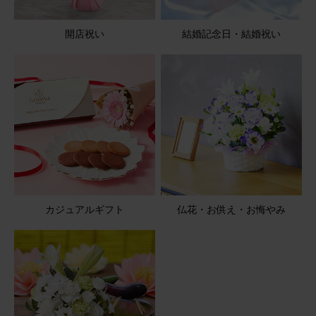
開店祝い
結婚記念日・結婚祝い
2026/05/08
ブルーミーユーザーさん
50代
用途：
お悔やみ
花持ちが良い
御供え用に贈りました 可愛いらしいと、とても喜んでもら
いました 花持ちもよく、1ヶ月近くもっていたそうです
【お悔やみ・お供えの花】アレンジメント(青・紫) Sサイ
ズ
カジュアルギフト
仏花・お供え・お悔やみ
2026/05/08
ブルーミーユーザーさん
50代
用途：
お悔やみ
仏壇にちょうどよい