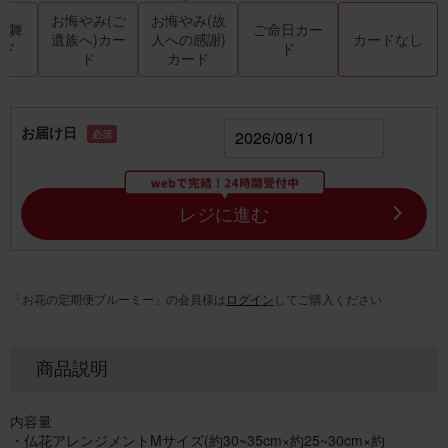
お悔やみ(ご
お悔やみ(故
見舞
ご命日カー
遺族へ)カー
人への感謝)
カードなし
ード
ド
ド
カード
お届け日
必須
レジに進む
「お花の定期便ブルーミー」の会員様は
ログイン
してご購入ください
商品説明
内容量
・仏花アレンジメントMサイズ(約30~35cm×約25~30cm×約