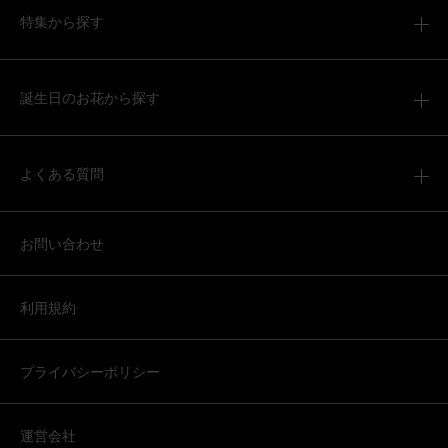
用途：
お悔やみ
特集から探す
素敵なアレンジメントで、満足しています。
【お悔やみ・お供えの花】アレンジメント(白)XSサイズ
誕生日のお花から探す
2026/04/04
よくある質問
ブルーミーユーザーさん
60代
用途：
お悔やみ
お問い合わせ
お供え
遠方に住んでいる友人へ送りしました。 喜んでもらえたよ
うです。大袈裟にならないサイズで仏壇用にちょうど良い
利用規約
のではと思います。
【お悔やみ・お供えの花】アレンジメント(青・紫) Sサイ
プライバシーポリシー
ズ
運営会社