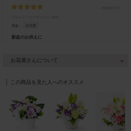
2026/07/15
ブルーミーユーザーさん
50代
用途：
自宅用
新盆のお供えに
義父の新盆を迎え、お仏壇に供えるために購入しました。
暑い時期でしたが、綺麗な状態のお花が届きました。ま
た、利用したいと思います。
お花屋さんについて
【お悔やみ・お供えの花】アレンジメント(白) Sサイズ
この商品を見た人へのオススメ
2026/07/12
ブルーミーユーザーさん
30代
用途：
その他
お盆のお花に！
実家にお盆用にお花を贈りました！ とても喜ばれました！