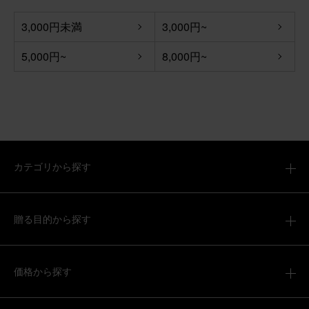
【お悔やみ・お供えの花】アレンジメント(白)XSサイズ
3,000円未満
3,000円~
5,000円~
8,000円~
2026/04/06
ronron
60代
用途：
お悔やみ
いつもありがとうございます。
いつもありがとうございます。 とても綺麗なお花が届いた
カテゴリから探す
と喜んでいただけました。 また、宜しくお願いいたしま
す。
【お悔やみ・お供えの花】アレンジメント(青・紫) Mサイ
贈る目的から探す
ズ
価格から探す
2026/04/05
ブルーミーユーザーさん
50代