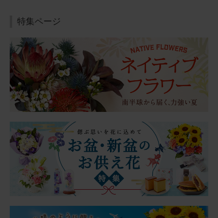
2026/07/04
にゃににゃに
60代
特集ページ
用途：
自宅用
お父さん、お母さん見てる？
実父・実母の仏壇に飾らせて頂きました。 ２人とも植物が
好き（父はサボテン推し）でした。きっと、喜んでくれて
いると思います。 いずれにせよ、お花が１輪でもあると、
何かメリハリ（？）が出来て、イイですね☆☆
【お悔やみ・お供えの花】アレンジメント(ピンク)XSサイ
ズ
2026/06/21
ブルーミーユーザーさん
50代
用途：
父の日
父の日に