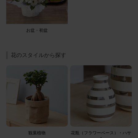
一周忌法要に、贈りました ピンク系で明るい感じで、可愛
いかったです 御供えにちょうど良かったです
【お悔やみ・お供えの花】アレンジメント(ピンク) Sサイ
お盆・初盆
ズ
2026/05/05
花のスタイルから探す
ブルーミーユーザーさん
50代
用途：
その他
仏壇のお供えに。
実家の仏壇用に贈りましたが、少し大きすぎたようでし
た。お花は、色の組み合わせも良かったです。
【お悔やみ・お供えの花】アレンジメント(青・紫) Sサイ
ズ
観葉植物
花瓶（フラワーベース）・ハサ