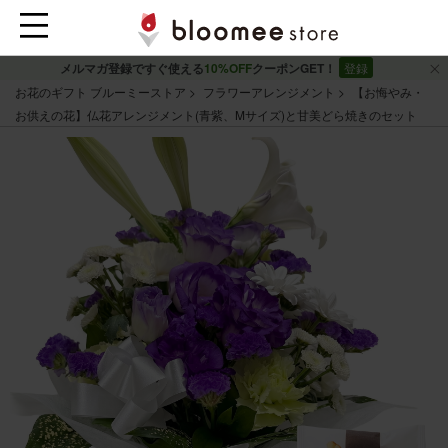
メルマガ登録ですぐ使える
10%OFF
クーポンGET！
登録
お花のギフト ブルーミーストア
フラワーアレンジメント
【お悔やみ・
お供えの花】仏花アレンジメント(青紫、Mサイズ)と甘美どら焼きのセット