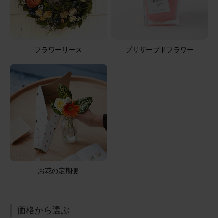
用途：
お悔やみ
ありがとうございました
供花を送っていだだきました。先方に確認して送ったら遠
フラワーリース
プリザーブドフラワー
慮されると思ったのでサプライズで。大成功、とても喜ん
でいただきました。注文時に画像で見た通りのお花が届い
た様子だったので私は大満足です。カードも優しい文言だ
ったので入れていただきましたが、そのカードも喜んでい
さらに表示
ただけたようです。深夜に注文したのですがペイペイ払い
が出来てとても助かりました。また利用させていただきま
す。ありがとうございました！！
【お悔やみ・お供えの花】アレンジメント(白)Mサイズ
お悔やみ(ご遺族へ)カードカード
2026/04/06
お花の定期便
ronron
60代
用途：
お悔やみ
いつもありがとうございます。 綺麗なお花のお届けに感謝
価格から選ぶ
です。 これからも宜しくお願いいたします。