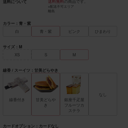
送料無料
の商品です。
送料について
※配送不可エリア
離島
カラー：青・紫
白
青・紫
ピンク
ひまわり
サイズ：M
XS
S
M
線香 / スーイツ：甘美どらやき
なし
線香付き
甘美どらや
銀座千疋屋
き
フルーツカ
ステラ
カードオプション：カードなし