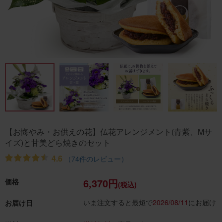
【お悔やみ・お供えの花】仏花アレンジメント(青紫、Mサ
イズ)と甘美どら焼きのセット
4.6
（74件のレビュー）
6,370円
価格
(税込)
いま注文すると最短で
2026/08/11
にお届け
お届け日