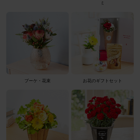
ミ
2026/05/04
マリマリ
60代
用途：
その他
素敵✨
父親の三回忌法要のお供えと思い実家へ届けていただきま
した。 白を基調に、紫とグリーンで上品な素敵なお花で、
仏壇にお供えできる丁度良いサイズ感も気に入りました。
ありがとうございます。
【お悔やみ・お供えの花】線香付き アレンジメント(青・
ブーケ・花束
お花のギフトセット
紫)XSサイズ ご命日カード
2026/05/02
ブルーミーユーザーさん
50代
用途：
お悔やみ
お悔やみ用で購入