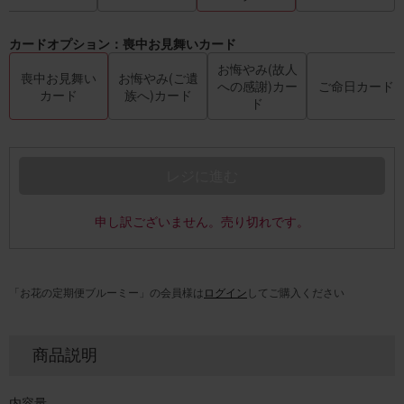
カードオプション：喪中お見舞いカード
お悔やみ(故人
喪中お見舞い
お悔やみ(ご遺
への感謝)カー
ご命日カード
カード
族へ)カード
ド
レジに進む
申し訳ございません。売り切れです。
「お花の定期便ブルーミー」の会員様は
ログイン
してご購入ください
商品説明
内容量