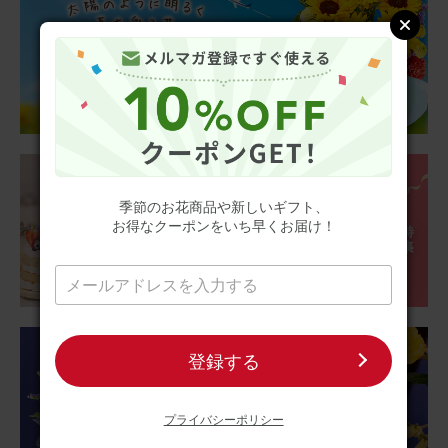
亡くなった義父に送りました。 義母はどら焼きを自分にと
思ったらしく、すぐに食べてしまったそうです… 美味しか
ったそうです。 お供えくださいね、とカードを添えたら良
かったかな？ お花は綺麗だととても喜んでもらえて良かっ
たです。
さらに表示
【お悔やみ・お供えの花】アレンジメント(ピンク、Mサイ
ズ)と甘美どら焼きのセット
季節のお花商品や新しいギフト、
お得なクーポンをいち早くお届け！
2026/06/18
ブルーミーユーザーさん
60代
用途：
父の日
明るくなりました
登録する
父の日が近いので父の仏前にお供えしようと購入しまし
た。父は明るい人だったので仏花と言えども白い花ばかり
ではなく明るい感じにしたくて購入しました。 心なしか父
プライバシーポリシー
も喜んでいるような気がします。