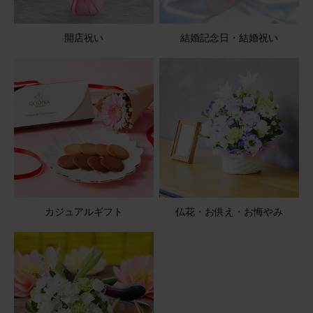
開店祝い
結婚記念日・結婚祝い
2026/05/08
ブルーミーユーザーさん
50代
用途：
お悔やみ
花持ちが良い
御供え用に贈りました 可愛いらしいと、とても喜んでもら
いました 花持ちもよく、1ヶ月近くもっていたそうです
【お悔やみ・お供えの花】アレンジメント(青・紫) Sサイ
ズ
カジュアルギフト
仏花・お供え・お悔やみ
2026/05/08
ブルーミーユーザーさん
50代
用途：
お悔やみ
仏壇にちょうどよい