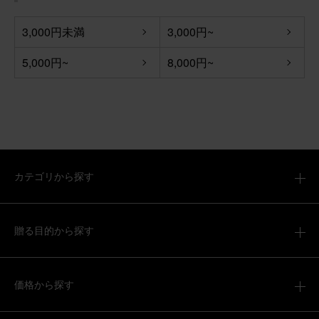
【お悔やみ・お供えの花】アレンジメント(白)XSサイズ
3,000円未満
3,000円~
5,000円~
8,000円~
2026/04/06
ronron
60代
用途：
お悔やみ
いつもありがとうございます。
いつもありがとうございます。 とても綺麗なお花が届いた
カテゴリから探す
と喜んでいただけました。 また、宜しくお願いいたしま
す。
【お悔やみ・お供えの花】アレンジメント(青・紫) Mサイ
贈る目的から探す
ズ
価格から探す
2026/04/05
ブルーミーユーザーさん
50代