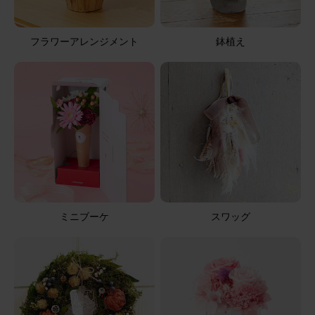
小さくても喜んでもらえました。 故人の好きな紫系のお花
が良かったです。
フラワーアレンジメント
鉢植え
【お悔やみ・お供えの花】アレンジメント(青・紫)XSサイ
ズ
2026/04/29
花花
50代
用途：
お悔やみ
良かった
ミニブーケ
スワッグ
想像以上に良かったです。
【お悔やみ・お供えの花】アレンジメント(白) Sサイズ
2026/04/25