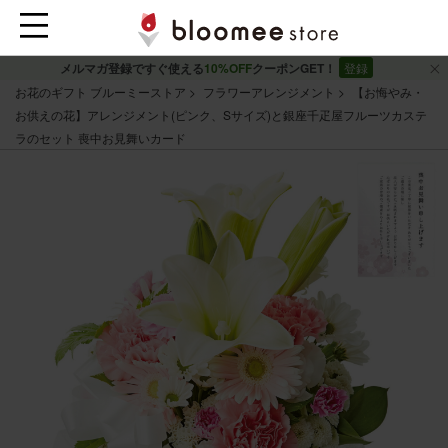
メルマガ登録ですぐ使える
10%OFF
クーポンGET！
登録
お花のギフト ブルーミーストア
フラワーアレンジメント
【お悔やみ・
お供えの花】アレンジメント(ピンク、Sサイズ)と銀座千疋屋フルーツカステ
ラのセット 喪中お見舞いカード