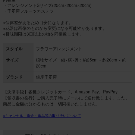
・アレンジメントSサイズ(25cm×20cm×20cm)
・千疋屋フルーツカステラ
※個体差があるため目安になります。
※花器は画像のものから変更になる可能性があります。
※賞味期限は3日以上の物を同梱致します。
スタイル
フラワーアレンジメント
サイズ
植物サイズ 縦×横×奥：約25cm × 約20cm × 約
20cm
ブランド
銀座千疋屋
【決済手段】各種クレジットカード、Amazon Pay、PayPay
【領収書の発行】ご購入完了時にメールにて送付致します。また、
商品に金額の分かるものは一切同梱いたしません。
※キャンセル・返金・返品等の取り扱いについて