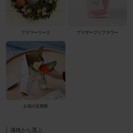
ブルーミーユーザーさん
40代
用途：
お悔やみ
ありがとうございました
供花を送っていだだきました。先方に確認して送ったら遠
フラワーリース
プリザーブドフラワー
慮されると思ったのでサプライズで。大成功、とても喜ん
でいただきました。注文時に画像で見た通りのお花が届い
た様子だったので私は大満足です。カードも優しい文言だ
ったので入れていただきましたが、そのカードも喜んでい
さらに表示
ただけたようです。深夜に注文したのですがペイペイ払い
が出来てとても助かりました。また利用させていただきま
す。ありがとうございました！！
【お悔やみ・お供えの花】アレンジメント(白)Mサイズ
お悔やみ(ご遺族へ)カードカード
2026/04/06
お花の定期便
ronron
60代
用途：
お悔やみ
いつもありがとうございます。 綺麗なお花のお届けに感謝
価格から選ぶ
です。 これからも宜しくお願いいたします。