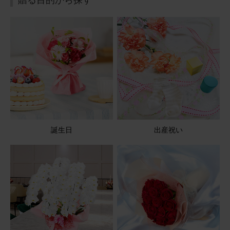
喜んでいただけました
贈る目的から探す
従兄が亡くなったとのことで今回お花をお願いしました。
まだ御骨があるのでお供えしますと連絡をいただきまし
た。大変喜んでいただけました。今回、2回目の利用でし
た。
【お悔やみ・お供えの花】アレンジメント(青・紫) Sサイ
ズ
2026/05/11
誕生日
出産祝い
ブルーミーユーザーさん
50代
用途：
お悔やみ
父の命日に
とても上品で思っていた通りのアレンジが届き母も喜んで
いました。また来年もお願いします。
【お悔やみ・お供えの花】アレンジメント(青・紫) Sサイ
ズ