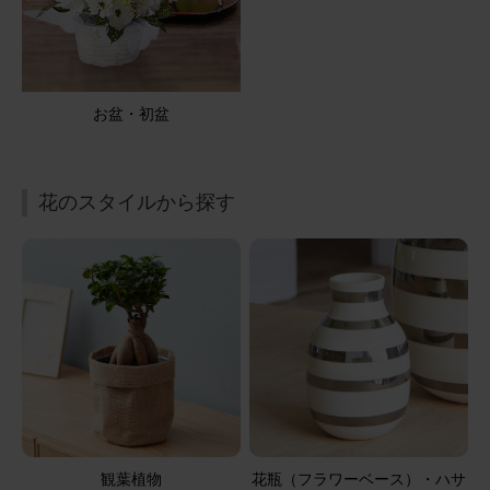
一周忌法要に、贈りました ピンク系で明るい感じで、可愛
いかったです 御供えにちょうど良かったです
【お悔やみ・お供えの花】アレンジメント(ピンク) Sサイ
お盆・初盆
ズ
2026/05/05
花のスタイルから探す
ブルーミーユーザーさん
50代
用途：
その他
仏壇のお供えに。
実家の仏壇用に贈りましたが、少し大きすぎたようでし
た。お花は、色の組み合わせも良かったです。
【お悔やみ・お供えの花】アレンジメント(青・紫) Sサイ
ズ
観葉植物
花瓶（フラワーベース）・ハサ