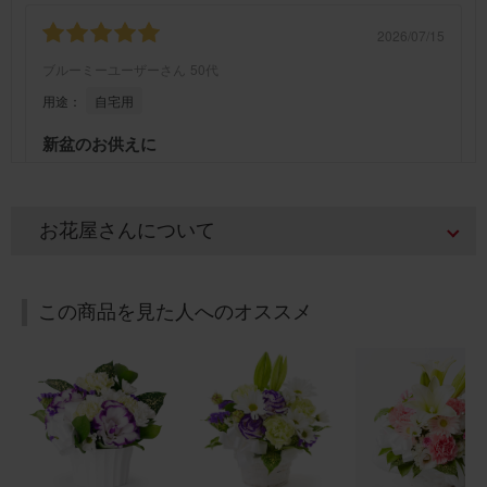
2026/07/15
ブルーミーユーザーさん
50代
用途：
自宅用
新盆のお供えに
義父の新盆を迎え、お仏壇に供えるために購入しました。
暑い時期でしたが、綺麗な状態のお花が届きました。ま
た、利用したいと思います。
お花屋さんについて
【お悔やみ・お供えの花】アレンジメント(白) Sサイズ
この商品を見た人へのオススメ
2026/07/12
ブルーミーユーザーさん
30代
用途：
その他
お盆のお花に！