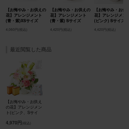
実家にお盆用にお花を贈りました！ とても喜ばれました！
よかったです。
【お悔やみ・お供えの
【お悔やみ・お供えの
【お悔やみ・お供
花】アレンジメント
花】アレンジメント
花】アレンジメン
(青・紫)XSサイズ
(青・紫) Sサイズ
(ピンク) Sサイズ
【お悔やみ・お供えの花】アレンジメント(ピンク) Sサイ
ズ
4,060円
(税込)
4,420円
(税込)
4,420円
(税込)
2026/07/04
最近閲覧した商品
にゃににゃに
60代
用途：
自宅用
お父さん、お母さん見てる？
ちょっと色が無くて、私の父は文句言いそうですが、私
は、満足！ 父は、「百合」が嫌いだったようで、「百合」
は外して（ごめんなさい）、台所に飾らせて頂きました。
【お悔やみ・お供え
とてもバランスが良く、キレイです。
の花】アレンジメン
ト(ピンク、Sサイ
【お悔やみ・お供えの花】アレンジメント(白) Sサイズ
ズ)と銀座千疋屋フ
4,970円
(税込)
ルーツカステラのセ
ット 喪中お見舞い