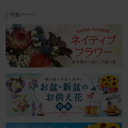
カード
2026/07/04
にゃににゃに
60代
特集ページ
用途：
自宅用
お父さん、お母さん見てる？
実父・実母の仏壇に飾らせて頂きました。 ２人とも植物が
好き（父はサボテン推し）でした。きっと、喜んでくれて
いると思います。 いずれにせよ、お花が１輪でもあると、
何かメリハリ（？）が出来て、イイですね☆☆
【お悔やみ・お供えの花】アレンジメント(ピンク)XSサイ
ズ
2026/06/21
ブルーミーユーザーさん
50代
用途：
父の日
父の日に