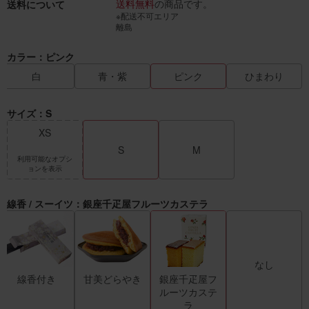
送料無料
の商品です。
送料について
※配送不可エリア
離島
カラー：ピンク
白
青・紫
ピンク
ひまわり
サイズ：S
XS
S
M
利用可能なオプシ
ョンを表示
線香 / スーイツ：銀座千疋屋フルーツカステラ
なし
線香付き
甘美どらやき
銀座千疋屋フ
ルーツカステ
ラ