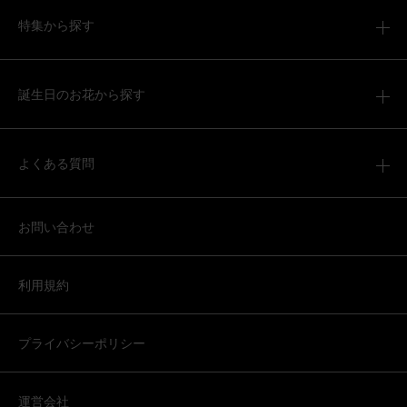
用途：
お悔やみ
特集から探す
素敵なアレンジメントで、満足しています。
【お悔やみ・お供えの花】アレンジメント(白)XSサイズ
誕生日のお花から探す
2026/04/04
よくある質問
ブルーミーユーザーさん
60代
用途：
お悔やみ
お問い合わせ
お供え
遠方に住んでいる友人へ送りしました。 喜んでもらえたよ
うです。大袈裟にならないサイズで仏壇用にちょうど良い
利用規約
のではと思います。
【お悔やみ・お供えの花】アレンジメント(青・紫) Sサイ
プライバシーポリシー
ズ
運営会社