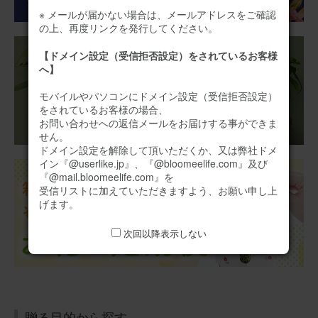
仏花アレンジメント (ひまわり) Sサイズ
※ メールが届かない場合は、メールアドレスをご確認
の上、再度リンクを発行してください。
【ドメイン設定（受信拒否設定）をされているお客様
2026/06/07
へ】
ブルーミーユーザーさん
50代
モバイルやパソコンにドメイン設定（受信拒否設定）
用途：
お悔やみ
をされているお客様の場合、
お問い合わせへの返信メールをお届けする事ができま
お悔みとして知合いの方にお送りしました。 とても綺麗
せん。
で立派なお花が届きましたと感謝の連絡をすぐにいただき
ドメイン設定を解除して頂いただくか、又は弊社ドメ
ました。
イン『@userlike.jp』、『@bloomeelife.com』及び
『@mail.bloomeelife.com』を
【お悔やみ・お供えの花】アレンジメント(白)Mサイズ
受信リストに加えていただきますよう、お願い申し上
お悔やみ(ご遺族へ)カードカード
げます。
次回以降表示しない
2026/05/19
ブルーミーユーザーさん
50代
用途：
お悔やみ