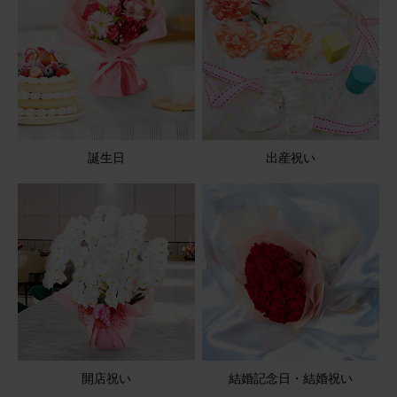
た。
【お悔やみ・お供えの花】アレンジメント(青・紫) Sサイ
ズ
2026/05/11
誕生日
出産祝い
ブルーミーユーザーさん
50代
用途：
お悔やみ
父の命日に
とても上品で思っていた通りのアレンジが届き母も喜んで
いました。また来年もお願いします。
【お悔やみ・お供えの花】アレンジメント(青・紫) Sサイ
ズ
開店祝い
結婚記念日・結婚祝い
2026/05/08