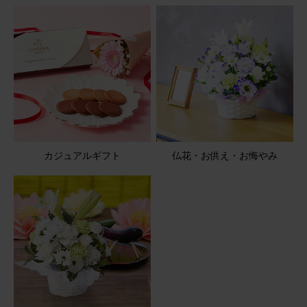
ブルーミーユーザーさん
50代
用途：
お悔やみ
花持ちが良い
御供え用に贈りました 可愛いらしいと、とても喜んでもら
いました 花持ちもよく、1ヶ月近くもっていたそうです
【お悔やみ・お供えの花】アレンジメント(青・紫) Sサイ
ズ
カジュアルギフト
仏花・お供え・お悔やみ
2026/05/08
ブルーミーユーザーさん
50代
用途：
お悔やみ
仏壇にちょうどよい
一周忌法要に、贈りました ピンク系で明るい感じで、可愛
いかったです 御供えにちょうど良かったです