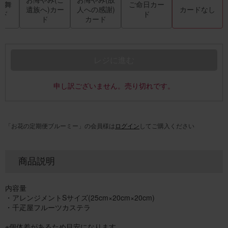
見舞
ご命日カー
遺族へ)カー
人への感謝)
カードなし
ード
ド
ド
カード
レジに進む
申し訳ございません。売り切れです。
「お花の定期便ブルーミー」の会員様は
ログイン
してご購入ください
商品説明
内容量
・アレンジメントSサイズ(25cm×20cm×20cm)
・千疋屋フルーツカステラ
※個体差があるため目安になります。