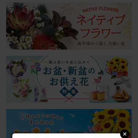
お父さん、お母さん見てる？
実父・実母の仏壇に飾らせて頂きました。 ２人とも植物が
好き（父はサボテン推し）でした。きっと、喜んでくれて
いると思います。 いずれにせよ、お花が１輪でもあると、
何かメリハリ（？）が出来て、イイですね☆☆
【お悔やみ・お供えの花】アレンジメント(ピンク)XSサイ
ズ
2026/06/21
ブルーミーユーザーさん
50代
用途：
父の日
父の日に
亡くなった義父に送りました。 義母はどら焼きを自分にと
思ったらしく、すぐに食べてしまったそうです… 美味しか
ったそうです。 お供えくださいね、とカードを添えたら良
かったかな？ お花は綺麗だととても喜んでもらえて良かっ