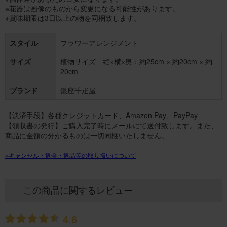
※花器は画像のものから変更になる可能性があります。
※賞味期限は3日以上の物を同梱致します。
スタイル
フラワーアレンジメント
サイズ
植物サイズ 縦×横×奥：約25cm × 約20cm × 約
20cm
ブランド
銀座千疋屋
【決済手段】各種クレジットカード、Amazon Pay、PayPay
【領収書の発行】ご購入完了時にメールにて送付致します。また、
商品に金額の分かるものは一切同梱いたしません。
※キャンセル・返金・返品等の取り扱いについて
この商品に関するレビュー
4.6