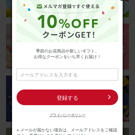
たです。
さらに表示
【お悔やみ・お供えの花】アレンジメント(ピンク、Mサイ
ズ)と甘美どら焼きのセット
2026/06/18
季節のお花商品や新しいギフト、
お得なクーポンをいち早くお届け！
ブルーミーユーザーさん
60代
用途：
父の日
明るくなりました
父の日が近いので父の仏前にお供えしようと購入しまし
た。父は明るい人だったので仏花と言えども白い花ばかり
登録する
ではなく明るい感じにしたくて購入しました。 心なしか父
も喜んでいるような気がします。
プライバシーポリシー
仏花アレンジメント (ひまわり) Sサイズ
※ メールが届かない場合は、メールアドレスをご確認