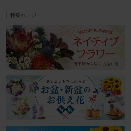
ット お悔やみ(故人
2026/07/04
への感謝)カード
にゃににゃに
60代
特集ページ
用途：
自宅用
お父さん、お母さん見てる？
実父・実母の仏壇に飾らせて頂きました。 ２人とも植物が
好き（父はサボテン推し）でした。きっと、喜んでくれて
いると思います。 いずれにせよ、お花が１輪でもあると、
何かメリハリ（？）が出来て、イイですね☆☆
【お悔やみ・お供えの花】アレンジメント(ピンク)XSサイ
ズ
2026/06/21
ブルーミーユーザーさん
50代
用途：
父の日
父の日に