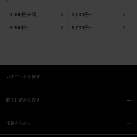
【お悔やみ・お供えの花】アレンジメント(白)XSサイズ
3,000円未満
3,000円~
5,000円~
8,000円~
2026/04/06
ronron
60代
用途：
お悔やみ
いつもありがとうございます。
いつもありがとうございます。 とても綺麗なお花が届いた
カテゴリから探す
と喜んでいただけました。 また、宜しくお願いいたしま
す。
【お悔やみ・お供えの花】アレンジメント(青・紫) Mサイ
贈る目的から探す
ズ
価格から探す
2026/04/05
ブルーミーユーザーさん
50代