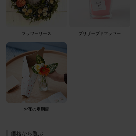
ブルーミーユーザーさん
40代
用途：
お悔やみ
ありがとうございました
供花を送っていだだきました。先方に確認して送ったら遠
フラワーリース
プリザーブドフラワー
慮されると思ったのでサプライズで。大成功、とても喜ん
でいただきました。注文時に画像で見た通りのお花が届い
た様子だったので私は大満足です。カードも優しい文言だ
ったので入れていただきましたが、そのカードも喜んでい
さらに表示
ただけたようです。深夜に注文したのですがペイペイ払い
が出来てとても助かりました。また利用させていただきま
す。ありがとうございました！！
【お悔やみ・お供えの花】アレンジメント(白)Mサイズ
お悔やみ(ご遺族へ)カードカード
2026/04/06
お花の定期便
ronron
60代
用途：
お悔やみ
いつもありがとうございます。 綺麗なお花のお届けに感謝
価格から選ぶ
です。 これからも宜しくお願いいたします。