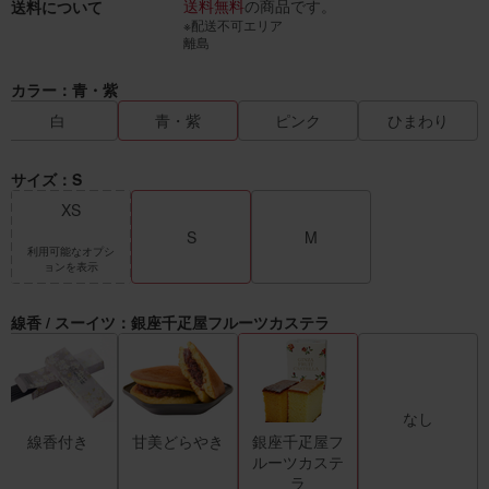
送料無料
の商品です。
送料について
※配送不可エリア
離島
カラー：青・紫
白
青・紫
ピンク
ひまわり
サイズ：S
XS
S
M
利用可能なオプシ
ョンを表示
線香 / スーイツ：銀座千疋屋フルーツカステラ
なし
線香付き
甘美どらやき
銀座千疋屋フ
ルーツカステ
ラ