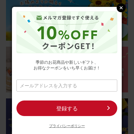
亡くなった義父に送りました。 義母はどら焼きを自分にと
思ったらしく、すぐに食べてしまったそうです… 美味しか
ったそうです。 お供えくださいね、とカードを添えたら良
かったかな？ お花は綺麗だととても喜んでもらえて良かっ
たです。
さらに表示
【お悔やみ・お供えの花】アレンジメント(ピンク、Mサイ
ズ)と甘美どら焼きのセット
季節のお花商品や新しいギフト、
お得なクーポンをいち早くお届け！
2026/06/18
ブルーミーユーザーさん
60代
用途：
父の日
明るくなりました
登録する
父の日が近いので父の仏前にお供えしようと購入しまし
た。父は明るい人だったので仏花と言えども白い花ばかり
ではなく明るい感じにしたくて購入しました。 心なしか父
プライバシーポリシー
も喜んでいるような気がします。