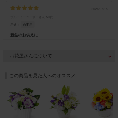
2026/07/15
ブルーミーユーザーさん
50代
用途：
自宅用
新盆のお供えに
義父の新盆を迎え、お仏壇に供えるために購入しました。
暑い時期でしたが、綺麗な状態のお花が届きました。ま
た、利用したいと思います。
お花屋さんについて
【お悔やみ・お供えの花】アレンジメント(白) Sサイズ
この商品を見た人へのオススメ
2026/07/12
ブルーミーユーザーさん
30代
用途：
その他
お盆のお花に！