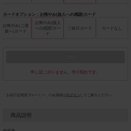
カードオプション：お悔やみ(故人への感謝)カード
お悔やみ(故人
お悔やみ(ご遺
への感謝)カー
ご命日カード
カードなし
族へ)カード
ド
レジに進む
申し訳ございません。売り切れです。
「お花の定期便ブルーミー」の会員様は
ログイン
してご購入ください
商品説明
内容量