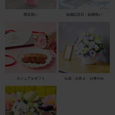
開店祝い
結婚記念日・結婚祝い
2026/05/08
ブルーミーユーザーさん
50代
用途：
お悔やみ
花持ちが良い
御供え用に贈りました 可愛いらしいと、とても喜んでもら
いました 花持ちもよく、1ヶ月近くもっていたそうです
【お悔やみ・お供えの花】アレンジメント(青・紫) Sサイ
ズ
カジュアルギフト
仏花・お供え・お悔やみ
2026/05/08
ブルーミーユーザーさん
50代
用途：
お悔やみ
仏壇にちょうどよい