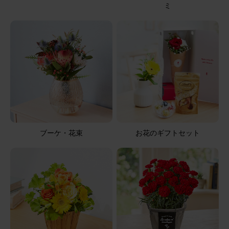
ミ
2026/05/04
マリマリ
60代
用途：
その他
素敵✨
父親の三回忌法要のお供えと思い実家へ届けていただきま
した。 白を基調に、紫とグリーンで上品な素敵なお花で、
仏壇にお供えできる丁度良いサイズ感も気に入りました。
ありがとうございます。
【お悔やみ・お供えの花】線香付き アレンジメント(青・
ブーケ・花束
お花のギフトセット
紫)XSサイズ ご命日カード
2026/05/02
ブルーミーユーザーさん
50代
用途：
お悔やみ
お悔やみ用で購入