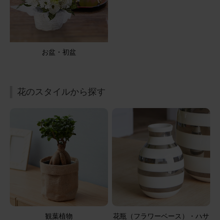
一周忌法要に、贈りました ピンク系で明るい感じで、可愛
いかったです 御供えにちょうど良かったです
【お悔やみ・お供えの花】アレンジメント(ピンク) Sサイ
お盆・初盆
ズ
2026/05/05
花のスタイルから探す
ブルーミーユーザーさん
50代
用途：
その他
仏壇のお供えに。
実家の仏壇用に贈りましたが、少し大きすぎたようでし
た。お花は、色の組み合わせも良かったです。
【お悔やみ・お供えの花】アレンジメント(青・紫) Sサイ
ズ
観葉植物
花瓶（フラワーベース）・ハサ