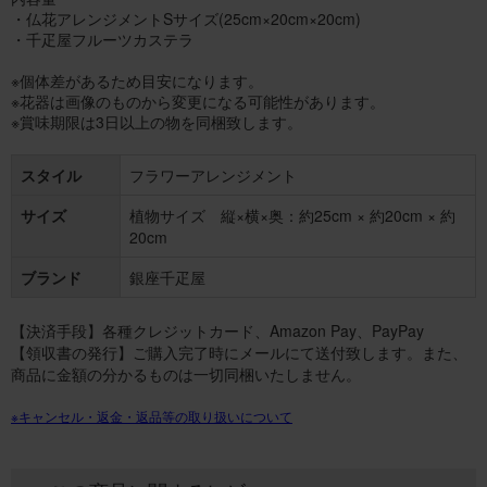
・仏花アレンジメントSサイズ(25cm×20cm×20cm)
・千疋屋フルーツカステラ
※個体差があるため目安になります。
※花器は画像のものから変更になる可能性があります。
※賞味期限は3日以上の物を同梱致します。
スタイル
フラワーアレンジメント
サイズ
植物サイズ 縦×横×奥：約25cm × 約20cm × 約
20cm
ブランド
銀座千疋屋
【決済手段】各種クレジットカード、Amazon Pay、PayPay
【領収書の発行】ご購入完了時にメールにて送付致します。また、
商品に金額の分かるものは一切同梱いたしません。
※キャンセル・返金・返品等の取り扱いについて