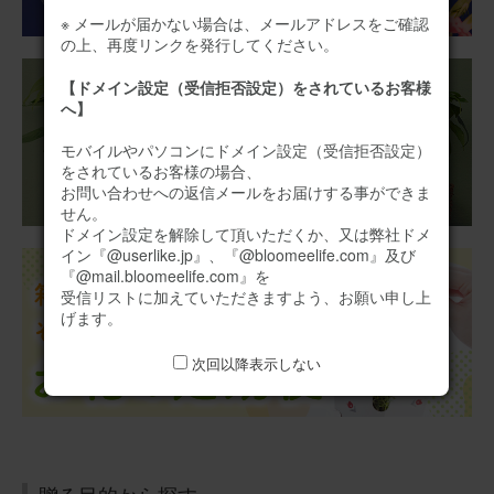
仏花アレンジメント (ひまわり) Sサイズ
※ メールが届かない場合は、メールアドレスをご確認
の上、再度リンクを発行してください。
【ドメイン設定（受信拒否設定）をされているお客様
2026/06/07
へ】
ブルーミーユーザーさん
50代
モバイルやパソコンにドメイン設定（受信拒否設定）
用途：
お悔やみ
をされているお客様の場合、
お問い合わせへの返信メールをお届けする事ができま
お悔みとして知合いの方にお送りしました。 とても綺麗
せん。
で立派なお花が届きましたと感謝の連絡をすぐにいただき
ドメイン設定を解除して頂いただくか、又は弊社ドメ
ました。
イン『@userlike.jp』、『@bloomeelife.com』及び
『@mail.bloomeelife.com』を
【お悔やみ・お供えの花】アレンジメント(白)Mサイズ
受信リストに加えていただきますよう、お願い申し上
お悔やみ(ご遺族へ)カードカード
げます。
次回以降表示しない
2026/05/19
ブルーミーユーザーさん
50代
用途：
お悔やみ