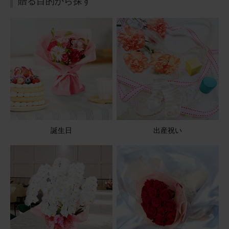
喜んでいただけました
贈る目的から探す
従兄が亡くなったとのことで今回お花をお願いしました。
まだ御骨があるのでお供えしますと連絡をいただきまし
た。大変喜んでいただけました。今回、2回目の利用でし
た。
【お悔やみ・お供えの花】アレンジメント(青・紫) Sサイ
ズ
2026/05/11
誕生日
出産祝い
ブルーミーユーザーさん
50代
用途：
お悔やみ
父の命日に
とても上品で思っていた通りのアレンジが届き母も喜んで
いました。また来年もお願いします。
【お悔やみ・お供えの花】アレンジメント(青・紫) Sサイ
ズ