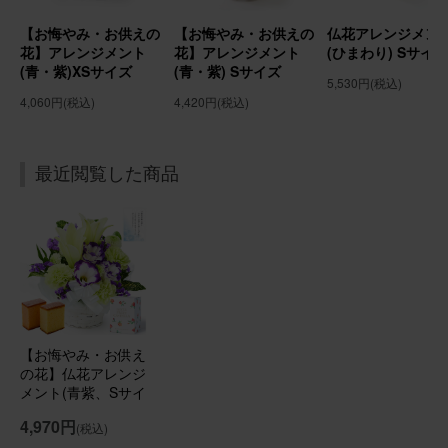
実家にお盆用にお花を贈りました！ とても喜ばれました！
よかったです。
【お悔やみ・お供えの
【お悔やみ・お供えの
仏花アレンジメン
花】アレンジメント
花】アレンジメント
(ひまわり) Sサイ
(青・紫)XSサイズ
(青・紫) Sサイズ
【お悔やみ・お供えの花】アレンジメント(ピンク) Sサイ
5,530円
(税込)
ズ
4,060円
(税込)
4,420円
(税込)
2026/07/04
最近閲覧した商品
にゃににゃに
60代
用途：
自宅用
お父さん、お母さん見てる？
ちょっと色が無くて、私の父は文句言いそうですが、私
は、満足！ 父は、「百合」が嫌いだったようで、「百合」
は外して（ごめんなさい）、台所に飾らせて頂きました。
とてもバランスが良く、キレイです。
【お悔やみ・お供え
の花】仏花アレンジ
メント(青紫、Sサイ
【お悔やみ・お供えの花】アレンジメント(白) Sサイズ
ズ)と銀座千疋屋フ
4,970円
(税込)
ルーツカステラのセ