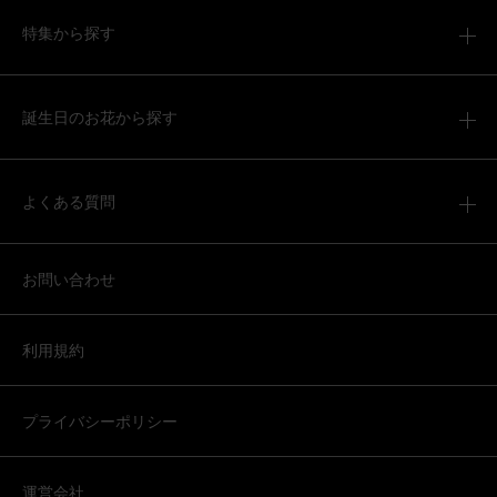
用途：
お悔やみ
特集から探す
素敵なアレンジメントで、満足しています。
【お悔やみ・お供えの花】アレンジメント(白)XSサイズ
誕生日のお花から探す
2026/04/04
よくある質問
ブルーミーユーザーさん
60代
用途：
お悔やみ
お問い合わせ
お供え
遠方に住んでいる友人へ送りしました。 喜んでもらえたよ
うです。大袈裟にならないサイズで仏壇用にちょうど良い
利用規約
のではと思います。
【お悔やみ・お供えの花】アレンジメント(青・紫) Sサイ
プライバシーポリシー
ズ
運営会社