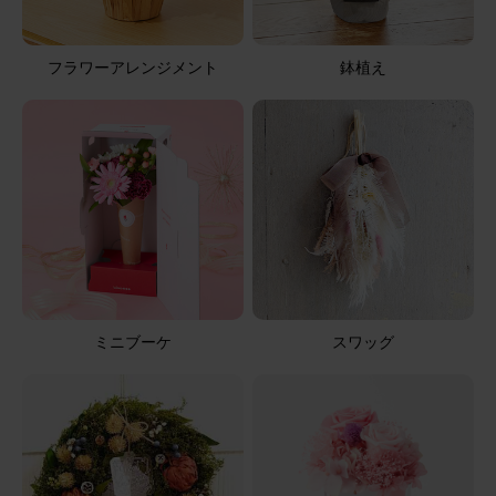
小さくても喜んでもらえました。 故人の好きな紫系のお花
が良かったです。
フラワーアレンジメント
鉢植え
【お悔やみ・お供えの花】アレンジメント(青・紫)XSサイ
ズ
2026/04/29
花花
50代
用途：
お悔やみ
良かった
ミニブーケ
スワッグ
想像以上に良かったです。
【お悔やみ・お供えの花】アレンジメント(白) Sサイズ
2026/04/25