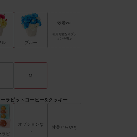
敬老ver
利用可能なオプシ
ョンを表示
フル
ブルー
M
ーラビットコーヒー&クッキー
オプションな
甘美どらやき
し
ーラビ