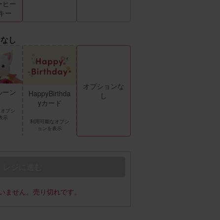
ーヒー
キー
ンなし
オプションな
ルーン
HappyBirthda
し
yカード
なオプシ
表示
利用可能なオプシ
ョンを表示
レジに進む
いません。売り切れです。