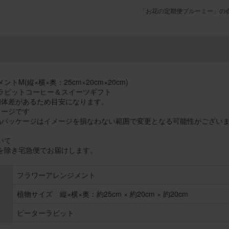
「お花の定期便ブルーミー」の
トM(縦×横×奥：25cm×20cm×20cm)
ラビットコーヒー＆スイーツギフト
個体差があるため目安になります。
メージです
品パッケージはイメージを損なわない範囲で変更となる可能性がござい
いて
を除き宅急便でお届けします。
フラワーアレンジメント
植物サイズ 縦×横×奥：約25cm × 約20cm × 約20cm
ピーターラビット