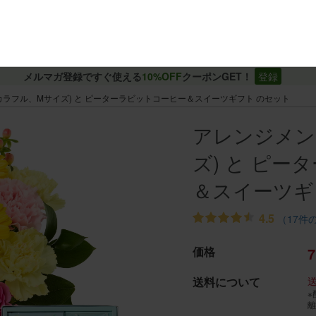
メルマガ登録ですぐ使える
10%OFF
クーポンGET！
登録
カラフル、Mサイズ) と ピーターラビットコーヒー＆スイーツギフト のセット
アレンジメン
ズ) と ピ
＆スイーツギ
4.5
（17件
価格
7
送料について
※
離