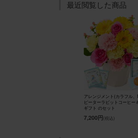
最近閲覧した商品
ブルー
用途：
素敵な
年末年
に置い
ていま
アレン
aipon21
アレンジメント(カラフル、M
用途：
ピーターラビットコーヒー
ギフト のセット
期待通
7,200円
(税込)
クリス
が、期
あるだ