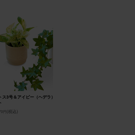
ハード
26/02/02
たと喜
トス3号＆アイビー（ヘデラ）3号 2個セ
そのまま飾れるブーケ(黄
ト
(税込)
6,640円
(税込)
870円
26/01/17