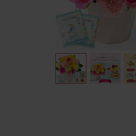
イエ
フィナンシェ
銀座千
ッ