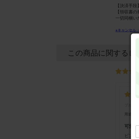
【決済手段】
【領収書の
一切同梱い
※キャンセル
この商品に関するレ
ブルー
用途：
可愛い
ピンク