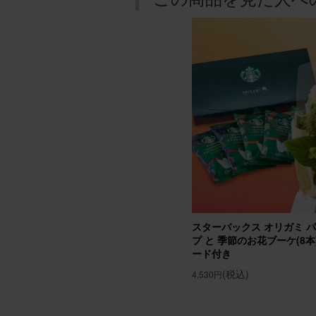
誕生日
母の誕
ルが高
アレン
chomo
用途：
誕生日
友人母
スターバックス オリガミ 
んで貰
プ と 季節のお花ブーケ(8本) Gi
ード付き
アレンジ
(税込)
4,530円