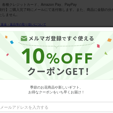
各種クレジットカード、Amazon Pay、PayPay
発行】ご購入完了時にメールにて送付致します。また、商品に金額の分
たしません。
・返金・返品等の取り扱いについて
ビュー
4.5
（17件のレビュー）
20
ミーユーザーさん
50代
季節のお花商品や新しいギフト、
お得なクーポンをいち早くお届け！
誕生日
可憐な花たち
の色合いが可愛いくて可憐な雰囲気。 ピンクのバラがチャームポイント