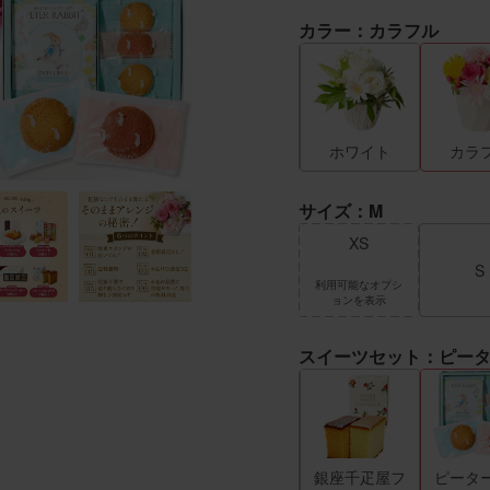
カラー：カラフル
ロー
ピンク
レッド
ホワイト
カラ
サイズ：M
XS
S
利用可能なオプシ
ョンを表示
スイーツセット：ピータ
疋屋ク
八天堂プリン
ゴディバクッ
銀座千疋屋フ
ピータ
キー