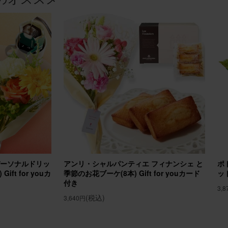
プレゼントに
生日プレゼントに送りました。 花は好きだけれど、自分で買うのは中々
いので嬉しいと喜んでもらえました。
ジメント(ピンク) Sサイズ
20
30代
誕生日
プレゼントに贈りました
の誕生日プレゼントに贈らせていただきました。 お部屋が華やかになっ
パーソナルドリッ
アンリ・シャルパンティエ フィナンシェ と
ポ
えました！
ft for youカ
季節のお花ブーケ(8本) Gift for youカード
ッ
付き
メント(ピンク)Sサイズ Happy Birthdayバルーン付き
3,
(税込)
3,640円
20