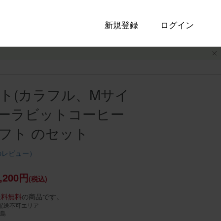
新規登録
ログイン
ト(カラフル、Mサイ
ーターラビットコーヒー
フト のセット
のレビュー）
,200円
(税込)
送料無料
の商品です。
配送不可エリア
島