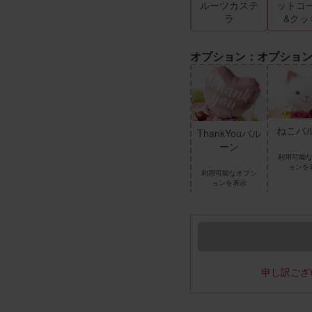
キー
ルーツカステ
ットコ
ラ
&クッ
オプション：オプショ
HappyBirthda
ねこバ
ThankYouバル
yバルーン
ーン
利用可能
利用可能なオプシ
ョンを
利用可能なオプシ
ョンを表示
ョンを表示
申し訳ござ