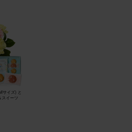
ミーユーザーさん
50代
自宅用
！
始に飾るお花をいつもの定期便にプラスして購入しました。 温度差のな
ていますが、とても長持ち！ サイズ感も良かったです。 玄関に行くた
す♪
ジメント(ピンク) Sサイズ
20
1
40代
サイズ) と
自宅用
＆スイーツ
りでした
マスからお正月にかけて長く楽しみたいと思い赤いお花の鉢植えにしま
待通りどちらのイベントにも合い、1月4日現在も綺麗に咲いています。
けで華やかな雰囲気になるので毎年購入したいです。