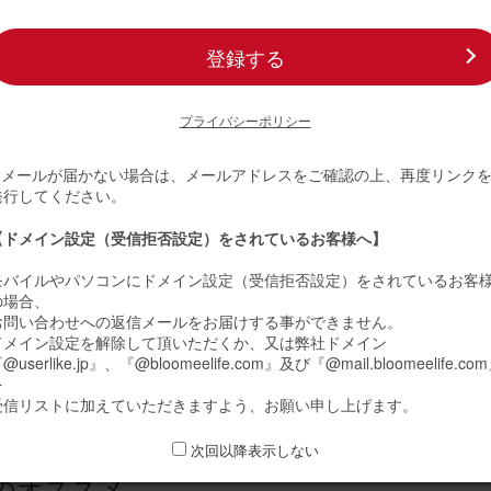
メント(ピンク) Sサイズ Happy Birthday カード付き
登録する
20
プライバシーポリシー
ミーユーザーさん
50代
※ メールが届かない場合は、メールアドレスをご確認の上、再度リンク
誕生日
発行してください。
りで、とても綺麗です
【ドメイン設定（受信拒否設定）をされているお客様へ】
生日に送りました。 とても綺麗で、そして可愛いです。 凄く喜んでい
義母さんに送りたいと思っています。
モバイルやパソコンにドメイン設定（受信拒否設定）をされているお客
の場合、
メント(黄色) Sサイズ Happy Birthday カード付き
お問い合わせへの返信メールをお届けする事ができません。
ドメイン設定を解除して頂いただくか、又は弊社ドメイン
@userlike.jp』、『@bloomeelife.com』及び『@mail.bloomeelife.co
を
20
受信リストに加えていただきますよう、お願い申し上げます。
ミーユーザーさん
30代
次回以降表示しない
誕生日
のオススメ