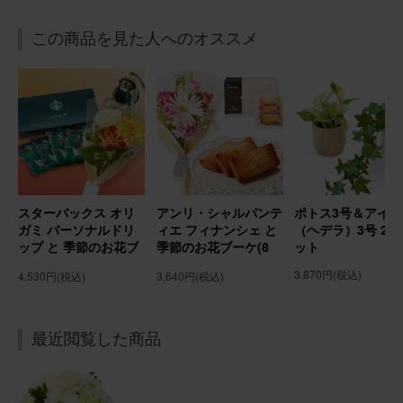
2026/02/15
この商品を見た人へのオススメ
ブルーミーユーザーさん
30代
用途：
誕生日
誕生日プレゼントに
母の誕生日プレゼントに送りました。 花は好きだけれど、
自分で買うのは中々ハードルが高いので嬉しいと喜んでも
らえました。
スターバックス オリ
アンリ・シャルパンテ
ポトス3号＆アイビ
アレンジメント(ピンク) Sサイズ
ガミ パーソナルドリ
ィエ フィナンシェ と
（ヘデラ）3号 2個
ップ と 季節のお花ブ
季節のお花ブーケ(8
ット
ーケ(8本) Gift for
本) Gift for youカー
3,870円
(税込)
4,530円
(税込)
3,640円
(税込)
2026/02/02
youカード付き
ド付き
chomo
30代
用途：
誕生日
最近閲覧した商品
誕生日プレゼントに贈りました
友人母の誕生日プレゼントに贈らせていただきました。 お