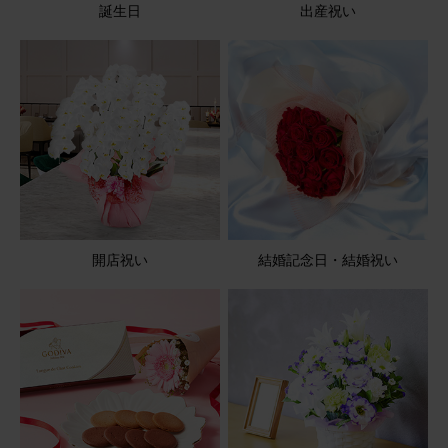
誕生日
出産祝い
ブルーミーユーザーさん
60代
用途：
その他
孫のバレエの発表会があり、プレゼントしました。 可愛い
と喜んでくれました。🌸🌸
アレンジメント(ピンク) Sサイズ Happy Birthday カード付
き
2026/04/07
開店祝い
結婚記念日・結婚祝い
やゆよ
60代
用途：
結婚祝い
とてもかわいいです
宅配ボックスに入っていましたが、元気な状態でした
アレンジメント(ピンク) Mサイズ