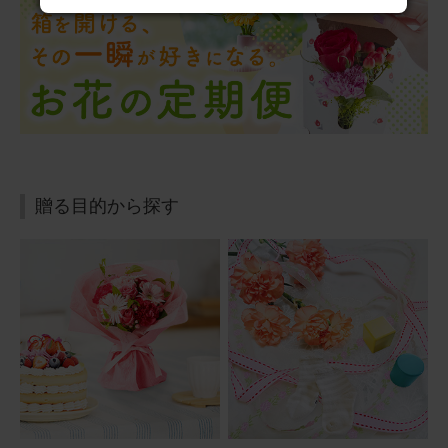
誕生日プレゼント
息子のお嫁さんにプレゼントしました。喜んでくれました
よ。赤も好きだし可愛いって言ってくれました。
アレンジメント(赤)XSサイズ Happy Birthday カード付き
2025/08/30
贈る目的から探す
ぷるん
30代
用途：
誕生日
バルーンが可愛い
母の誕生日プレゼントとして贈りました。 お花だけでなく
バルーンもついているので華やかで明るいと好評でした。
アレンジメント(黄)Sサイズ Happy Birthdayバルーン付き
2025/08/11