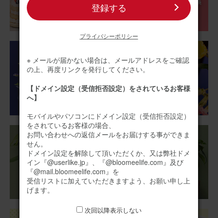
登録する
アレンジメント(カラフル) Sサイズ
プライバシーポリシー
2025/12/17
※ メールが届かない場合は、メールアドレスをご確認
いち
30代
の上、再度リンクを発行してください。
用途：
自宅用
【ドメイン設定（受信拒否設定）をされているお客様
へ】
可愛らしいサイズです
愛犬のお供えに購入しましたが、可愛らしくサイズも仏壇
モバイルやパソコンにドメイン設定（受信拒否設定）
横にちょうどよかったです。
をされているお客様の場合、
お問い合わせへの返信メールをお届けする事ができま
せん。
アレンジメント(黄)XSサイズ
ドメイン設定を解除して頂いただくか、又は弊社ドメ
イン『@userlike.jp』、『@bloomeelife.com』及び
『@mail.bloomeelife.com』を
受信リストに加えていただきますよう、お願い申し上
2025/10/31
げます。
ブルーミーユーザーさん
50代
次回以降表示しない
用途：
誕生日