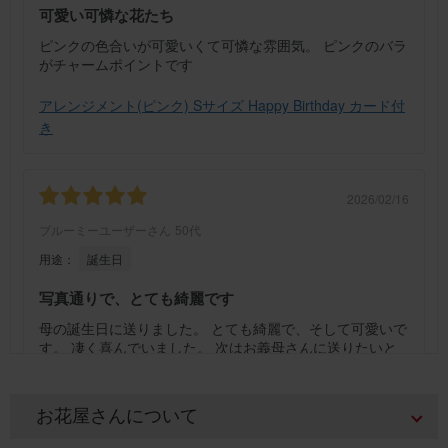
可愛い可憐な花たち
ピンクの色合いが可愛いくて可憐な雰囲気。 ピンクのバラ
がチャームポイントです
アレンジメント(ピンク) Sサイズ Happy Birthday カード付
き
2026/02/16
ブルーミーユーザーさん
50代
用途：
誕生日
写真通りで、とても綺麗です
母の誕生日に送りました。 とても綺麗で、そして可愛いで
す。 凄く喜んでいました。 次はお義母さんに送りたいと
思っています。
アレンジメント(黄色) Sサイズ Happy Birthday カード付き
お花屋さんについて