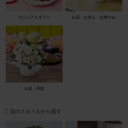
2026/01/18
カジュアルギフト
仏花・お供え・お悔やみ
ブルーミーユーザーさん
60代
用途：
自宅用
好きなカラー
写真で見るよりボリュームもあり満足です。
アレンジメント(黄色) Mサイズ
2025/12/07
にゃーこ
50代
お盆・初盆
用途：
誕生日
クリスマスも添えて素敵なアレンジ
花のスタイルから探す
お誕生日のプレゼントに、色指定でお願いしました。１２
月のお誕生日に、クリスマスカラーも添えていただき、季
節感のある素敵なアレンジ。お相手にも喜んでいただき良