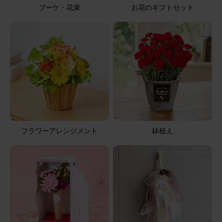
母の日に送った 大変、喜んでもらった
ブーケ・花束
お花のギフトセット
アレンジメント(黄)XSサイズ
2026/08/05
ブルーミーユーザーさん
60代
用途：
自宅用
届いてから2日目で白いガーベラとカーネーションが萎
れた
フラワーアレンジメント
鉢植え
箱を開けた時に花がペタンとしていて、写真とちがってい
たのでちょっとがっかりしました。特にガーベラがしなっ
となっていた。2日目でガーベラと白いカーネーションが
萎れた。お盆が来るのでお仏壇にお供えしたかったのです
が、残念です。宅配での購入に無理があるのかな？もう、
さらに表示
購入しません。
アレンジメント(白)XSサイズ