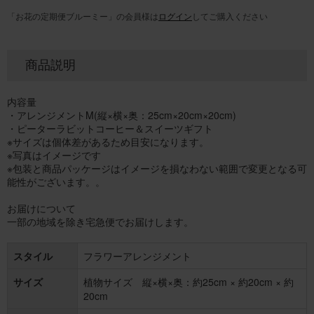
「お花の定期便ブルーミー」の会員様は
ログイン
してご購入ください
商品説明
内容量
・アレンジメントM(縦×横×奥：25cm×20cm×20cm)
・ピーターラビットコーヒー＆スイーツギフト
※サイズは個体差があるため目安になります。
※写真はイメージです
※包装と商品パッケージはイメージを損なわない範囲で変更となる可
能性がございます。。
お届けについて
一部の地域を除き宅急便でお届けします。
スタイル
フラワーアレンジメント
サイズ
植物サイズ 縦×横×奥：約25cm × 約20cm × 約
20cm