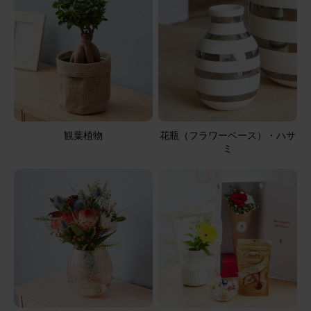
かったです。
アレンジメント(黄)Sサイズ Happy Birthdayバルーン付き
2025/08/21
ブルーミーユーザーさん
50代
用途：
自宅用
観葉植物
花瓶（フラワーベース）・ハサ
ミ
小さくてかわいいサイズです。
アレンジメント(ピンク)XSサイズ
2025/08/12
ブルーミーユーザーさん
60代
用途：
母の日
母の日