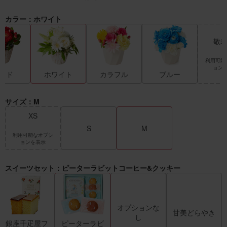
カラー：ホワイト
敬老
利用可能
ョン
ッド
ホワイト
カラフル
ブルー
サイズ：M
XS
S
M
利用可能なオプシ
ョンを表示
スイーツセット：ピーターラビットコーヒー&クッキー
オプションな
甘美どらやき
し
銀座千疋屋フ
ピーターラビ