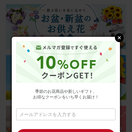
aipon211
40代
用途：
自宅用
期待通りでした
クリスマスからお正月にかけて長く楽しみたいと思い赤い
お花の鉢植えにしましたが、期待通りどちらのイベントに
も合い、1月4日現在も綺麗に咲いています。お花があるだ
けで華やかな雰囲気になるので毎年購入したいです。
アレンジメント(赤) Sサイズ
2025/12/26
季節のお花商品や新しいギフト、
ブルーミーユーザーさん
50代
お得なクーポンをいち早くお届け！
用途：
自宅用
華やか〜
カラフルでパッとお部屋が明るくなり 、自然な香りもして
気分上がります