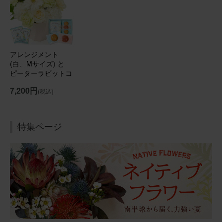
部屋が華やかになったと喜んで貰えました！
アレンジメント(ピンク)Sサイズ Happy Birthdayバルーン
付き
アレンジメント
(白、Mサイズ) と
2026/01/17
ピーターラビットコ
ーヒー＆スイーツギ
ブルーミーユーザーさん
50代
7,200円
(税込)
フト のセット
用途：
自宅用
素敵な！
特集ページ
年末年始に飾るお花をいつもの定期便にプラスして購入し
ました。 温度差のない玄関に置いていますが、とても長持
ち！ サイズ感も良かったです。 玄関に行くたびに眺めて
います♪
アレンジメント(ピンク) Sサイズ
2026/01/04