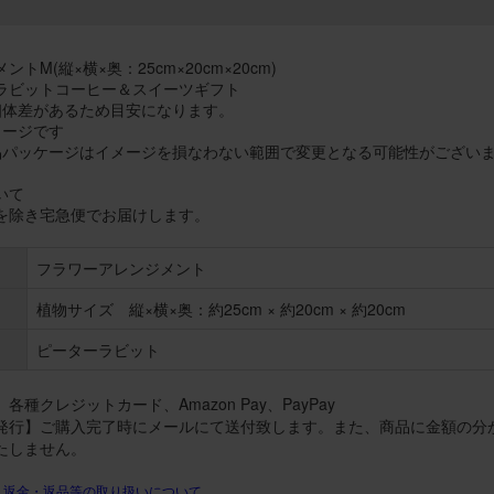
トM(縦×横×奥：25cm×20cm×20cm)
ラビットコーヒー＆スイーツギフト
個体差があるため目安になります。
メージです
品パッケージはイメージを損なわない範囲で変更となる可能性がござい
いて
を除き宅急便でお届けします。
フラワーアレンジメント
植物サイズ 縦×横×奥：約25cm × 約20cm × 約20cm
ピーターラビット
各種クレジットカード、Amazon Pay、PayPay
発行】ご購入完了時にメールにて送付致します。また、商品に金額の分
たしません。
・返金・返品等の取り扱いについて