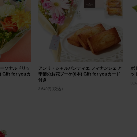
ジメント(ピンク) Sサイズ
20
30代
誕生日
プレゼントに贈りました
の誕生日プレゼントに贈らせていただきました。 お部屋が華やかになっ
パーソナルドリッ
アンリ・シャルパンティエ フィナンシェ と
ポ
えました！
ft for youカ
季節のお花ブーケ(8本) Gift for youカード
ッ
付き
メント(ピンク)Sサイズ Happy Birthdayバルーン付き
3,
(税込)
3,640円
20
ミーユーザーさん
50代
自宅用
！