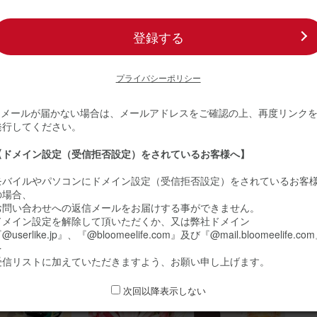
20
ミーユーザーさん
50代
登録する
誕生日
りで、とても綺麗です
プライバシーポリシー
生日に送りました。 とても綺麗で、そして可愛いです。 凄く喜んでい
義母さんに送りたいと思っています。
※ メールが届かない場合は、メールアドレスをご確認の上、再度リンク
発行してください。
メント(黄色) Sサイズ Happy Birthday カード付き
【ドメイン設定（受信拒否設定）をされているお客様へ】
モバイルやパソコンにドメイン設定（受信拒否設定）をされているお客
20
の場合、
お問い合わせへの返信メールをお届けする事ができません。
ミーユーザーさん
30代
ドメイン設定を解除して頂いただくか、又は弊社ドメイン
誕生日
@userlike.jp』、『@bloomeelife.com』及び『@mail.bloomeelife.co
のオススメ
を
プレゼントに
受信リストに加えていただきますよう、お願い申し上げます。
生日プレゼントに送りました。 花は好きだけれど、自分で買うのは中々
いので嬉しいと喜んでもらえました。
次回以降表示しない