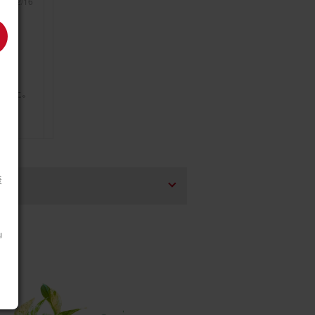
26/02/16
ました。
を
様
26/02/15
m』
ハード