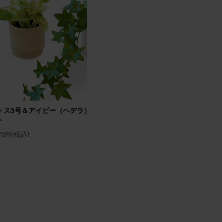
26/02/02
たと喜
トス3号＆アイビー（ヘデラ）3号 2個セ
そのまま飾れるブーケ(黄
ト
(税込)
6,640円
(税込)
870円
26/01/17