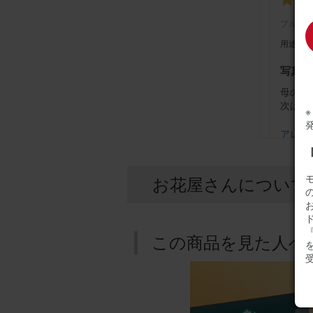
ブルー
用途：
写真通
母の誕
次はお
アレンジ
お花屋さんについて
ブルー
用途：
『
この商品を見た人へ
誕生日
母の誕
ルが高