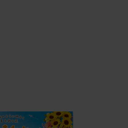
い玄関
びに眺め
26/01/04
した
お花が
25/12/26