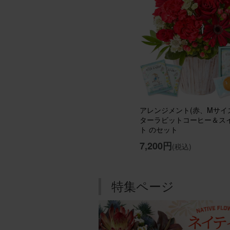
年末年
に置い
ていま
アレン
aipon21
アレンジメント(赤、Mサイズ
用途：
ターラビットコーヒー＆ス
ト のセット
期待通
7,200円
(税込)
クリス
が、期
あるだ
特集ページ
アレン