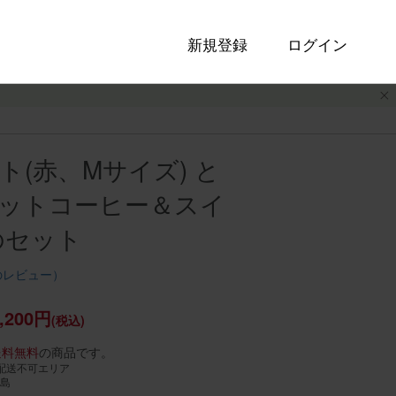
新規登録
ログイン
(赤、Mサイズ) と
ットコーヒー＆スイ
のセット
のレビュー）
,200円
(税込)
送料無料
の商品です。
配送不可エリア
島