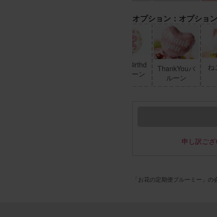
オプション：オプショ
HappyBirthd
ね
ThankYouバ
ayバルーン
ルーン
申し訳ござ
「お花の定期便ブルーミー」の