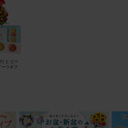
始に飾るお花をいつもの定期便にプラスして購入しました。 温度差のな
ていますが、とても長持ち！ サイズ感も良かったです。 玄関に行くた
す♪
ジメント(ピンク) Sサイズ
20
1
40代
) と ピー
自宅用
イーツギフ
りでした
マスからお正月にかけて長く楽しみたいと思い赤いお花の鉢植えにしま
待通りどちらのイベントにも合い、1月4日現在も綺麗に咲いています。
けで華やかな雰囲気になるので毎年購入したいです。
ジメント(赤) Sサイズ
20