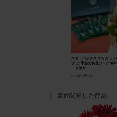
アレン
chomo
用途：
誕生日
友人母
スターバックス オリガミ 
んで貰
プ と 季節のお花ブーケ(8本) Gi
ード付き
アレンジ
(税込)
4,530円
最近閲覧した商品
ブルー
用途：
素敵な