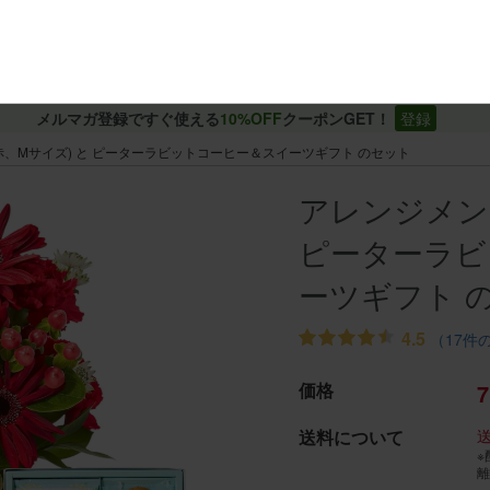
メルマガ登録ですぐ使える
10%OFF
クーポンGET！
登録
赤、Mサイズ) と ピーターラビットコーヒー＆スイーツギフト のセット
アレンジメント
ピーターラビ
ーツギフト 
4.5
（17件
価格
7
送料について
※
離