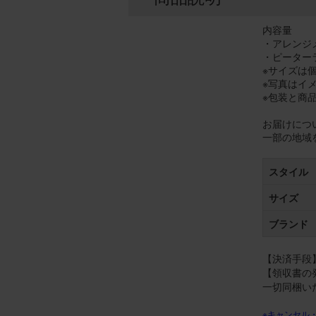
内容量
・アレンジメン
・ピーター
※サイズは
※写真はイ
※包装と商
お届けにつ
一部の地域
スタイル
サイズ
ブランド
【決済手段】
【領収書の
一切同梱い
※キャンセル