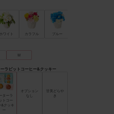
敬老ver
ホワイト
カラフル
ブルー
M
ーラビットコーヒー&クッキー
オプション
甘美どらや
ーターラ
なし
き
ットコー
ー&クッキ
ー