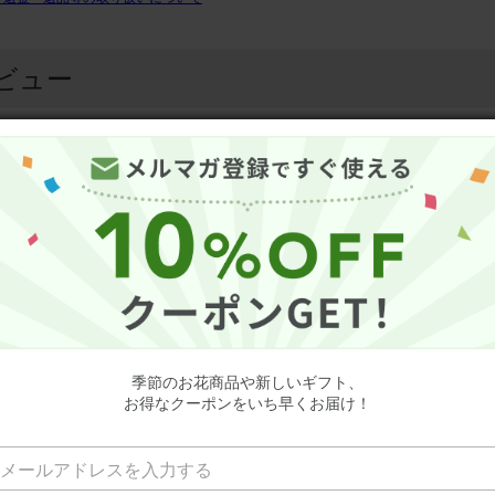
ビュー
4.5
（17件のレビュー）
20
ミーユーザーさん
50代
誕生日
可憐な花たち
の色合いが可愛いくて可憐な雰囲気。 ピンクのバラがチャームポイント
季節のお花商品や新しいギフト、
お得なクーポンをいち早くお届け！
メント(ピンク) Sサイズ Happy Birthday カード付き