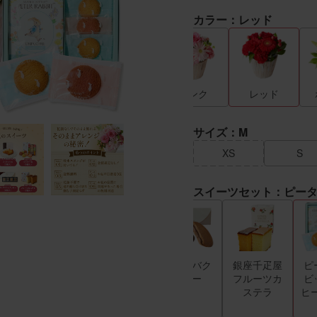
カラー：レッド
イエロー
ピンク
レッド
サイズ：M
XS
S
スイーツセット：ピータ
銀座千疋屋
八天堂プリ
ゴディバク
銀座千疋屋
ピ
クッキー
ン
ッキー
フルーツカ
ビ
ステラ
ヒ