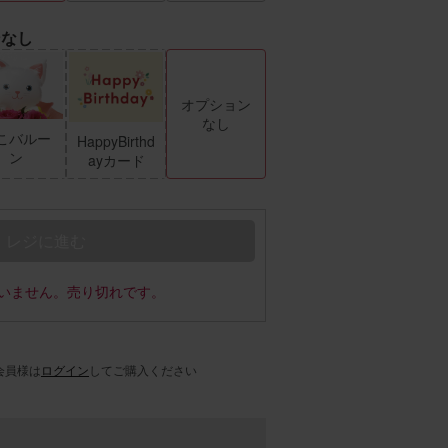
ンなし
オプション
なし
こバルー
HappyBirthd
ン
ayカード
レジに進む
いません。売り切れです。
会員様は
ログイン
してご購入ください