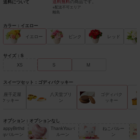
送料無料
の商品です。
送料について
※配送不可エリア
離島
カラー：イエロー
イエロー
ピンク
レッド
サイズ：S
XS
S
M
スイーツセット：ゴディバクッキー
銀座千疋屋
八天堂プリ
ゴディバク
クッキー
ン
ッキー
オプション：オプションなし
HappyBirthd
ThankYouバ
ねこバルー
ayバルーン
ルーン
ン