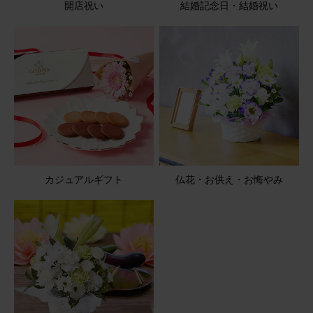
開店祝い
結婚記念日・結婚祝い
やゆよ
60代
用途：
結婚祝い
とてもかわいいです
宅配ボックスに入っていましたが、元気な状態でした
アレンジメント(ピンク) Mサイズ
2026/01/18
カジュアルギフト
仏花・お供え・お悔やみ
ブルーミーユーザーさん
60代
用途：
自宅用
好きなカラー
写真で見るよりボリュームもあり満足です。
アレンジメント(黄色) Mサイズ