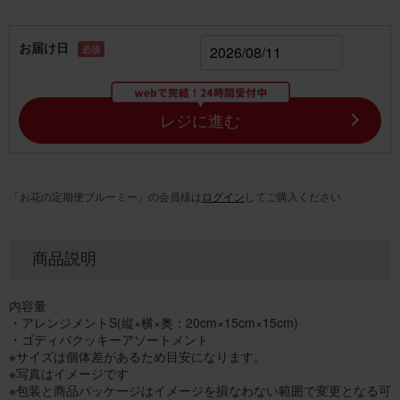
お届け日
必須
レジに進む
「お花の定期便ブルーミー」の会員様は
ログイン
してご購入ください
商品説明
内容量
・アレンジメントS(縦×横×奥：20cm×15cm×15cm)
・ゴディバクッキーアソートメント
※サイズは個体差があるため目安になります。
※写真はイメージです
※包装と商品パッケージはイメージを損なわない範囲で変更となる可