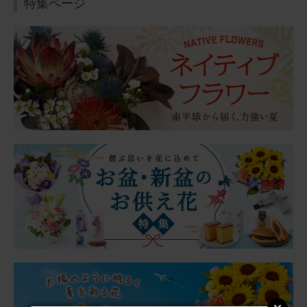
特集ページ
年末年始に飾るお花をいつもの定期便にプラスして購入し
ました。 温度差のない玄関に置いていますが、とても長持
ち！ サイズ感も良かったです。 玄関に行くたびに眺めて
います♪
アレンジメント(ピンク) Sサイズ
2026/01/04
aipon211
40代
用途：
自宅用
期待通りでした
クリスマスからお正月にかけて長く楽しみたいと思い赤い
お花の鉢植えにしましたが、期待通りどちらのイベントに
も合い、1月4日現在も綺麗に咲いています。お花があるだ
けで華やかな雰囲気になるので毎年購入したいです。
アレンジメント(赤) Sサイズ