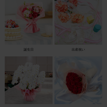
バルーンが可愛い
母の誕生日プレゼントとして贈りました。 お花だけでなく
バルーンもついているので華やかで明るいと好評でした。
アレンジメント(黄)Sサイズ Happy Birthdayバルーン付き
2025/08/11
誕生日
出産祝い
ブルーミーユーザーさん
60代
用途：
その他
孫のバレエの発表会があり、プレゼントしました。 可愛い
と喜んでくれました。🌸🌸
アレンジメント(ピンク) Sサイズ Happy Birthday カード付
き
2026/04/07