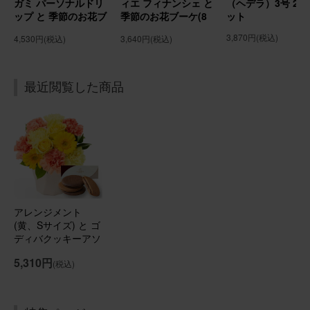
ガミ パーソナルドリ
ィエ フィナンシェ と
（ヘデラ）3号 2個
ップ と 季節のお花ブ
季節のお花ブーケ(8
ット
ーケ(8本) Gift for
本) Gift for youカー
3,870円
(税込)
4,530円
(税込)
3,640円
(税込)
2026/02/02
youカード付き
ド付き
chomo
30代
用途：
誕生日
最近閲覧した商品
誕生日プレゼントに贈りました
友人母の誕生日プレゼントに贈らせていただきました。 お
部屋が華やかになったと喜んで貰えました！
アレンジメント(ピンク)Sサイズ Happy Birthdayバルーン
付き
アレンジメント
(黄、Sサイズ) と ゴ
2026/01/17
ディバクッキーアソ
ートメント のセッ
ブルーミーユーザーさん
50代
5,310円
(税込)
ト
用途：
自宅用
素敵な！