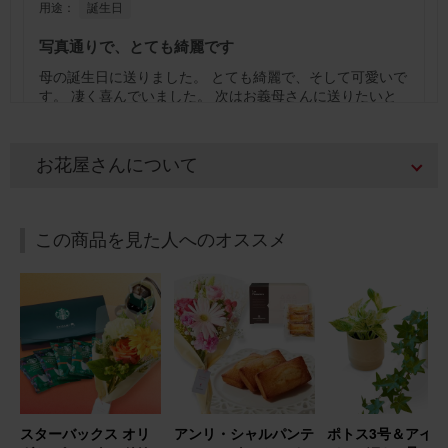
用途：
誕生日
写真通りで、とても綺麗です
母の誕生日に送りました。 とても綺麗で、そして可愛いで
す。 凄く喜んでいました。 次はお義母さんに送りたいと
思っています。
アレンジメント(黄色) Sサイズ Happy Birthday カード付き
お花屋さんについて
2026/02/15
この商品を見た人へのオススメ
ブルーミーユーザーさん
30代
用途：
誕生日
誕生日プレゼントに
母の誕生日プレゼントに送りました。 花は好きだけれど、
自分で買うのは中々ハードルが高いので嬉しいと喜んでも
らえました。
スターバックス オリ
アンリ・シャルパンテ
ポトス3号＆アイビ
アレンジメント(ピンク) Sサイズ