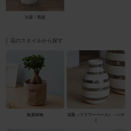
2025/12/07
にゃーこ
50代
お盆・初盆
用途：
誕生日
クリスマスも添えて素敵なアレンジ
花のスタイルから探す
お誕生日のプレゼントに、色指定でお願いしました。１２
月のお誕生日に、クリスマスカラーも添えていただき、季
節感のある素敵なアレンジ。お相手にも喜んでいただき良
かったです。
アレンジメント(黄)Sサイズ Happy Birthdayバルーン付き
2025/08/21
ブルーミーユーザーさん
50代
用途：
自宅用
観葉植物
花瓶（フラワーベース）・ハサ
ミ
小さくてかわいいサイズです。