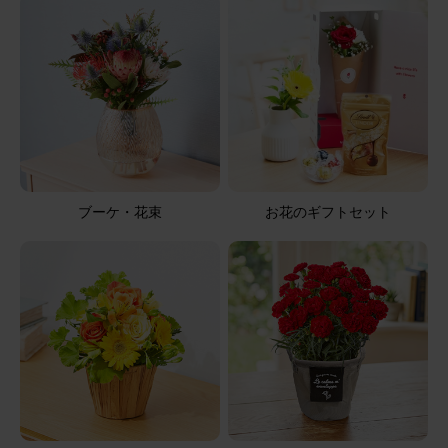
アレンジメント(ピンク)XSサイズ
2025/08/12
ブルーミーユーザーさん
60代
用途：
母の日
母の日
母の日に送った 大変、喜んでもらった
ブーケ・花束
お花のギフトセット
アレンジメント(黄)XSサイズ
2026/08/05
ブルーミーユーザーさん
60代
用途：
自宅用
届いてから2日目で白いガーベラとカーネーションが萎
れた