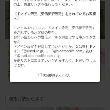
横にちょうどよかったです。
の上、再度リンクを発行してください。
アレンジメント(黄)XSサイズ
【ドメイン設定（受信拒否設定）をされているお客様
へ】
モバイルやパソコンにドメイン設定（受信拒否設定）
2025/10/31
をされているお客様の場合、
お問い合わせへの返信メールをお届けする事ができま
ブルーミーユーザーさん
50代
せん。
用途：
誕生日
ドメイン設定を解除して頂いただくか、又は弊社ドメ
イン『@userlike.jp』、『@bloomeelife.com』及び
誕生日プレゼント
『@mail.bloomeelife.com』を
受信リストに加えていただきますよう、お願い申し上
息子のお嫁さんにプレゼントしました。喜んでくれました
げます。
よ。赤も好きだし可愛いって言ってくれました。
次回以降表示しない
アレンジメント(赤)XSサイズ Happy Birthday カード付き
2025/08/30
贈る目的から探す
ぷるん
30代
用途：
誕生日