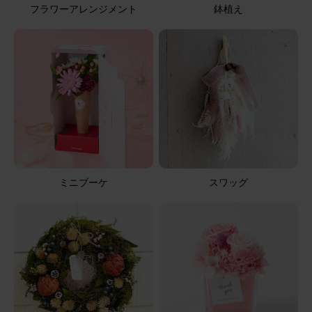
フラワーアレンジメント
鉢植え
箱を開けた時に花がペタンとしていて、写真とちがってい
たのでちょっとがっかりしました。特にガーベラがしなっ
となっていた。2日目でガーベラと白いカーネーションが
萎れた。お盆が来るのでお仏壇にお供えしたかったのです
が、残念です。宅配での購入に無理があるのかな？もう、
さらに表示
購入しません。
アレンジメント(白)XSサイズ
ミニブーケ
スワッグ