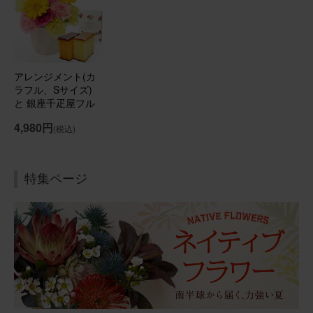
部屋が華やかになったと喜んで貰えました！
アレンジメント(ピンク)Sサイズ Happy Birthdayバルーン
付き
アレンジメント(カ
ラフル、Sサイズ)
2026/01/17
と 銀座千疋屋フル
ーツカステラ のセ
ブルーミーユーザーさん
50代
4,980円
(税込)
ット
用途：
自宅用
素敵な！
特集ページ
年末年始に飾るお花をいつもの定期便にプラスして購入し
ました。 温度差のない玄関に置いていますが、とても長持
ち！ サイズ感も良かったです。 玄関に行くたびに眺めて
います♪
アレンジメント(ピンク) Sサイズ
2026/01/04