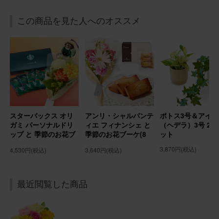
2026/02/15
この商品を見た人へのオススメ
ブルーミーユーザーさん
30代
用途：
誕生日
誕生日プレゼントに
母の誕生日プレゼントに送りました。 花は好きだけれど、
自分で買うのは中々ハードルが高いので嬉しいと喜んでも
らえました。
スターバックス オリ
アンリ・シャルパンテ
ポトス3号＆アイビ
アレンジメント(ピンク) Sサイズ
ガミ パーソナルドリ
ィエ フィナンシェ と
（ヘデラ）3号 2個
ップ と 季節のお花ブ
季節のお花ブーケ(8
ット
ーケ(8本) Gift for
本) Gift for youカー
3,870円
(税込)
4,530円
(税込)
3,640円
(税込)
2026/02/02
youカード付き
ド付き
chomo
30代
用途：
誕生日
最近閲覧した商品
誕生日プレゼントに贈りました
友人母の誕生日プレゼントに贈らせていただきました。 お