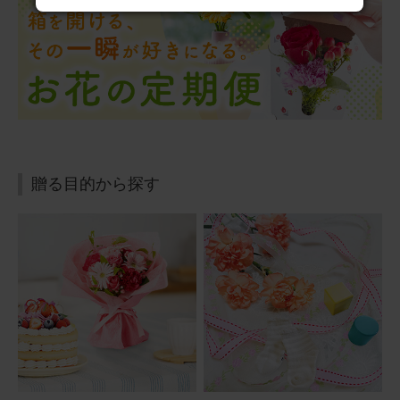
誕生日プレゼント
息子のお嫁さんにプレゼントしました。喜んでくれました
よ。赤も好きだし可愛いって言ってくれました。
アレンジメント(赤)XSサイズ Happy Birthday カード付き
2025/08/30
贈る目的から探す
ぷるん
30代
用途：
誕生日
バルーンが可愛い
母の誕生日プレゼントとして贈りました。 お花だけでなく
バルーンもついているので華やかで明るいと好評でした。
アレンジメント(黄)Sサイズ Happy Birthdayバルーン付き
2025/08/11