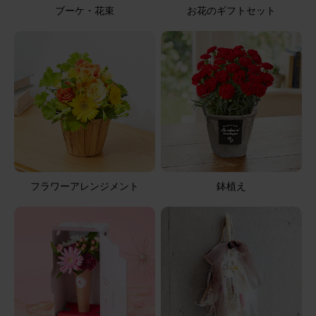
母の日に送った 大変、喜んでもらった
ブーケ・花束
お花のギフトセット
アレンジメント(黄)XSサイズ
2026/08/05
ブルーミーユーザーさん
60代
用途：
自宅用
届いてから2日目で白いガーベラとカーネーションが萎
れた
フラワーアレンジメント
鉢植え
箱を開けた時に花がペタンとしていて、写真とちがってい
たのでちょっとがっかりしました。特にガーベラがしなっ
となっていた。2日目でガーベラと白いカーネーションが
萎れた。お盆が来るのでお仏壇にお供えしたかったのです
が、残念です。宅配での購入に無理があるのかな？もう、
さらに表示
購入しません。
アレンジメント(白)XSサイズ