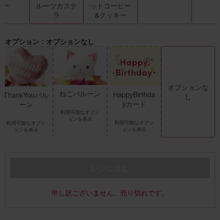
キー
ルーツカステ
ットコーヒー
ラ
&クッキー
オプション：オプションなし
オプションな
ねこバルーン
HappyBirthda
ThankYouバル
し
yカード
ーン
利用可能なオプシ
ョンを表示
利用可能なオプシ
利用可能なオプシ
ョンを表示
ョンを表示
レジに進む
申し訳ございません。売り切れです。