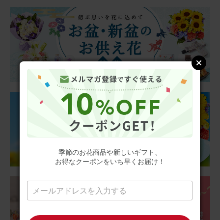
aipon211
40代
用途：
自宅用
期待通りでした
クリスマスからお正月にかけて長く楽しみたいと思い赤い
お花の鉢植えにしましたが、期待通りどちらのイベントに
も合い、1月4日現在も綺麗に咲いています。お花があるだ
けで華やかな雰囲気になるので毎年購入したいです。
アレンジメント(赤) Sサイズ
2025/12/26
季節のお花商品や新しいギフト、
ブルーミーユーザーさん
50代
お得なクーポンをいち早くお届け！
用途：
自宅用
華やか〜
カラフルでパッとお部屋が明るくなり 、自然な香りもして
気分上がります