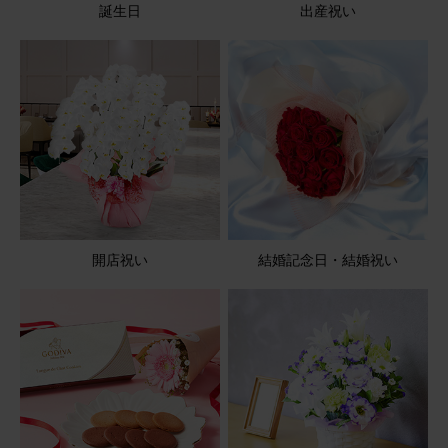
誕生日
出産祝い
ブルーミーユーザーさん
60代
用途：
その他
孫のバレエの発表会があり、プレゼントしました。 可愛い
と喜んでくれました。🌸🌸
アレンジメント(ピンク) Sサイズ Happy Birthday カード付
き
2026/04/07
開店祝い
結婚記念日・結婚祝い
やゆよ
60代
用途：
結婚祝い
とてもかわいいです
宅配ボックスに入っていましたが、元気な状態でした
アレンジメント(ピンク) Mサイズ