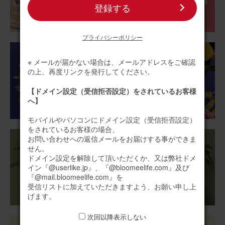
登録する
アレンジメント(カラフル) Sサイズ
プライバシーポリシー
2025/12/17
※ メールが届かない場合は、メールアドレスをご確認
いち
30代
の上、再度リンクを発行してください。
用途：
自宅用
【ドメイン設定（受信拒否設定）をされているお客様
へ】
可愛らしいサイズです
愛犬のお供えに購入しましたが、可愛らしくサイズも仏壇
モバイルやパソコンにドメイン設定（受信拒否設定）
横にちょうどよかったです。
をされているお客様の場合、
お問い合わせへの返信メールをお届けする事ができま
せん。
アレンジメント(黄)XSサイズ
ドメイン設定を解除して頂いただくか、又は弊社ドメ
イン『@userlike.jp』、『@bloomeelife.com』及び
『@mail.bloomeelife.com』を
受信リストに加えていただきますよう、お願い申し上
2025/10/31
げます。
ブルーミーユーザーさん
50代
次回以降表示しない
用途：
誕生日