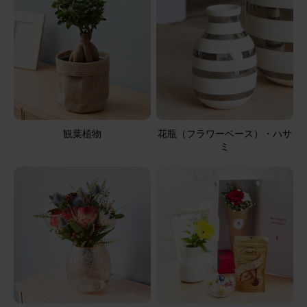
かったです。
アレンジメント(黄)Sサイズ Happy Birthdayバルーン付き
2025/08/21
ブルーミーユーザーさん
50代
用途：
自宅用
観葉植物
花瓶（フラワーベース）・ハサ
ミ
小さくてかわいいサイズです。
アレンジメント(ピンク)XSサイズ
2025/08/12
ブルーミーユーザーさん
60代
用途：
母の日
母の日