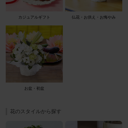
2026/01/18
カジュアルギフト
仏花・お供え・お悔やみ
ブルーミーユーザーさん
60代
用途：
自宅用
好きなカラー
写真で見るよりボリュームもあり満足です。
アレンジメント(黄色) Mサイズ
2025/12/07
にゃーこ
50代
お盆・初盆
用途：
誕生日
クリスマスも添えて素敵なアレンジ
花のスタイルから探す
お誕生日のプレゼントに、色指定でお願いしました。１２
月のお誕生日に、クリスマスカラーも添えていただき、季
節感のある素敵なアレンジ。お相手にも喜んでいただき良