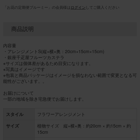
「お花の定期便ブルーミー」の会員様は
ログイン
してご購入ください
商品説明
内容量
・アレンジメントS(縦×横×奥：20cm×15cm×15cm)
・銀座千疋屋フルーツカステラ
※サイズは個体差があるため目安になります。
※写真はイメージです
※包装と商品パッケージはイメージを損なわない範囲で変更となる可
能性がございます。。
お届けについて
一部の地域を除き宅急便でお届けします。
スタイル
フラワーアレンジメント
サイズ
植物サイズ 縦×横×奥：約20cm × 約15cm × 約
15cm