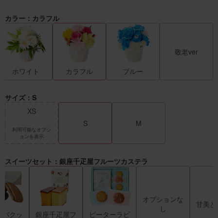
カラー：カラフル
敬老ver
ホワイト
カラフル
ブルー
サイズ：S
XS
S
M
利用可能なオプシ
ョンを表示
スイーツセット：銀座千疋屋フルーツカステラ
オプションな
甘美ど
し
ィバクッ
銀座千疋屋フ
ピーターラビ