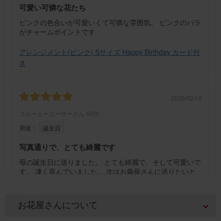
可愛い可憐な花たち
ピンクの色合いが可愛いくて可憐な雰囲気。 ピンクのバラ
がチャームポイントです
アレンジメント(ピンク) Sサイズ Happy Birthday カード付
き
2026/02/16
ブルーミーユーザーさん
50代
用途：
誕生日
写真通りで、とても綺麗です
母の誕生日に送りました。 とても綺麗で、そして可愛いで
す。 凄く喜んでいました。 次はお義母さんに送りたいと
思っています。
アレンジメント(黄色) Sサイズ Happy Birthday カード付き
お花屋さんについて