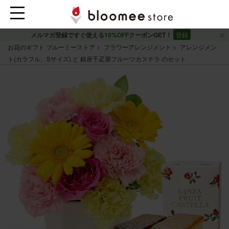
メルマガ登録ですぐ使える
10%OFF
クーポンGET！
登録
お花のギフト ブルーミーストア
フラワーアレンジメント
アレンジメン
ト(カラフル、Sサイズ) と 銀座千疋屋フルーツカステラ のセット