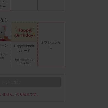
ーヒー
キー
ンなし
オプションな
ルーン
HappyBirthda
し
yカード
なオプシ
表示
利用可能なオプシ
ョンを表示
レジに進む
いません。売り切れです。