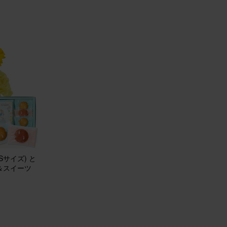
ミーユーザーさん
50代
自宅用
！
始に飾るお花をいつもの定期便にプラスして購入しました。 温度差のな
ていますが、とても長持ち！ サイズ感も良かったです。 玄関に行くた
す♪
ジメント(ピンク) Sサイズ
20
1
40代
サイズ) と
自宅用
＆スイーツ
りでした
マスからお正月にかけて長く楽しみたいと思い赤いお花の鉢植えにしま
待通りどちらのイベントにも合い、1月4日現在も綺麗に咲いています。
けで華やかな雰囲気になるので毎年購入したいです。