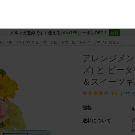
メルマガ登録ですぐ使える
10%OFF
クーポンGET！
登録
カラフル、Sサイズ) と ピーターラビットコーヒー＆スイーツギフト のセット
アレンジメン
ズ) と ピ
＆スイーツギ
4.5
（17件
価格
4
送料について
※
離