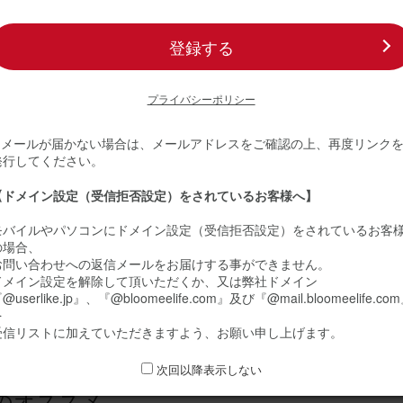
メント(ピンク) Sサイズ Happy Birthday カード付き
登録する
20
プライバシーポリシー
ミーユーザーさん
50代
※ メールが届かない場合は、メールアドレスをご確認の上、再度リンク
誕生日
発行してください。
りで、とても綺麗です
【ドメイン設定（受信拒否設定）をされているお客様へ】
生日に送りました。 とても綺麗で、そして可愛いです。 凄く喜んでい
義母さんに送りたいと思っています。
モバイルやパソコンにドメイン設定（受信拒否設定）をされているお客
の場合、
メント(黄色) Sサイズ Happy Birthday カード付き
お問い合わせへの返信メールをお届けする事ができません。
ドメイン設定を解除して頂いただくか、又は弊社ドメイン
@userlike.jp』、『@bloomeelife.com』及び『@mail.bloomeelife.co
を
20
受信リストに加えていただきますよう、お願い申し上げます。
ミーユーザーさん
30代
次回以降表示しない
誕生日
のオススメ