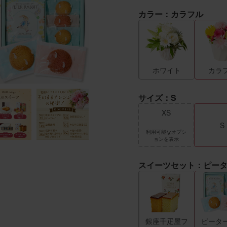
カラー：カラフル
ロー
ピンク
レッド
ホワイト
カラ
サイズ：S
XS
S
利用可能なオプシ
ョンを表示
スイーツセット：ピータ
疋屋ク
八天堂プリン
ゴディバクッ
銀座千疋屋フ
ピータ
キー