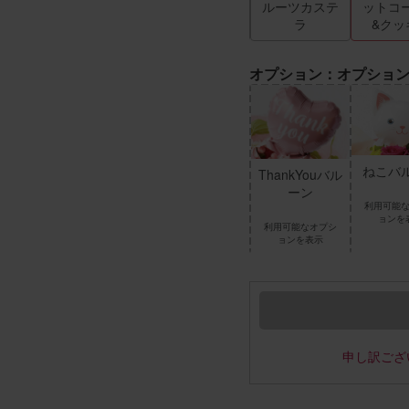
キー
ルーツカステ
ットコ
ラ
&クッ
オプション：オプショ
HappyBirthda
ねこバ
ThankYouバル
yバルーン
ーン
利用可能
利用可能なオプシ
ョンを
利用可能なオプシ
ョンを表示
ョンを表示
申し訳ござ