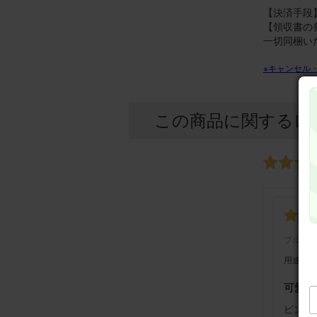
【決済手段】
【領収書の
一切同梱い
※キャンセル
この商品に関するレ
ブルー
用途：
可愛い
ピンク