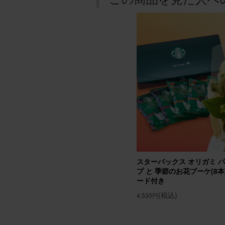
誕生日
母の誕
ルが高
アレン
chomo
用途：
誕生日
友人母
スターバックス オリガミ 
んで貰
プ と 季節のお花ブーケ(8本) Gi
ード付き
アレンジ
(税込)
4,530円