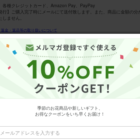
各種クレジットカード、Amazon Pay、PayPay
発行】ご購入完了時にメールにて送付致します。また、商品に金額の分
たしません。
・返金・返品等の取り扱いについて
ビュー
4.5
（17件のレビュー）
20
ミーユーザーさん
50代
季節のお花商品や新しいギフト、
お得なクーポンをいち早くお届け！
誕生日
可憐な花たち
の色合いが可愛いくて可憐な雰囲気。 ピンクのバラがチャームポイント