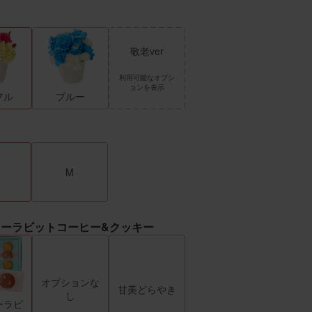
敬老ver
利用可能なオプシ
ョンを表示
フル
ブルー
M
ーラビットコーヒー&クッキー
オプションな
甘美どらやき
し
ーラビ