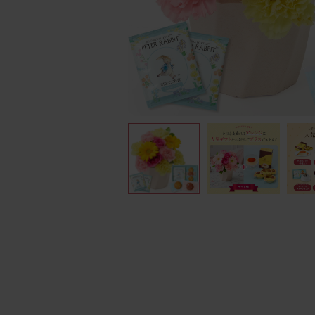
イエ
フィナンシェ
銀座千
ッ