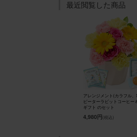
最近閲覧した商品
ブルー
用途：
素敵な
年末年
に置い
ていま
アレン
aipon21
アレンジメント(カラフル、S
用途：
ピーターラビットコーヒー
ギフト のセット
期待通
4,980円
(税込)
クリス
が、期
あるだ