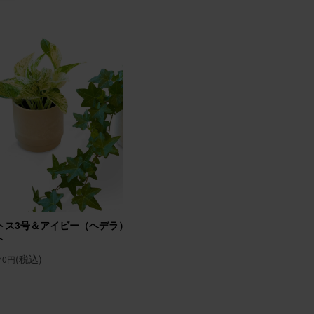
ハード
26/02/02
たと喜
トス3号＆アイビー（ヘデラ）3号 2個セ
そのまま飾れるブーケ(ひ
ト
と ゴディバクッキーアソ
ト
(税込)
870円
(税込)
7,530円
26/01/17