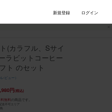
新規登録
ログイン
ト(カラフル、Sサイ
ーターラビットコーヒー
フト のセット
のレビュー）
,980円
(税込)
送料無料
の商品です。
配送不可エリア
島