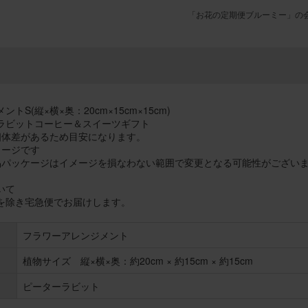
「お花の定期便ブルーミー」の
トS(縦×横×奥：20cm×15cm×15cm)
ラビットコーヒー＆スイーツギフト
個体差があるため目安になります。
メージです
品パッケージはイメージを損なわない範囲で変更となる可能性がござい
いて
を除き宅急便でお届けします。
フラワーアレンジメント
植物サイズ 縦×横×奥：約20cm × 約15cm × 約15cm
ピーターラビット