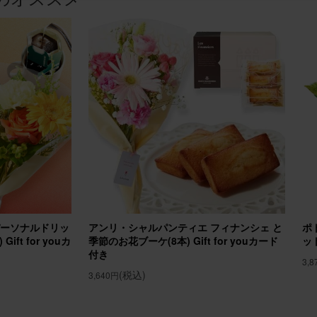
プレゼントに
生日プレゼントに送りました。 花は好きだけれど、自分で買うのは中々
いので嬉しいと喜んでもらえました。
ジメント(ピンク) Sサイズ
20
30代
誕生日
プレゼントに贈りました
の誕生日プレゼントに贈らせていただきました。 お部屋が華やかになっ
パーソナルドリッ
アンリ・シャルパンティエ フィナンシェ と
ポ
えました！
ft for youカ
季節のお花ブーケ(8本) Gift for youカード
ッ
付き
メント(ピンク)Sサイズ Happy Birthdayバルーン付き
3,
(税込)
3,640円
20