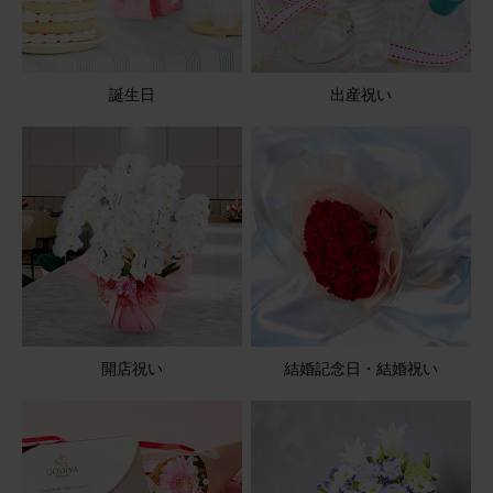
アレンジメント(黄)Sサイズ Happy Birthdayバルーン付き
2025/08/11
誕生日
出産祝い
ブルーミーユーザーさん
60代
用途：
その他
孫のバレエの発表会があり、プレゼントしました。 可愛い
と喜んでくれました。🌸🌸
アレンジメント(ピンク) Sサイズ Happy Birthday カード付
き
2026/04/07
開店祝い
結婚記念日・結婚祝い
やゆよ
60代
用途：
結婚祝い
とてもかわいいです
宅配ボックスに入っていましたが、元気な状態でした