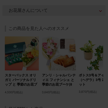
アレンジメント(黄色) Sサイズ Happy Birthday カード付き
お花屋さんについて
2026/02/15
この商品を見た人へのオススメ
ブルーミーユーザーさん
30代
用途：
誕生日
誕生日プレゼントに
母の誕生日プレゼントに送りました。 花は好きだけれど、
自分で買うのは中々ハードルが高いので嬉しいと喜んでも
らえました。
スターバックス オリ
アンリ・シャルパンテ
ポトス3号＆アイビ
アレンジメント(ピンク) Sサイズ
ガミ パーソナルドリ
ィエ フィナンシェ と
（ヘデラ）3号 2個
ップ と 季節のお花ブ
季節のお花ブーケ(8
ット
ーケ(8本) Gift for
本) Gift for youカー
3,870円
(税込)
4,530円
(税込)
3,640円
(税込)
2026/02/02
youカード付き
ド付き
chomo
30代
用途：
誕生日