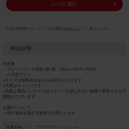
レジに進む
「お花の定期便ブルーミー」の会員様は
ログイン
してご購入ください
商品説明
内容量
・アレンジメントS(縦×横×奥：20cm×15cm×15cm)
・八天堂プリン
※サイズは個体差があるため目安になります。
※写真はイメージです
※包装と商品パッケージはイメージを損なわない範囲で変更となる可
能性がございます。。
お届けについて
一部の地域を除き宅急便でお届けします。
スタイル
フラワーアレンジメント