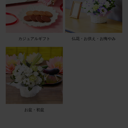
アレンジメント(ピンク) Mサイズ
2026/01/18
カジュアルギフト
仏花・お供え・お悔やみ
ブルーミーユーザーさん
60代
用途：
自宅用
好きなカラー
写真で見るよりボリュームもあり満足です。
アレンジメント(黄色) Mサイズ
2025/12/07
にゃーこ
50代
お盆・初盆
用途：
誕生日