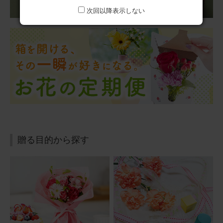
2025/10/31
次回以降表示しない
ブルーミーユーザーさん
50代
用途：
誕生日
誕生日プレゼント
息子のお嫁さんにプレゼントしました。喜んでくれました
よ。赤も好きだし可愛いって言ってくれました。
アレンジメント(赤)XSサイズ Happy Birthday カード付き
2025/08/30
贈る目的から探す
ぷるん
30代
用途：
誕生日
バルーンが可愛い
母の誕生日プレゼントとして贈りました。 お花だけでなく
バルーンもついているので華やかで明るいと好評でした。