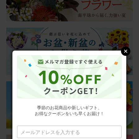
2026/01/04
aipon211
40代
用途：
自宅用
期待通りでした
クリスマスからお正月にかけて長く楽しみたいと思い赤い
お花の鉢植えにしましたが、期待通りどちらのイベントに
も合い、1月4日現在も綺麗に咲いています。お花があるだ
けで華やかな雰囲気になるので毎年購入したいです。
アレンジメント(赤) Sサイズ
季節のお花商品や新しいギフト、
お得なクーポンをいち早くお届け！
2025/12/26
ブルーミーユーザーさん
50代
用途：
自宅用