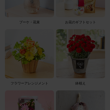
用途：
母の日
母の日
母の日に送った 大変、喜んでもらった
ブーケ・花束
お花のギフトセット
アレンジメント(黄)XSサイズ
2026/08/05
ブルーミーユーザーさん
60代
用途：
自宅用
届いてから2日目で白いガーベラとカーネーションが萎
れた
フラワーアレンジメント
鉢植え
箱を開けた時に花がペタンとしていて、写真とちがってい
たのでちょっとがっかりしました。特にガーベラがしなっ
となっていた。2日目でガーベラと白いカーネーションが
萎れた。お盆が来るのでお仏壇にお供えしたかったのです
が、残念です。宅配での購入に無理があるのかな？もう、
さらに表示
購入しません。