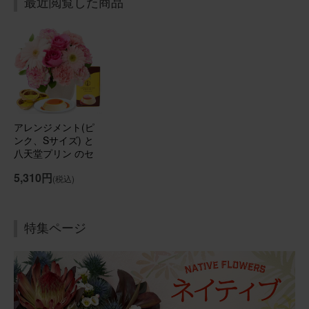
最近閲覧した商品
誕生日プレゼントに贈りました
友人母の誕生日プレゼントに贈らせていただきました。 お
部屋が華やかになったと喜んで貰えました！
アレンジメント(ピンク)Sサイズ Happy Birthdayバルーン
付き
アレンジメント(ピ
ンク、Sサイズ) と
2026/01/17
八天堂プリン のセ
ット
ブルーミーユーザーさん
50代
5,310円
(税込)
用途：
自宅用
素敵な！
特集ページ
年末年始に飾るお花をいつもの定期便にプラスして購入し
ました。 温度差のない玄関に置いていますが、とても長持
ち！ サイズ感も良かったです。 玄関に行くたびに眺めて
います♪
アレンジメント(ピンク) Sサイズ