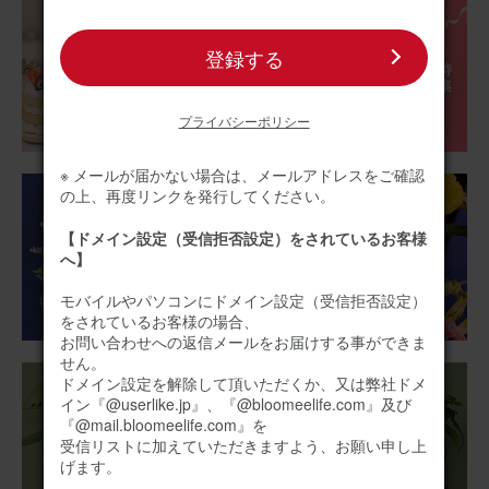
華やか〜
カラフルでパッとお部屋が明るくなり 、自然な香りもして
登録する
気分上がります
アレンジメント(カラフル) Sサイズ
プライバシーポリシー
※ メールが届かない場合は、メールアドレスをご確認
の上、再度リンクを発行してください。
2025/12/17
いち
30代
【ドメイン設定（受信拒否設定）をされているお客様
へ】
用途：
自宅用
モバイルやパソコンにドメイン設定（受信拒否設定）
可愛らしいサイズです
をされているお客様の場合、
愛犬のお供えに購入しましたが、可愛らしくサイズも仏壇
お問い合わせへの返信メールをお届けする事ができま
横にちょうどよかったです。
せん。
ドメイン設定を解除して頂いただくか、又は弊社ドメ
イン『@userlike.jp』、『@bloomeelife.com』及び
アレンジメント(黄)XSサイズ
『@mail.bloomeelife.com』を
受信リストに加えていただきますよう、お願い申し上
げます。