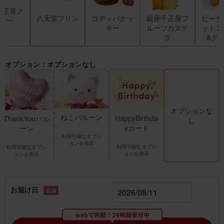
千疋屋ク
八天堂プリン
ゴディバクッ
銀座千疋屋フ
ピータ
キー
キー
ルーツカステ
ットコ
ラ
&ク
オプション：オプションなし
オプションな
ねこバルーン
HappyBirthda
ThankYouバル
し
yカード
ーン
利用可能なオプシ
ョンを表示
利用可能なオプシ
利用可能なオプシ
ョンを表示
ョンを表示
お届け日
必須