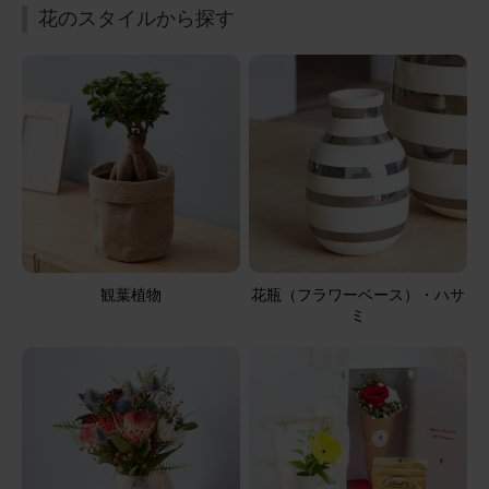
クリスマスも添えて素敵なアレンジ
花のスタイルから探す
お誕生日のプレゼントに、色指定でお願いしました。１２
月のお誕生日に、クリスマスカラーも添えていただき、季
節感のある素敵なアレンジ。お相手にも喜んでいただき良
かったです。
アレンジメント(黄)Sサイズ Happy Birthdayバルーン付き
2025/08/21
ブルーミーユーザーさん
50代
用途：
自宅用
観葉植物
花瓶（フラワーベース）・ハサ
ミ
小さくてかわいいサイズです。
アレンジメント(ピンク)XSサイズ
2025/08/12
ブルーミーユーザーさん
60代