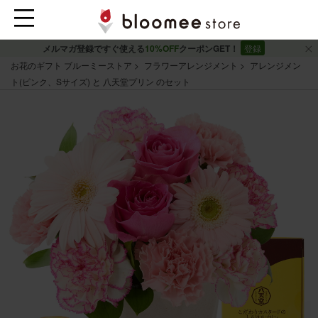
メルマガ登録ですぐ使える
10%OFF
クーポンGET！
登録
お花のギフト ブルーミーストア
フラワーアレンジメント
アレンジメン
ト(ピンク、Sサイズ) と 八天堂プリン のセット