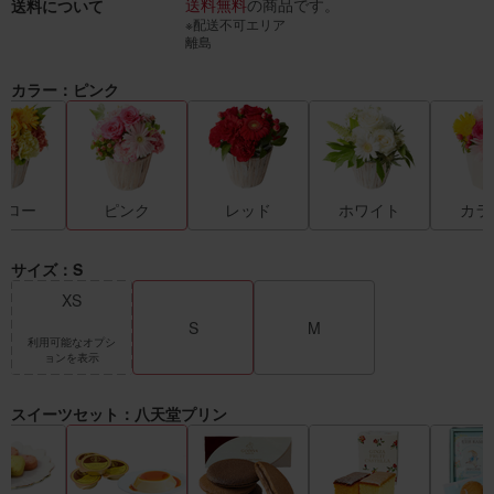
送料無料
の商品です。
送料について
※配送不可エリア
離島
カラー：ピンク
エロー
ピンク
レッド
ホワイト
カラ
サイズ：S
XS
S
M
利用可能なオプシ
ョンを表示
スイーツセット：八天堂プリン