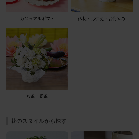
ビタミンカラーで亡き父に
父の日に、昨年の12月に亡くなった父の写真の前に飾りま
カジュアルギフト
仏花・お供え・お悔やみ
した🌻 飾った私まで元気になるような黄色の花たち。 父
は、お花が好きでしたので、きっと喜んでいると思いま
す。 ステキなお花をありがとうございました。
そのまま飾れるブーケ(黄色、Sサイズ)
2026/06/22
ブルーミーユーザーさん
60代
用途：
父の日
お盆・初盆
良かったです
とてもキレイで良かったと喜んでいました。
花のスタイルから探す
そのまま飾れるブーケ ひまわり Sサイズ 八天堂プリンセ
ット