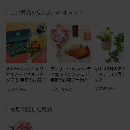
ブルーミーユーザーさん
50代
この商品を見た人へのオススメ
用途：
誕生日
誕生日
ひまわり夏らしく喜んでもらえました
そのまま飾れるブーケ(ひまわり、Sサイズ) と 銀座千疋屋
フルーツカステラ のセット
スターバックス オリ
アンリ・シャルパンテ
ポトス3号＆アイビ
ガミ パーソナルドリ
ィエ フィナンシェ と
（ヘデラ）3号 2個
2026/07/20
ップ と 季節のお花ブ
季節のお花ブーケ(8
ット
ブルーミーユーザーさん
50代
ーケ(8本) Gift for
本) Gift for youカー
3,870円
(税込)
4,530円
(税込)
3,640円
(税込)
youカード付き
ド付き
用途：
誕生日
母の誕生日に
最近閲覧した商品
実母の89歳の誕生日に贈りました。 未だ未だ元気で、綺麗
な物が好きなので、ピンクと迷いましたがこちらのカラフ
ルを選びました。 恐らくどちらの色を選んでも素敵で、気
に入ってくれたかと思います。 食卓の真ん中に飾っている