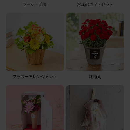
ブーケ・花束
お花のギフトセット
父の日に相応しいひまわりの花束でお部屋が明るくなりま
した。 父は既に他界しておりますがきっと喜んでいると思
います。
そのまま飾れるブーケ(ひまわり) Sサイズ
2026/06/21
ブルーミーユーザーさん
50代
用途：
父の日
喜ばれました！
フラワーアレンジメント
鉢植え
父の日に主人のお父さんに贈りました。梅雨のうっのジメ
ジメした時期に元気印のひまわりはお部屋にを明るくして
くれて、フェナンシェとともに 喜んでもらえたのて、良か
ったです。
そのまま飾れるブーケ ひまわり Sサイズ HENRIフィナン
シェセット