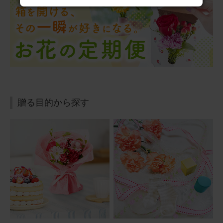
ブルーミーユーザーさん
30代
用途：
その他
そのまま飾れるブーケ(ひまわり) Sサイズ
夏のお供えにお送りしました。 見るだけで元気が出ると、
とても喜んでいただけました。
そのまま飾れるブーケ(ひまわり) Sサイズ
贈る目的から探す
2026/06/27
ブルーミーユーザーさん
50代
用途：
父の日
恒例になりました
昨年度も父の日に贈らせていただき、花の好きな父にちょ
うどよい色見でお気に入りです。掲載はできませんが、父
からも花と一緒の写真が送られて、喜んでいるようでし
た。