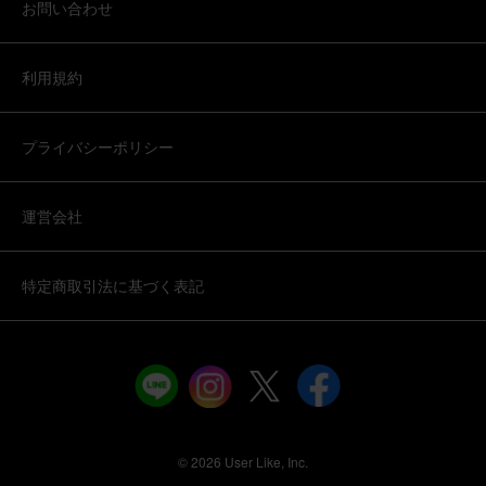
お問い合わせ
そのまま飾れるブーケ(黄色、Mサイズ) Happy Birthdayバ
ルーン付き
利用規約
2026/05/28
プライバシーポリシー
えみかん
40代
用途：
誕生日
運営会社
「品質保証」とこの時期の「ひまわり」は唯一無二！
今回初めて利用させていただきましたが、大満足でした！
これまで、色々な会社にフラワーギフトをお願いしていま
特定商取引法に基づく表記
したが、その中で１番良かったと感じています。 まず、品
質保証を前面に出している会社はそう多くないと思いま
す。到着指定日に、メールで保証案内が届き、素敵なサー
さらに表示
ビス、配慮に驚きました。ありがたかったです。 次に、遠
方に住む、５月末が誕生日の友人が好きなお花「ひまわ
そのまま飾れるブーケ ひまわり Sサイズ 千疋屋クッキー
り」を贈りたく、毎年ネットで探します。しかし、時期的
セット
に父の日セットがほとんどで6月以降の期間限定配送が多
いため、なかなか希望のひまわりギフトを贈れずにいまし
た。今回は５月にも贈れて、さらに千疋屋さんのクッキー
©︎ 2026 User Like, Inc.
までついて嬉しいプレゼントを贈ることができ感謝です。