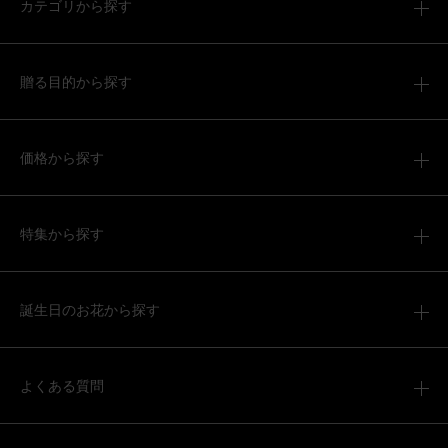
カテゴリから探す
2026/06/02
ブルーミーユーザーさん
40代
贈る目的から探す
用途：
父の日
父の日
価格から探す
実家におくりました。最初姪っ子に？と言われましたが父
の日と伝えたところとても喜んでしました
そのまま飾れるブーケ(黄色、Sサイズ) ねこバルーン付き
特集から探す
2026/05/29
誕生日のお花から探す
ブルーミーユーザーさん
60代
用途：
誕生日
よくある質問
喜んで貰えた！
毎年色を変えたりして送っていて、定番になってます。