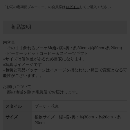
「お花の定期便ブルーミー」の会員様は
ログイン
してご購入ください
商品説明
内容量
・そのまま飾れるブーケM(縦×横×奥：約30cm×約20cm×約20cm)
・ピーターラビットコーヒー＆スイーツギフト
※サイズは個体差があるため目安になります。
※写真はイメージです
※包装と商品パッケージはイメージを損なわない範囲で変更となる可
能性がございます。。
お届けについて
一部の地域を除き宅急便でお届けします。
スタイル
ブーケ・花束
サイズ
植物サイズ 縦×横×奥：約30cm × 約20cm × 約
20cm