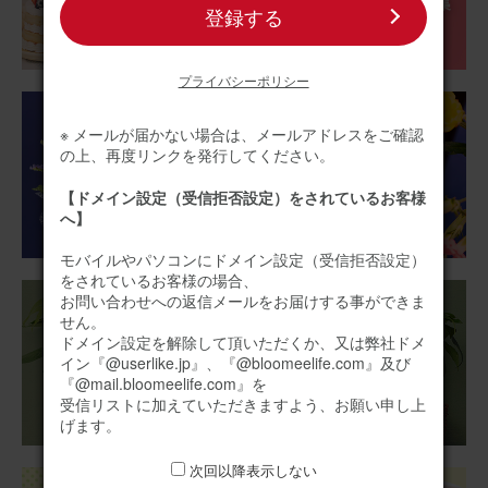
登録する
そのまま飾れるブーケ(ひまわり、Sサイズ) と ピーターラ
ビットコーヒー＆スイーツギフト のセット
プライバシーポリシー
※ メールが届かない場合は、メールアドレスをご確認
2026/07/05
の上、再度リンクを発行してください。
すげさん
60代
【ドメイン設定（受信拒否設定）をされているお客様
用途：
自宅用
へ】
ひまわり🌻
モバイルやパソコンにドメイン設定（受信拒否設定）
をされているお客様の場合、
ミニブーケですが部屋がパッと明るくなります。このひま
お問い合わせへの返信メールをお届けする事ができま
わりから元気もらってます！
せん。
ドメイン設定を解除して頂いただくか、又は弊社ドメ
イン『@userlike.jp』、『@bloomeelife.com』及び
そのまま飾れるブーケ ひまわり Sサイズ HENRIフィナン
『@mail.bloomeelife.com』を
シェセット
受信リストに加えていただきますよう、お願い申し上
げます。
2026/07/01
次回以降表示しない