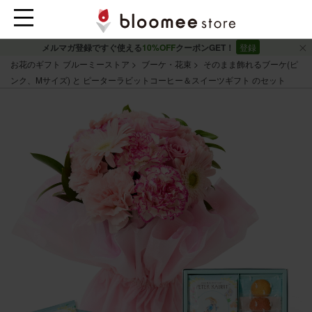
メルマガ登録ですぐ使える
10%OFF
クーポンGET！
登録
お花のギフト ブルーミーストア
ブーケ・花束
そのまま飾れるブーケ(ピ
ンク、Mサイズ) と ピーターラビットコーヒー＆スイーツギフト のセット