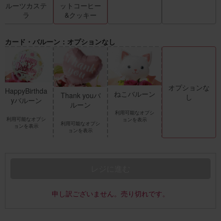
ルーツカステ
ットコーヒー
ラ
&クッキー
カード・バルーン：オプションなし
オプションな
HappyBirthda
ねこバルーン
Thank youバ
し
yバルーン
ルーン
利用可能なオプシ
利用可能なオプシ
ョンを表示
利用可能なオプシ
ョンを表示
ョンを表示
レジに進む
申し訳ございません。売り切れです。