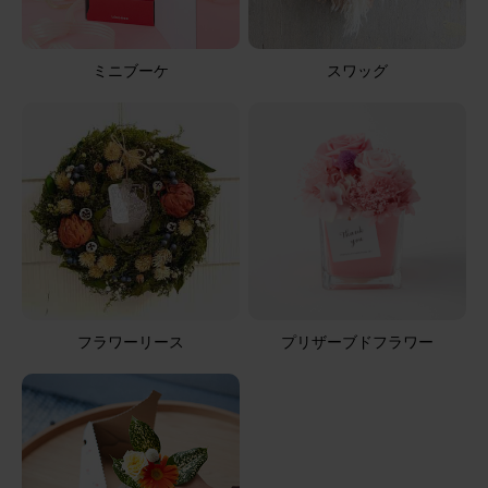
2026/06/13
ミニブーケ
スワッグ
ユキブウルーメン
50代
用途：
その他
いつもありがとうございます。
今回も素敵なお花をありがとうございます。先方も大喜び
でした。ブルーミーさんのお花はとても新鮮で長持ちす
る、と好評です。
そのまま飾れるブーケ(ひまわり) Sサイズ
フラワーリース
プリザーブドフラワー
2026/06/13
ブルーミーユーザーさん
40代
用途：
母の日
義母に