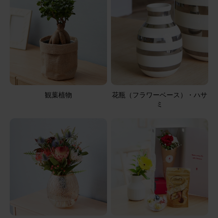
2026/06/22
ブルーミーユーザーさん
30代
用途：
父の日
元気が出るひまわり
遠方の父に送ったので実際の物を私は見てない。 送られて
写真を見たけど、彩りも良くてすごく可愛かった！父も元
観葉植物
花瓶（フラワーベース）・ハサ
気が出ると。 また機会があればお願いしようかな
ミ
そのまま飾れるブーケ(ひまわり) Sサイズ
2026/06/22
ブルーミーユーザーさん
60代
用途：
父の日
父の日のお花