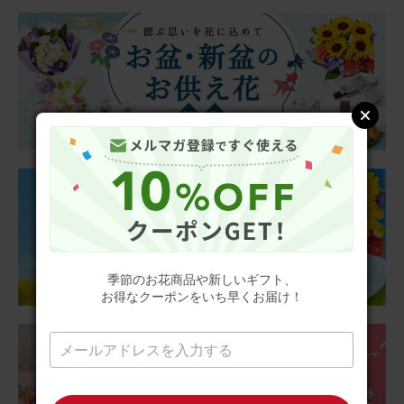
2026/07/10
せなｑ
60代
用途：
誕生日
誕生日
喜んでくれてます
そのまま飾れるブーケ(カラフル、XSサイズ)
2026/07/09
季節のお花商品や新しいギフト、
お得なクーポンをいち早くお届け！
アビー
60代
用途：
自宅用
素敵
やっぱりこの季節には、向日葵があいますね。 夏🎐が来
た〜て感じます。