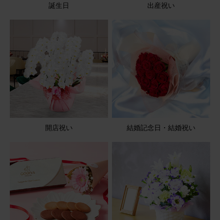
誕生日
出産祝い
そのまま飾れるブーケ(白色、Sサイズ)
2026/06/22
ブルーミーユーザーさん
60代
用途：
父の日
喜ばれました
優しく見守られるような思いがしたとの感想をもらいまし
た。 お花も上を向いていましたし、明るい色合いが良かっ
開店祝い
結婚記念日・結婚祝い
たと思います。
そのまま飾れるブーケ(ひまわり) Sサイズ
2026/06/22
つきちゃん
60代
用途：
父の日