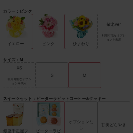
カラー：ピンク
敬老ver
利用可能なオプシ
ョンを表示
イエロー
ピンク
ひまわり
サイズ：M
XS
S
M
利用可能なオプシ
ョンを表示
スイーツセット：ピーターラビットコーヒー&クッキー
オプションな
甘美どらやき
し
銀座千疋屋フ
ピーターラビ