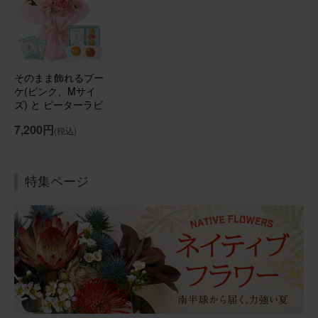
ようで、大変喜んでくれました。 有難うございました🙇
さらに表示
そのまま飾れるブーケ(カラフル、Sサイズ) Happy
Birthdayバルーン付き
そのまま飾れるブー
ケ(ピンク、Mサイ
ズ) と ピーターラビ
2026/07/16
ットコーヒー＆スイ
7,200円
(税込)
ーツギフト のセッ
ブルーミーユーザーさん
50代
ト
用途：
誕生日
とても大きなヒマワリでした
特集ページ
贈り先から、心が華やかになるようなヒマワリのアレンジ
メントが届いたと連絡がありました。気温が高い日だった
ので心配していましたが、とても元気な状態で届いたよう
です。後からカステラに気づき、２度喜んでいただけたよ
うです！
さらに表示
そのまま飾れるブーケ(ひまわり、Sサイズ) と 銀座千疋屋
フルーツカステラ のセット