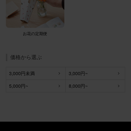
ビタミンカラーでよろこんでくれました
そのまま飾れるブーケ(カラフル、Sサイズ)
お花の定期便
2026/06/04
ブルーミーユーザーさん
40代
用途：
誕生日
価格から選ぶ
ちょうど良い贈り物
3,000円未満
3,000円~
母の誕生日プレゼントとして利用しました。「かわいいお
花が届いたよ〜」と母の喜ぶ声を聞くことができました。
5,000円~
8,000円~
贈った本人としては、お花とお菓子がセットになっている
のは選びやすく、贈りやすく、「ちょうど良かった」で
す。また利用させていただきたいです！
さらに表示
そのまま飾れるブーケ(カラフル、Sサイズ) と 八天堂プリ
ン のセット