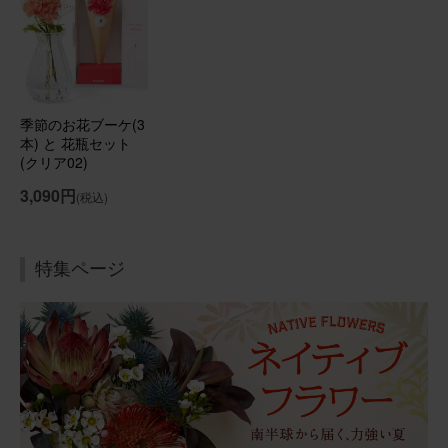
2026/06/02
佐知子
60代
用途：
誕生日
写真よりも豪華素敵なブーケ
季節のお花ブーケ(3
大好きなピンク系のカーネーション・バラ・ガーベラで凄
本) と 花瓶セット
く癒されテンション上がります！ 自分の誕生日のご褒美と
(クリア02)
して購入しましたが、良かったです。花も生き生きしてて
3,090円
状態が良いです。
(税込)
季節のお花ブーケ(8本) と 花瓶セット(ウェーブグラス)
特集ページ
2026/05/26
ブルーミーユーザーさん
40代
用途：
自宅用
自分の誕生日に
ポイントの有効期限と誕生日が近かったので、自分の誕生