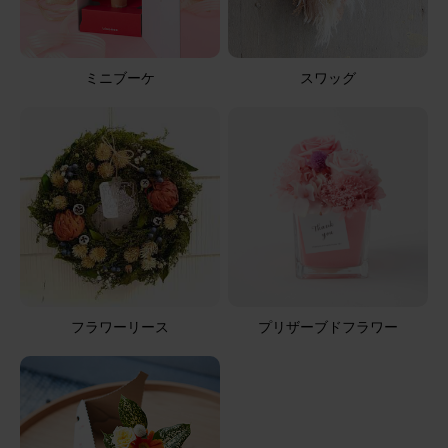
癒やし
癒やされ心身元気になれますようにと
ミニブーケ
スワッグ
季節のお花ブーケ(8本) と 花瓶セット(ウェーブグラス)
2025/08/11
花ラブ
60代
用途：
誕生日
素敵なプレゼント
お誕生日に友人から届きました。とても可愛く嬉しかった
です。
フラワーリース
プリザーブドフラワー
季節のお花ブーケ(8本) と 花瓶セット(ウェーブグラス)
2025/08/06