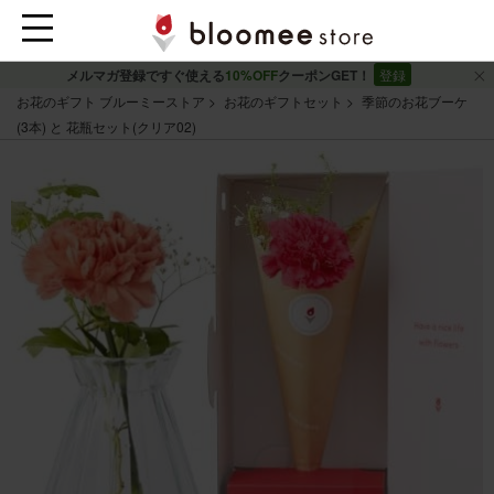
メルマガ登録ですぐ使える
10%OFF
クーポンGET！
登録
お花のギフト ブルーミーストア
お花のギフトセット
季節のお花ブーケ
(3本) と 花瓶セット(クリア02)