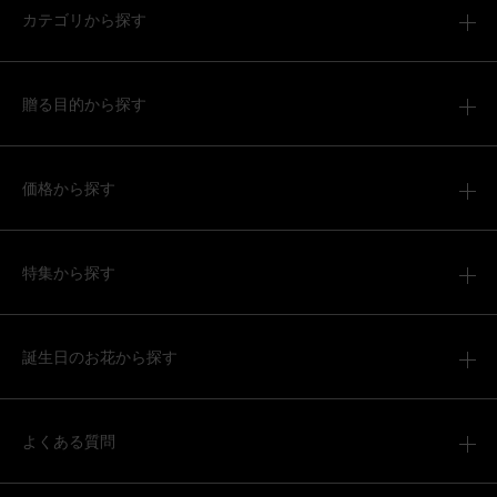
カテゴリから探す
季節のお花ブーケ(8本) と 花瓶セット(ウェーブグラス)
贈る目的から探す
2025/08/06
kaeru
50代
価格から探す
用途：
自宅用
花瓶付きでお得感あり
花の組み合わせが爽やかな色合いで、なかなかに好い感じ
特集から探す
でした。 使いやすそうな大きさの花瓶が付いていて、お得
に感じました。 栄養剤も３パック付いていてよかったで
す。 届いて生けたばかりなので、あとはお花の持ちがよい
のを期待して☆５にしました。
誕生日のお花から探す
さらに表示
季節のお花ブーケ(8本) と 花瓶セット(ウェーブグラス)
よくある質問
2025/08/06