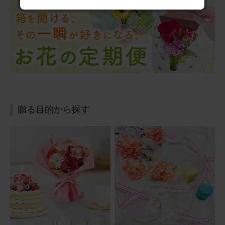
季節のお花ブーケ(8本) と 花瓶セット(ウェーブグラス)
Happy Birthday カード付き
2026/01/26
ronron
60代
用途：
その他
お友達へプレゼント🎶
贈る目的から探す
いつもありがとうございます。 お友達にプチプレゼントと
して届けていただきました。気軽にお願いできて、本当に
助かっております。 喜んでいただけました。 これからも
どうか宜しくお願いいたします。
季節のお花ブーケ(8本) と 花瓶セット(ウェーブグラス)
2026/01/10
ロゼロコ
60代