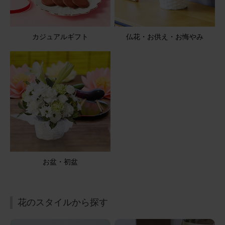
さらに表示
(定期便も利用したことがありますが、気温の低い時期の方
が長く楽しめますね)
季節のお花ブーケ(8本) と 花瓶セット(ウェーブグラス)
Happy Birthday カード付き
カジュアルギフト
仏花・お供え・お悔やみ
2025/11/13
LeeS
40代
用途：
自宅用
長持ちしそう
茎の太い、新鮮なお花が届きました。ありがとうございま
した。花瓶も飾りやすい形をしており、今回のお花にピッ
タリです。
お盆・初盆
季節のお花ブーケ(8本) と 花瓶セット(ウェーブグラス)
花のスタイルから探す
2025/11/12