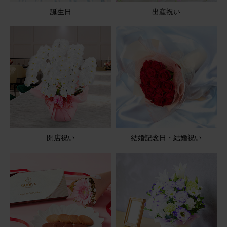
誕生日
出産祝い
用途：
お悔やみ
お月様に引越ししたモコさんへ
お友達の愛兎🐇ならモコさんが お月様にお引越ししまし
た。 哀悼の思いを込めて送らせていただきました。
季節のお花ブーケ(3本) と 花瓶セット(ブルー 丸型)
2025/12/14
ブルーミーユーザーさん
30代
開店祝い
結婚記念日・結婚祝い
用途：
誕生日
花瓶に刺して2週間以上経過しても綺麗です！
遠方に住む祖母へプレゼントしました。 花瓶に刺してから
２週間経過した状態の物を確認しましたが、お花がまだま
だ綺麗！！！ 比較的寒い廊下に飾っているからかもしれま
せんが、長い間楽しめます。 花瓶はシンプルなのでどんな
お花に合いますし、プレゼントにとってもおすすめです！