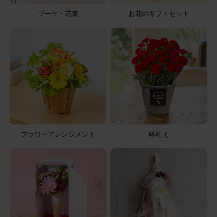
季節のお花ブーケ(8本) と 花瓶セット(ウェーブグラス)
ブーケ・花束
お花のギフトセット
Happy Birthday カード付き
2025/10/08
くう
50代
用途：
自宅用
素敵です♥
花にボリュームがあり見映えします。 花瓶も丁度良い大き
さで飾りやすいです。
フラワーアレンジメント
鉢植え
季節のお花ブーケ(8本) と 花瓶セット(ウェーブグラス)
2025/09/28
ブルーミーユーザーさん
60代
用途：
その他