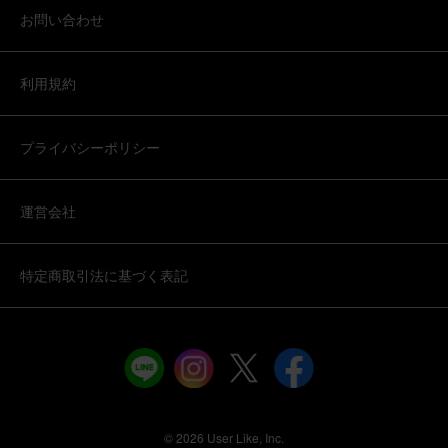
お問い合わせ
ブルーミーユーザーさん
60代
用途：
自宅用
利用規約
花瓶とお花
花瓶付きでお得だったので購入。 花瓶はいろいろな大きさ
が必要なので、良かったです。
プライバシーポリシー
季節のお花ブーケ(8本) と 花瓶セット(ウェーブグラス)
運営会社
2025/08/06
特定商取引法に基づく表記
ブルーミーユーザーさん
50代
用途：
自宅用
花瓶
活けやすそうな花瓶ですし、ポイントがあったので購入し
ました。花も華やかで気に入りました。
©︎ 2026 User Like, Inc.
季節のお花ブーケ(8本) と 花瓶セット(ウェーブグラス)