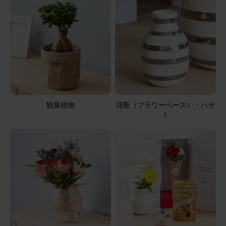
ブルーミーユーザーさん
50代
用途：
自宅用
自分用です
いつもは母宛にリッチプランを送っているので、今回はポ
イントを少し利用して、自分にプレゼント。 可愛いいで
す。
季節のお花ブーケ(8本) と 花瓶セット(ウェーブグラス)
観葉植物
花瓶（フラワーベース）・ハサ
ミ
2025/10/21
亜希
40代
用途：
誕生日
花瓶とブーケ
毎週届くブーケにちょうど良い大きさの花瓶で嬉しいで
す。