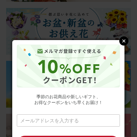
日用に買ってみました。 お花はいつも通り可愛く新鮮で大
満足です！ 花瓶もレギュラープランにぴったりそうなサイ
ズで、形も使いやすく、重宝しそうです。
季節のお花ブーケ(8本) と 花瓶セット(ウェーブグラス)
2026/05/07
ロゼ
50代
用途：
自宅用
花瓶もお花も気に入りました
花瓶は水がたくさん入るので、安心ですし、カラーがきれ
季節のお花商品や新しいギフト、
いで生けやすいです。 お花も素敵で花瓶に合うものでし
お得なクーポンをいち早くお届け！
た！
季節のお花ブーケ(3本) と 花瓶セット(ブラック ひし形)
2026/04/28