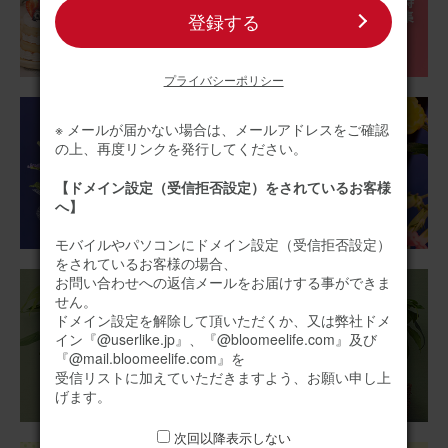
登録する
ブルーミーユーザーさん
60代
用途：
自宅用
プライバシーポリシー
良かったです
※ メールが届かない場合は、メールアドレスをご確認
花瓶もお花も可愛かったです
の上、再度リンクを発行してください。
季節のお花ブーケ(8本) と 花瓶セット(ウェーブグラス)
【ドメイン設定（受信拒否設定）をされているお客様
へ】
2026/01/29
モバイルやパソコンにドメイン設定（受信拒否設定）
をされているお客様の場合、
ブルーミーユーザーさん
40代
お問い合わせへの返信メールをお届けする事ができま
せん。
用途：
誕生日
ドメイン設定を解除して頂いただくか、又は弊社ドメ
イン『@userlike.jp』、『@bloomeelife.com』及び
誕生日祝い
『@mail.bloomeelife.com』を
定期便で隔週利用していますが、北海道は冬場は配送がお
受信リストに加えていただきますよう、お願い申し上
休みなので、別個で誕生日に向けてお花を贈ることにしま
げます。
した。いつも花持ちが良いので助かると言われます。今後
もよろしくお願いしたいです。
次回以降表示しない