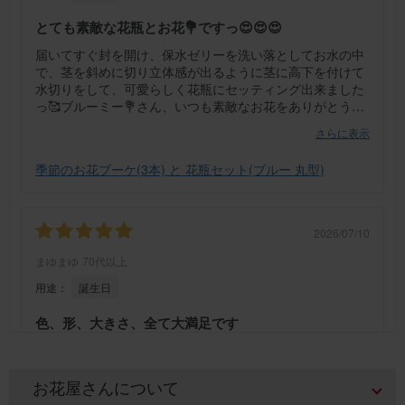
とても素敵な花瓶とお花💐ですっ😍😍😍
届いてすぐ封を開け、保水ゼリーを洗い落としてお水の中
で、茎を斜めに切り立体感が出るように茎に高下を付けて
水切りをして、可愛らしく花瓶にセッティング出来ました
っ🥰ブルーミー💐さん、いつも素敵なお花をありがとうご
ざいますっ🙇🏻‍♀️🙇🏻‍♀️🙇🏻‍♀️
さらに表示
季節のお花ブーケ(3本) と 花瓶セット(ブルー 丸型)
2026/07/10
まゆまゆ
70代以上
用途：
誕生日
色、形、大きさ、全て大満足です
娘の誕生日にミニブーケを探していたらブリーミーさんの
このセットを見つけ初めてお世話になりました。お花の色
づかいがよく、得に花瓶の色(ブルー)と形が大好評でし
お花屋さんについて
た。もう一人の9月生まれの娘も同じ花瓶が欲しいといっ