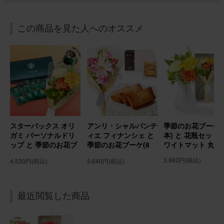
ているので、是非この花ブーケ&花瓶セット商品を続けて
さらに表示
ください。宜しくお願いいたします。
この商品を見た人へのオススメ
季節のお花ブーケ(8本) と 花瓶セット(ブルー 丸型) Happy
Birthday カード付き
2026/06/25
ブルーミーユーザーさん
60代
用途：
昇進・異動・転勤・退職
スターバックス オリ
アンリ・シャルパンテ
季節のお花ブーケ(
最高のプレゼント
ガミ パーソナルドリ
ィエ フィナンシェ と
本) と 花瓶セット(
友人の退職記念にプレゼントしました。 お花も箱の中で2
ップ と 季節のお花ブ
季節のお花ブーケ(8
ワイトマット 丸型
日もきっちり持ちましたし、何よりブルーの花瓶が梅雨か
ーケ(8本) Gift for
本) Gift for youカー
3,980円
(税込)
4,530円
(税込)
3,640円
(税込)
ら夏この時期にピッタリで、大変喜ばれました。 素敵なギ
youカード付き
ド付き
フトと思い出をありがとうございます😊
季節のお花ブーケ(3本) と 花瓶セット(ブルー 丸型)
最近閲覧した商品