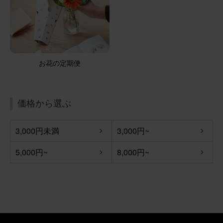
ブルーミーユーザーさん
60代
用途：
自宅用
花瓶と花のセット
いつもフレッシュな花をありがとうございます。 先回の花
お花の定期便
を一緒に生けてありますよ。
季節のお花ブーケ(8本) と 花瓶セット(ウェーブグラス)
価格から選ぶ
3,000円未満
3,000円~
2025/08/06
ブルーミーユーザーさん
60代
5,000円~
8,000円~
用途：
自宅用
同じ物のダブり注文
写真で見た通りのイメージでとても綺麗ですね。 花瓶も程
良いサイズで、使い道が多そうで満足です。 カメラのセン
スがなくてごめんなさい。