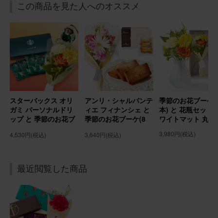
この商品を見た人へのオススメ
スターバックス オリ
アンリ・シャルパンテ
季節のお花ブーケ(
ガミ パーソナルドリ
ィエ フィナンシェ と
本) と 花瓶セット(
ップ と 季節のお花ブ
季節のお花ブーケ(8
ワイトマット 丸型
ーケ(8本) Gift for
本) Gift for youカー
3,980円
(税込)
4,530円
(税込)
3,640円
(税込)
youカード付き
ド付き
最近閲覧した商品