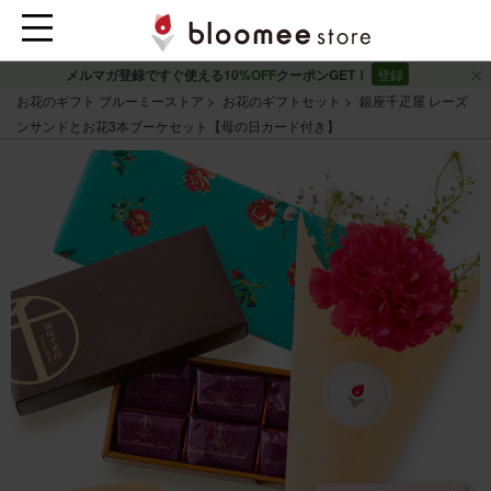
メルマガ登録ですぐ使える
10%OFF
クーポンGET！
登録
お花のギフト ブルーミーストア
お花のギフトセット
銀座千疋屋 レーズ
ンサンドとお花3本ブーケセット【母の日カード付き】