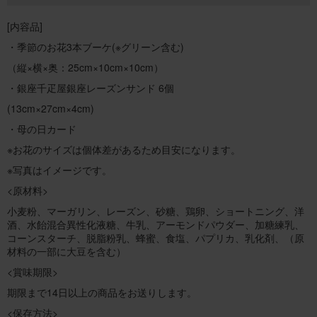
[内容品]
・季節のお花3本ブーケ(※グリーン含む)
（縦×横×奥：25cm×10cm×10cm）
・銀座千疋屋銀座レーズンサンド 6個
(13cm×27cm×4cm)
・母の日カード
※お花のサイズは個体差があるため目安になります。
※写真はイメージです。
<原材料>
小麦粉、マーガリン、レーズン、砂糖、鶏卵、ショートニング、洋
酒、水飴混合異性化液糖、牛乳、アーモンドパウダー、加糖練乳、
コーンスターチ、脱脂粉乳、蜂蜜、食塩、パプリカ、乳化剤、（原
材料の一部に大豆を含む）
<賞味期限>
期限まで14日以上の商品をお送りします。
<保存方法>