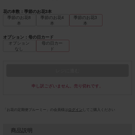
花の本数：季節のお花3本
季節のお花8
季節のお花4
季節のお花3
本
本
本
オプション：母の日カード
オプション
母の日カー
なし
ド
レジに進む
申し訳ございません。売り切れです。
「お花の定期便ブルーミー」の会員様は
ログイン
してご購入ください
商品説明