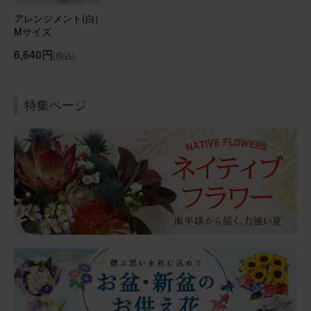
アレンジメント(白)
Mサイズ
2026/01/17
6,640円
(税込)
ブルーミーユーザーさん
50代
用途：
自宅用
特集ページ
素敵な！
年末年始に飾るお花をいつもの定期便にプラスして購入し
ました。 温度差のない玄関に置いていますが、とても長持
ち！ サイズ感も良かったです。 玄関に行くたびに眺めて
います♪
アレンジメント(ピンク) Sサイズ
2026/01/04
aipon211
40代
用途：
自宅用