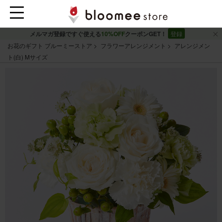
メルマガ登録ですぐ使える
10%OFF
クーポンGET！
登録
お花のギフト ブルーミーストア
フラワーアレンジメント
アレンジメン
ト(白) Mサイズ