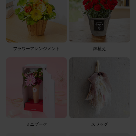
2026/08/05
ブルーミーユーザーさん
60代
用途：
自宅用
届いてから2日目で白いガーベラとカーネーションが萎
れた
フラワーアレンジメント
鉢植え
箱を開けた時に花がペタンとしていて、写真とちがってい
たのでちょっとがっかりしました。特にガーベラがしなっ
となっていた。2日目でガーベラと白いカーネーションが
萎れた。お盆が来るのでお仏壇にお供えしたかったのです
が、残念です。宅配での購入に無理があるのかな？もう、
さらに表示
購入しません。
アレンジメント(白)XSサイズ
ミニブーケ
スワッグ