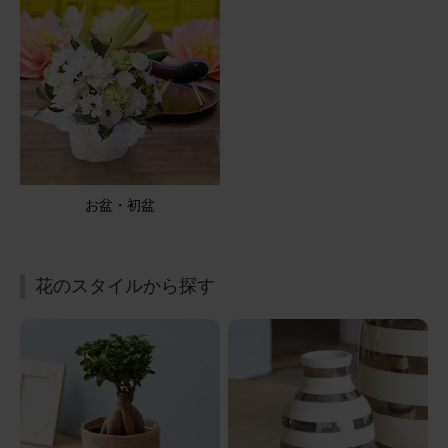
用途：
自宅用
好きなカラー
写真で見るよりボリュームもあり満足です。
アレンジメント(黄色) Mサイズ
2025/12/07
お盆・初盆
にゃーこ
50代
用途：
誕生日
花のスタイルから探す
クリスマスも添えて素敵なアレンジ
お誕生日のプレゼントに、色指定でお願いしました。１２
月のお誕生日に、クリスマスカラーも添えていただき、季
節感のある素敵なアレンジ。お相手にも喜んでいただき良
かったです。
アレンジメント(黄)Sサイズ Happy Birthdayバルーン付き