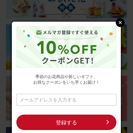
期待通りでした
クリスマスからお正月にかけて長く楽しみたいと思い赤い
お花の鉢植えにしましたが、期待通りどちらのイベントに
も合い、1月4日現在も綺麗に咲いています。お花があるだ
けで華やかな雰囲気になるので毎年購入したいです。
アレンジメント(赤) Sサイズ
2025/12/26
ブルーミーユーザーさん
50代
季節のお花商品や新しいギフト、
用途：
自宅用
お得なクーポンをいち早くお届け！
華やか〜
カラフルでパッとお部屋が明るくなり 、自然な香りもして
気分上がります
アレンジメント(カラフル) Sサイズ
登録する