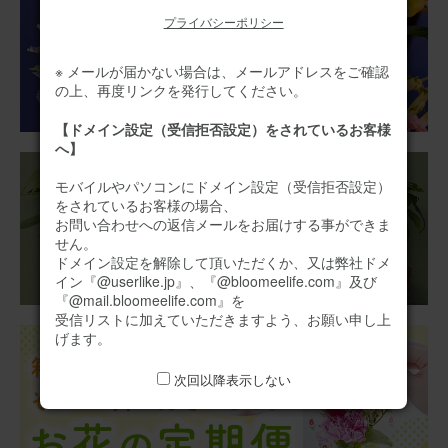
2025/12/17
プライバシーポリシー
いち
30代
※ メールが届かない場合は、メールアドレスをご確認
用途：
自宅用
の上、再度リンクを発行してください。
可愛らしいサイズです
【ドメイン設定（受信拒否設定）をされているお客様
へ】
愛犬のお供えに購入しましたが、可愛らしくサイズも仏壇
横にちょうどよかったです。
モバイルやパソコンにドメイン設定（受信拒否設定）
をされているお客様の場合、
アレンジメント(黄)XSサイズ
お問い合わせへの返信メールをお届けする事ができま
せん。
ドメイン設定を解除して頂いただくか、又は弊社ドメ
イン『@userlike.jp』、『@bloomeelife.com』及び
2025/10/31
『@mail.bloomeelife.com』を
受信リストに加えていただきますよう、お願い申し上
ブルーミーユーザーさん
50代
げます。
用途：
誕生日
次回以降表示しない
誕生日プレゼント
息子のお嫁さんにプレゼントしました。喜んでくれました
よ。赤も好きだし可愛いって言ってくれました。