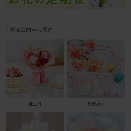
アレンジメント(赤)XSサイズ Happy Birthday カード付き
贈る目的から探す
2025/08/30
ぷるん
30代
用途：
誕生日
バルーンが可愛い
母の誕生日プレゼントとして贈りました。 お花だけでなく
バルーンもついているので華やかで明るいと好評でした。
アレンジメント(黄)Sサイズ Happy Birthdayバルーン付き
誕生日
出産祝い
2025/08/11
ブルーミーユーザーさん
60代
用途：
その他