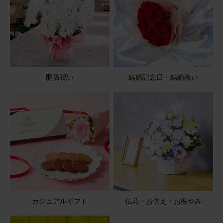
孫のバレエの発表会があり、プレゼントしました。 可愛い
と喜んでくれました。🌸🌸
アレンジメント(ピンク) Sサイズ Happy Birthday カード付
き
開店祝い
結婚記念日・結婚祝い
2026/04/07
やゆよ
60代
用途：
結婚祝い
とてもかわいいです
宅配ボックスに入っていましたが、元気な状態でした
アレンジメント(ピンク) Mサイズ
2026/01/18
カジュアルギフト
仏花・お供え・お悔やみ
ブルーミーユーザーさん
60代