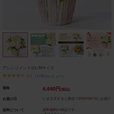
アレンジメント(白) Mサイズ
4.5
（17件のレビュー）
6,640円
価格
(税込)
いま注文すると最短で
2026/08/10
にお届け
お届け日
送料無料
の商品です。
送料について
※配送不可エリア