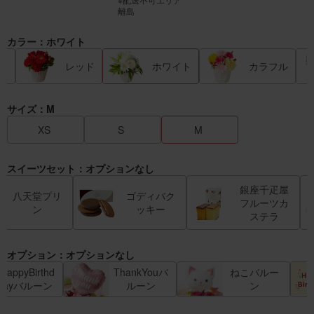
離島
カラー：ホワイト
ク
レッド
ホワイト
カラフル
サイズ：M
XS
S
M
スイーツセット：オプションなし
銀座千疋屋
八天堂プリ
ゴディバク
フルーツカ
ン
ッキー
ステラ
オプション：オプションなし
HappyBirthd
ThankYouバ
ねこバルー
ayバルーン
ルーン
ン