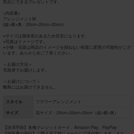
気分にできるプレゼントです。
<内容量>
アレンジメントM
(縦×横×奥：25cm×20cm×20cm)
※サイズは個体差があるため目安になります。
※写真はイメージです。
※小物・花器は商品のイメージを損ねない程度に変更の可能性がござ
います。あらかじめご了承ください。
＜お届け方法＞
宅急便でお届けします。
＜お届けについて＞
離島にはお届けできません。
スタイル
フラワーアレンジメント
サイズ
花サイズ：25cm×20cm×20cm（縦×横×奥）
【決済手段】各種クレジットカード、Amazon Pay、PayPay
【領収書の発行】ご購入完了時にメールにて送付致します。また、