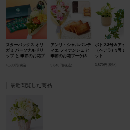
用途：
誕生日
誕生日プレゼントに
母の誕生日プレゼントに送りました。 花は好きだけれど、
自分で買うのは中々ハードルが高いので嬉しいと喜んでも
らえました。
スターバックス オリ
アンリ・シャルパンテ
ポトス3号＆アイビ
アレンジメント(ピンク) Sサイズ
ガミ パーソナルドリ
ィエ フィナンシェ と
（ヘデラ）3号 2個
ップ と 季節のお花ブ
季節のお花ブーケ(8
ット
ーケ(8本) Gift for
本) Gift for youカー
3,870円
(税込)
4,530円
(税込)
3,640円
(税込)
2026/02/02
youカード付き
ド付き
chomo
30代
用途：
誕生日
最近閲覧した商品
誕生日プレゼントに贈りました
友人母の誕生日プレゼントに贈らせていただきました。 お
部屋が華やかになったと喜んで貰えました！
アレンジメント(ピンク)Sサイズ Happy Birthdayバルーン
付き