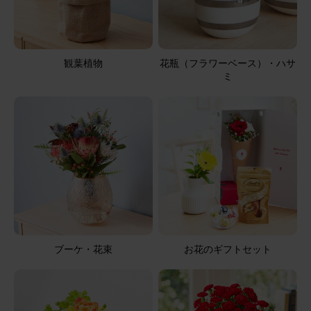
2025/08/21
ブルーミーユーザーさん
50代
観葉植物
花瓶（フラワーベース）・ハサ
用途：
自宅用
ミ
小さくてかわいいサイズです。
アレンジメント(ピンク)XSサイズ
2025/08/12
ブルーミーユーザーさん
60代
用途：
母の日
母の日
ブーケ・花束
お花のギフトセット
母の日に送った 大変、喜んでもらった
アレンジメント(黄)XSサイズ