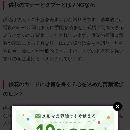
供花のマナーとタブーとは？NGな花
供花は故人への弔意を表す大切な贈り物です。基本的には
通夜の3〜4時間前までに手配を済ませ、式場に到着できる
ようにするのが望ましいとされています。供花の種類は宗
教や宗派によって異なり、仏式の場合は白を基調とした菊
や百合、蘭などが一般的です。また、トゲのある花や強い
香りの花は避けるべきとされています。
供花のカードには何を書く？心を込めた言葉選び
のヒント
供花に添える札名は、送り主の立場によって記載方法が異
なります。会社からの場合は正式な会社名と役職名を、個
人の場合は氏名を記載します。複数名での供花の場合は