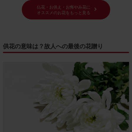
仏花・お供え・お悔やみ花に
方と注意点
オススメのお花をもっと見る
供花の費用は？相場と予算の立て方
供花の値段はピンキリ？一般的な相場と選び
方のコツ
予算オーバーを避けるには？費用を抑える賢
供花の意味は？故人への最後の花贈り
い注文方法
供花代の相場が知りたい！葬儀社が明かす地
域別の傾向
供花の手配方法は？確実に届ける注文のコツ
供花の注文はいつまでに？遅れずに間に合わ
せるタイミング
オンラインで供花注文できる？便利なサービ
スの選び方
供花の配送トラブルを防ぐには？確実に届け
るための対策
ブルーミーで心を込めた供養を手軽に