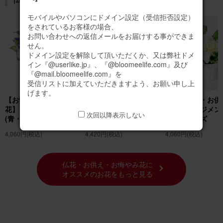
モバイルやパソコンにドメイン設定（受信拒否設定）
をされているお客様の場合、
お問い合わせへの返信メールをお届けする事ができま
せん。
ドメイン設定を解除して頂いただくか、又は弊社ドメ
イン『@userlike.jp』、『@bloomeelife.com』及び
『@mail.bloomeelife.com』を
受信リストに加えていただきますよう、お願い申し上
げます。
【お悔やみ・お供えの
【お悔やみ・お供えの
【お悔やみ・お供
花】アレンジメント
花】お供えの花束(青・
花】アレンジメン
次回以降表示しない
(青・紫)XSサイズ
紫)Sサイズ
(白)XSサイズ
4,060円
(税込)
4,420円
(税込)
4,060円
(税込)
仏花・お供え・お悔やみ花に
オススメのお花をもっと見る