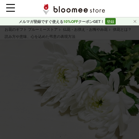
メルマガ登録ですぐ使える
10%OFF
クーポンGET！
登録
お花のギフト ブルーミーストア
仏花・お供え・お悔やみ花
供花とは？
読み方や意味、心を込めた弔意の表現方法