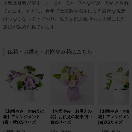
本数は奇数が望ましく、3本、5本、7本などが一般的とされ
ています。ただし、近年では宗教や宗派による厳密な規定
は少なくなってきており、故人を偲ぶ気持ちを大切にした
選択が認められています。
仏花・お供え・お悔やみ花はこちら
【お悔やみ・お供えの
【お悔やみ・お供えの
【お悔やみ・お供
花】アレンジメント
花】お供えの花束(青・
花】アレンジメン
(青・紫)XSサイズ
紫)Sサイズ
(白)XSサイズ
4,060円
(税込)
4,420円
(税込)
4,060円
(税込)