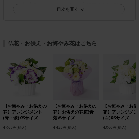
供花のメッセージとは？言葉にできない想い
目次を開く
を花に託す方法
供花で伝える想い：言葉にできない気持ちを
花に託す方法
供花の種類と選び方は？場面に応じた適切な花
仏花・お供え・お悔やみ花はこちら
白い花だけじゃない！供花に使える花の種類
と色の意味
葬儀と法要で異なる？場面別におすすめの供
花アレンジメント
宗教による供花の違いは？仏式・神式・キリ
スト教式の特徴
供花のマナーとは？失敗しない贈り方のポイン
ト
【お悔やみ・お供えの
【お悔やみ・お供えの
【お悔やみ・お供
花】アレンジメント
花】お供えの花束(青・
花】アレンジメン
供花のマナーとタブーとは？NGな花
(青・紫)XSサイズ
紫)Sサイズ
(白)XSサイズ
供花のカードには何を書く？心を込めた言葉
4,060円
(税込)
4,420円
(税込)
4,060円
(税込)
選びのヒント
供花の設置場所はどこ？会場での正しい飾り