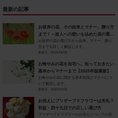
最新の記事
お彼岸の花、その由来とマナー、贈り方
まで！～故人への想いを込めた花の選び
お彼岸の花の選び方から由来、マナー、贈り
方～
方までを詳しく解説します。
更新日：2025/04/02
お悔やみの花を自宅へ。知っておきたい
基本からマナーまで【2025年版最新】
お悔やみの花に関する基本知識とマナーにつ
いて解説します。
更新日：2025/04/02
お供えにプリザーブドフラワーは失礼？
初盆・四十九日での正しい選び方
プリザーブドフラワーのお供えについての基