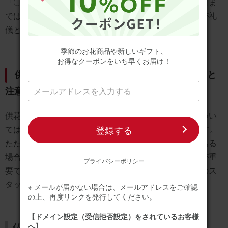
「〇〇一同」という形式が一般的です。また、四十九日ま
では「御供」または「御霊前」という言葉を添えるのが礼
儀とされています。
季節のお花商品や新しいギフト、
お得なクーポンをいち早くお届け！
供花の設置場所はどこ？会場での正しい飾り方と
注意点
供花は通常、祭壇の左右に配置されます。設置時期につい
登録する
ては、お通夜が始まる3～4時間前が適切とされています。
ただし、会場のスペースや葬儀の形式によって制限がある
場合もあるため、必ず事前に葬儀社に確認を取ることが重
プライバシーポリシー
要です。また、供花の向きや配置については、葬儀社のス
タッフの指示に従うようにしましょう。
※ メールが届かない場合は、メールアドレスをご確認
の上、再度リンクを発行してください。
【ドメイン設定（受信拒否設定）をされているお客様
へ】
仏花・お供え・お悔やみ花はこちら