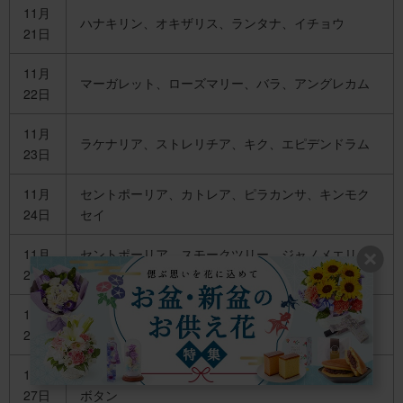
11月
ハナキリン、オキザリス、ランタナ、イチョウ
21日
11月
マーガレット、ローズマリー、バラ、アングレカム
22日
11月
ラケナリア、ストレリチア、キク、エピデンドラム
23日
11月
セントポーリア、カトレア、ピラカンサ、キンモク
24日
セイ
11月
セントポーリア、スモークツリー、ジャノメエリ
25日
カ、ネリネ
11月
ホタルブクロ、グラジオラス、ラケナリア、カラー
26日
11月
サザンカ、ジャスミン、ツワブキ、デンファレ、ハ
27日
ボタン