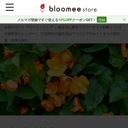
メルマガ登録ですぐ使える
10%OFF
クーポンGET！
登録
お花のギフト ブルーミーストア
誕生日に贈るフラワーギフト特集
11月
の誕生花カレンダー
11月29日の誕生花は？ベゴニアやホトトギスの花言
葉・由来を紹介