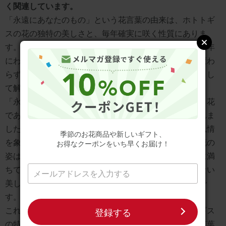
く関連しています。
「永遠にあなたのもの」という花言葉の由来は、ホトトギ
スの花の独特の美しさと、毎年確実に咲く性質にありま
す。日本の伝統的な園芸文化において、ホトトギスは長年
にわたって大切に育てられてきました。その姿が年々変わ
らず美しく咲く様子が、変わらぬ愛情や忠誠心の象徴とし
て解釈されるようになったのです。
「永遠の若さ」という花言葉は、ホトトギスが秋に咲く花
でありながら、その姿が若々しく美しいことから生まれま
した。日本の文学や芸術において、ホトトギスは秋の風情
季節のお花商品や新しいギフト、
を象徴する花として描かれてきました。しかし、その花の
お得なクーポンをいち早くお届け！
姿は決して衰えを感じさせず、むしろ若々しさと活力に満
ちています。この対比が、時の流れに関わらず変わらない
美しさや活力の象徴として解釈されるようになったので
す。
これらの花言葉は、日本の伝統的な花文化と、ホトトギス
登録する
の特徴が融合して生まれたものといえます。西洋の花言葉