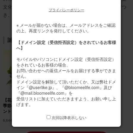
文化が日本に入ってきた際に、既存の文化的解釈と結びつ
プライバシーポリシー
き、現在の花言葉として定着したと考えられています。
※ メールが届かない場合は、メールアドレスをご確認
の上、再度リンクを発行してください。
誕生日のお花ギフトはこちら
【ドメイン設定（受信拒否設定）をされているお客様
へ】
モバイルやパソコンにドメイン設定（受信拒否設定）
をされているお客様の場合、
お問い合わせへの返信メールをお届けする事ができま
せん。
ドメイン設定を解除して頂いただくか、又は弊社ドメ
イン『@userlike.jp』、『@bloomeelife.com』及び
『@mail.bloomeelife.com』を
受信リストに加えていただきますよう、お願い申し上
【花瓶不要】バラのみ
バラのブーケ（20
げます。
季節のお花アレンジメ
本） プレミアムロー
ント
ズブーケ
次回以降表示しない
6,644円
(税込)
11,090円
(税込)