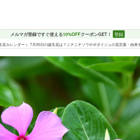
メルマガ登録ですぐ使える
10%OFF
クーポンGET！
登録
生花カレンダー
7月30日の誕生花は？ニチニチソウやボダイジュの花言葉・由来