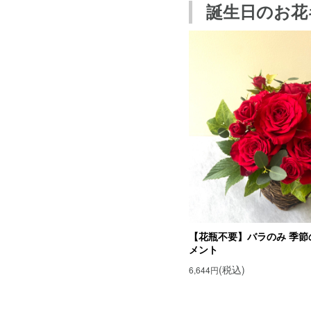
誕生日のお花
白いトルコキキ
白いトルコキキ
7月30日の誕生
サポナリアの花
サポナリアの花
7月30日の誕生
エリンジウムの
エリンジウムの
7月30日の誕生
スカビオサの花
スカビオサの花
月の誕生花の紹介
【花瓶不要】バラのみ 季節
7月の誕生花一覧
メント
誕生花でフラワー
(税込)
6,644円