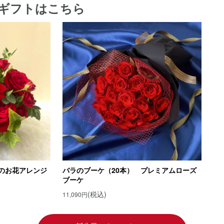
ギフトはこちら
ョウの花言葉
ョウの花言葉の由来
花「サポナリア」
言葉
言葉の由来
花「エリンジウム」
花言葉
花言葉の由来
花「スカビオサ」
言葉
言葉の由来
 7月の誕生花 「ひまわり」
のお花アレンジ
バラのブーケ（20本） プレミアムローズ
ブーケ
ギフトを贈ろう！
(税込)
11,090円