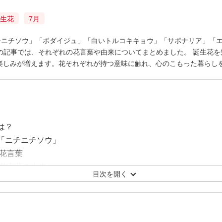
生花
7月
ニチニチソウ」「ボダイジュ」「白いトルコキキョウ」「サポナリア」「
この記事では、それぞれの花言葉や由来についてまとめました。 誕生花
楽しみが増えます。花それぞれが持つ意味に触れ、心のこもった暮らし
は？
花「ニチニチソウ」
花言葉
花言葉の由来
目次を開く
花「ボダイジュ」
言葉
言葉の由来
花「白いトルコキキョウ」