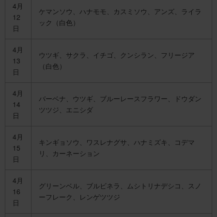
4月
ケマンソウ、ハナモモ、カスミソウ、アンズ、ライラ
12
ック（白色）
日
4月
ウツギ、サクラ、イチゴ、クンシラン、フリージア
13
（白色）
日
4月
バーベナ、ウツギ、ブルーレースフラワー、ドウダン
14
ツツジ、エニシダ
日
4月
キンギョソウ、ワスレナグサ、ハナミズキ、コデマ
15
リ、カーネーション
日
4月
グリーンベル、ブルビネラ、ムシトリナデシコ、スノ
16
ーフレーク、レンゲツツジ
日