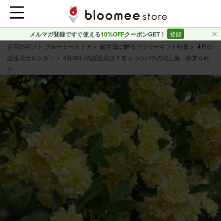
メルマガ登録ですぐ使える
10%OFF
クーポンGET！
登録
お花のギフト ブルーミーストア
誕生日に贈るフラワーギフト特集
4月の
誕生花カレンダー
4月30日の誕生花は？モッコウバラの花言葉・由来を紹
介