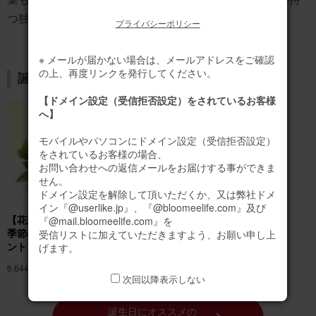
つ独特の魅力を象徴しています。
プライバシーポリシー
※ メールが届かない場合は、メールアドレスをご確認
の上、再度リンクを発行してください。
誕生日のお花ギフトはこちら
【ドメイン設定（受信拒否設定）をされているお客様
へ】
モバイルやパソコンにドメイン設定（受信拒否設定）
をされているお客様の場合、
お問い合わせへの返信メールをお届けする事ができま
せん。
ドメイン設定を解除して頂いただくか、又は弊社ドメ
イン『@userlike.jp』、『@bloomeelife.com』及び
【花瓶不要】バラのみ
バラのブーケ（20
『@mail.bloomeelife.com』を
季節のお花アレンジメ
本） プレミアムロー
受信リストに加えていただきますよう、お願い申し上
ント
ズブーケ
げます。
6,644円
(税込)
11,090円
(税込)
次回以降表示しない
誕生日にオススメの