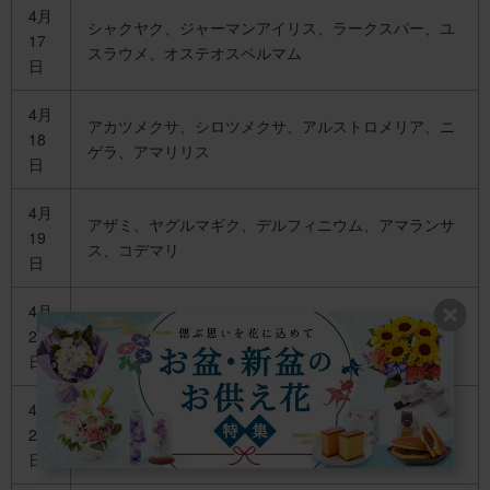
4月
シャクヤク、ジャーマンアイリス、ラークスパー、ユ
17
スラウメ、オステオスペルマム
日
4月
アカツメクサ、シロツメクサ、アルストロメリア、ニ
18
ゲラ、アマリリス
日
4月
アザミ、ヤグルマギク、デルフィニウム、アマランサ
19
ス、コデマリ
日
4月
イキシア、シバザクラ、ストロベリーキャンドル、デ
20
ィモルフォセカ、ナシ
日
4月
ミムラス、ミヤコワスレ、ワスレナグサ、ニゲラ、ム
21
スクローズ
日