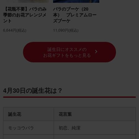
ルピナスの花言葉の由来
【花瓶不要】バラのみ
バラのブーケ（20
季節のお花アレンジメ
本） プレミアムロー
月の誕生花の紹介 4月の誕生花「スターチス」
ント
ズブーケ
4月の誕生花一覧
6,644円
(税込)
11,090円
(税込)
誕生花でフラワーギフトを贈ろう！
誕生日にオススメの
お花ギフトをもっと見る
4月30日の誕生花は？
誕生花
花言葉
モッコウバラ
初恋、純潔