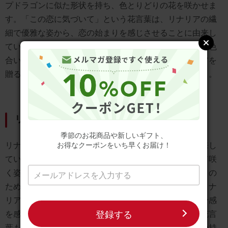
プドラゴンに似た形状を持ち、色とりどりの花を咲かせま
す。「この恋に気づいて」という花言葉は、リナリアの繊
細で優雅な姿から、恋の始まりを感じさせることに由来し
ています。また、「幻想」という花言葉は、その美しい色
合いが夢のような世界を連想させるためです。リナリアを
贈ることで、特別な思いを伝えることができるでしょう。
リナリアの花言葉の由来
季節のお花商品や新しいギフト、
リナリアの花言葉の由来は、その繊細で優雅な姿に由来し
お得なクーポンをいち早くお届け！
ています。リナリアは、細長い茎に小さな花が密集して咲
く姿が特徴的で、まるで幻想的な風景を思わせます。この
ため、「幻想」という花言葉が生まれました。また、リナ
リアの花は多様な色合いを持ち、見る人に新たな恋の予感
登録する
を感じさせることから、「この恋に気づいて」という花言
葉も付けられています。これらの花言葉は、リナリアの持