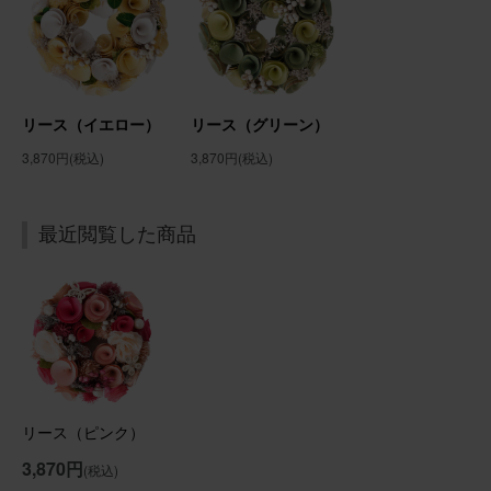
リース（ピンク）
2025/12/27
リース（イエロー）
リース（グリーン）
ブルーミーユーザーさん
60代
3,870円
(税込)
3,870円
(税込)
用途：
自宅用
かわいすぎます💖
最近閲覧した商品
🌹、🌸系の様々なお花がギュッと詰まっていて、開けた瞬
間可愛い😍 季節に関係なく通年飾れるところが気に入りま
した。
リース（ピンク）
リース（ピンク）
3,870円
(税込)