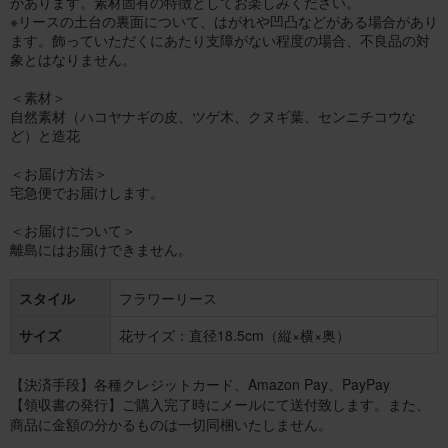
があります。素材固有の特徴としてお楽しみください。
※リースの土台の裏面について、はがれや凹凸などがある場合があり
ます。飾っていただくにあたり支障がない程度の場合、不良品の対
象とはなりません。
＜素材＞
自然素材（ハコヤナギの皮、ツゲ木、クヌギ葉、センニチコウな
ど）と造花
＜お届け方法＞
宅急便でお届けします。
＜お届けについて＞
離島にはお届けできません。
スタイル
フラワーリース
サイズ
花サイズ：直径18.5cm（縦×横×奥）
【決済手段】各種クレジットカード、Amazon Pay、PayPay
【領収書の発行】ご購入完了時にメールにて送付致します。また、
商品に金額の分かるものは一切同梱いたしません。