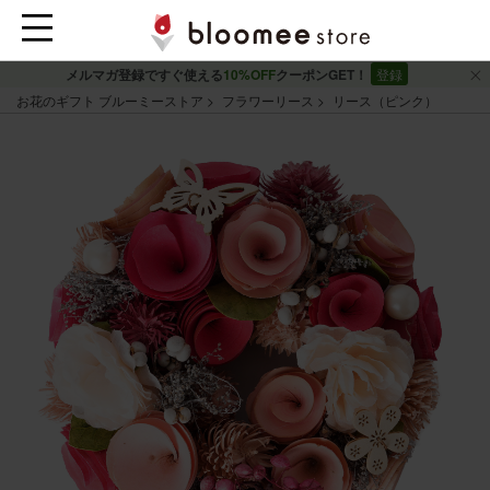
メルマガ登録ですぐ使える
10%OFF
クーポンGET！
登録
お花のギフト ブルーミーストア
フラワーリース
リース（ピンク）