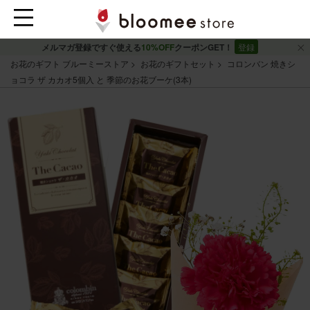
メルマガ登録ですぐ使える
10%OFF
クーポンGET！
登録
お花のギフト ブルーミーストア
お花のギフトセット
コロンバン 焼きシ
ョコラ ザ カカオ5個入 と 季節のお花ブーケ(3本)