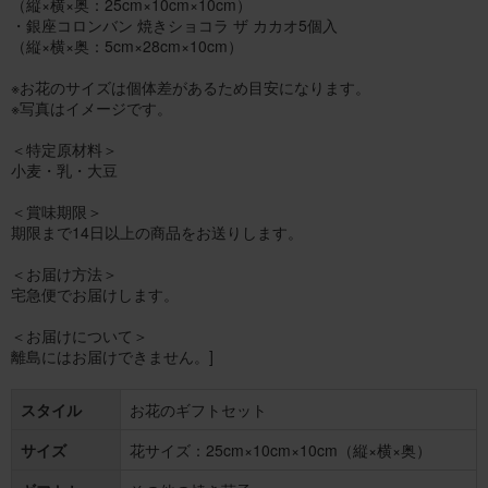
（縦×横×奥：25cm×10cm×10cm）
・銀座コロンバン 焼きショコラ ザ カカオ5個入
（縦×横×奥：5cm×28cm×10cm）
※お花のサイズは個体差があるため目安になります。
※写真はイメージです。
＜特定原材料＞
小麦・乳・大豆
＜賞味期限＞
期限まで14日以上の商品をお送りします。
＜お届け方法＞
宅急便でお届けします。
＜お届けについて＞
離島にはお届けできません。]
スタイル
お花のギフトセット
サイズ
花サイズ：25cm×10cm×10cm（縦×横×奥）