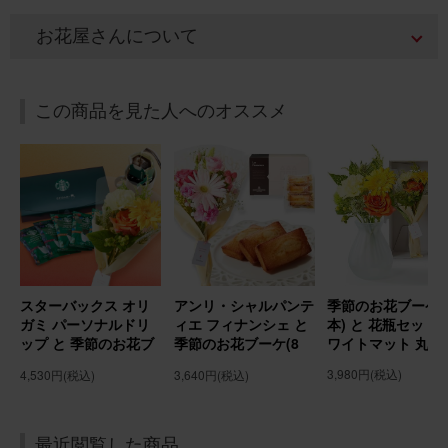
Birthday カード付き
お花屋さんについて
2026/04/26
この商品を見た人へのオススメ
ブルーミーユーザーさん
60代
用途：
その他
とても素敵💕
とても品の良い感じのアレンジでした。 法事でお寺に納め
たのでお菓子は見られず残念でした。
コロンバン フールセック と 季節のお花ブーケ(3本) Gift
for you カード付き
スターバックス オリ
アンリ・シャルパンテ
季節のお花ブーケ(
ガミ パーソナルドリ
ィエ フィナンシェ と
本) と 花瓶セット(
ップ と 季節のお花ブ
季節のお花ブーケ(8
ワイトマット 丸型
ーケ(8本) Gift for
本) Gift for youカー
2025/09/02
3,980円
(税込)
4,530円
(税込)
3,640円
(税込)
youカード付き
ド付き
せなｑ
60代
用途：
誕生日
最近閲覧した商品