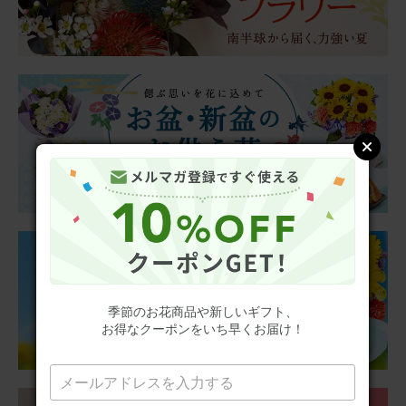
2025/08/22
ブルーミーユーザーさん
60代
用途：
誕生日
桔梗は仏花でしょう
孫のお誕生日プレゼントだったのですが桔梗とヒペリカム
でした。いつもはカーネーションとかガーベラとか🌹なの
に地味だと思います。
コロンバン フールセック と 季節のお花ブーケ(3本) Happy
Birthday カード付き
季節のお花商品や新しいギフト、
お得なクーポンをいち早くお届け！