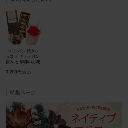
たんじょうびプレゼント
娘のたんじょうびに お菓子と一緒に送れるのが 嬉しかっ
たよ
コロンバン フールセック と 季節のお花ブーケ(3本) Happy
Birthday カード付き
コロンバン 焼きシ
ョコラ ザ カカオ5
2025/08/12
個入 と 季節のお花
ブルーミーユーザーさん
60代
ブーケ(3本)
3,200円
(税込)
用途：
自宅用
美味しいそう
特集ページ
お菓子と、セットで 買いました。 美味しくいただきまし
た。 お花をみながら
コロンバン フールセック と 季節のお花ブーケ(3本)