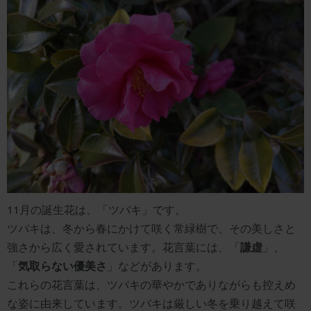
11月の誕生花は、「ツバキ」です。
ツバキは、冬から春にかけて咲く常緑樹で、その美しさと
強さから広く愛されています。花言葉には、「
謙虚
」、
「
気取らない優美さ
」などがあります。
これらの花言葉は、ツバキの華やかでありながらも控えめ
な姿に由来しています。ツバキは厳しい冬を乗り越えて咲