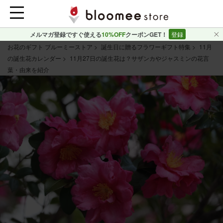
メルマガ登録ですぐ使える
10%OFF
クーポンGET！
登録
お花のギフト ブルーミーストア
誕生日に贈るフラワーギフト特集
11月
の誕生花カレンダー
11月27日の誕生花は？サザンカやジャスミンの花言
葉・由来を紹介