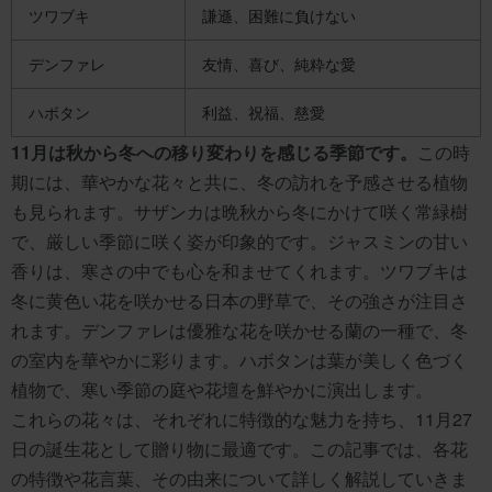
ツワブキ
謙遜、困難に負けない
デンファレ
友情、喜び、純粋な愛
ハボタン
利益、祝福、慈愛
11月は秋から冬への移り変わりを感じる季節です。
この時
期には、華やかな花々と共に、冬の訪れを予感させる植物
も見られます。サザンカは晩秋から冬にかけて咲く常緑樹
で、厳しい季節に咲く姿が印象的です。ジャスミンの甘い
香りは、寒さの中でも心を和ませてくれます。ツワブキは
冬に黄色い花を咲かせる日本の野草で、その強さが注目さ
れます。デンファレは優雅な花を咲かせる蘭の一種で、冬
の室内を華やかに彩ります。ハボタンは葉が美しく色づく
植物で、寒い季節の庭や花壇を鮮やかに演出します。
これらの花々は、それぞれに特徴的な魅力を持ち、11月27
日の誕生花として贈り物に最適です。この記事では、各花
の特徴や花言葉、その由来について詳しく解説していきま