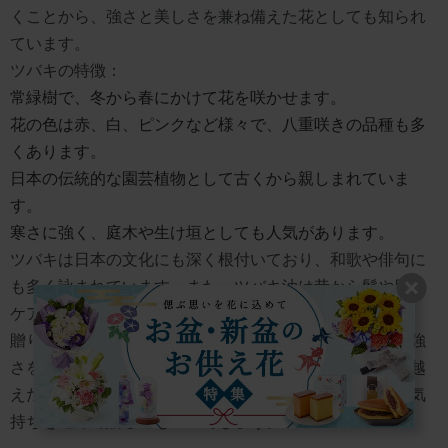
くことから、強さと美しさを兼ね備えた花としても知られ
ています。
ツバキの特徴：
常緑樹で、冬から春にかけて花を咲かせます。
花の色は赤、白、ピンクなど様々で、八重咲きの品種も多
くあります。
日本の伝統的な園芸植物として古くから親しまれていま
す。
寒さに強く、庭木や生け垣としても人気があります。
ツバキは日本の文化にも深く根付いており、和歌や俳句に
も多く詠まれています。また、ツバキ油は昔から髪や肌の
ケアに使われてきました。
贈り物としてツバキを選ぶ場合、その気品ある美しさと強
さを表現したい時に適しています。例えば、困難を乗り越
えた人への祝福や、控えめながらも美しい人への賛美の気
持ちを込めて贈るのもいいでしょう。