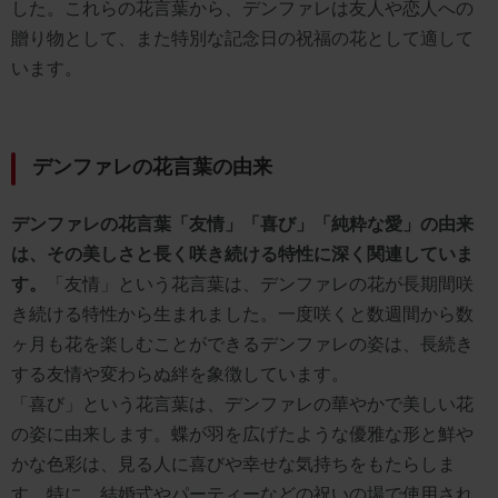
した。これらの花言葉から、デンファレは友人や恋人への
贈り物として、また特別な記念日の祝福の花として適して
います。
デンファレの花言葉の由来
デンファレの花言葉「友情」「喜び」「純粋な愛」の由来
は、その美しさと長く咲き続ける特性に深く関連していま
す。
「友情」という花言葉は、デンファレの花が長期間咲
き続ける特性から生まれました。一度咲くと数週間から数
ヶ月も花を楽しむことができるデンファレの姿は、長続き
する友情や変わらぬ絆を象徴しています。
「喜び」という花言葉は、デンファレの華やかで美しい花
の姿に由来します。蝶が羽を広げたような優雅な形と鮮や
かな色彩は、見る人に喜びや幸せな気持ちをもたらしま
す。特に、結婚式やパーティーなどの祝いの場で使用され