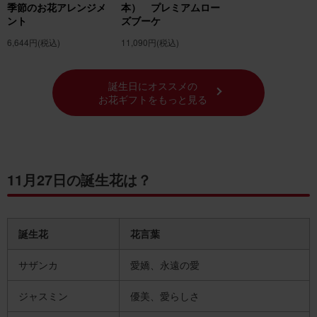
季節のお花アレンジメ
本） プレミアムロー
月の誕生花の紹介 11月の誕生花 「ツバキ」
ント
ズブーケ
11月の誕生花一覧
6,644円
(税込)
11,090円
(税込)
誕生花でフラワーギフトを贈ろう！
誕生日にオススメの
お花ギフトをもっと見る
11月27日の誕生花は？
誕生花
花言葉
サザンカ
愛嬌、永遠の愛
ジャスミン
優美、愛らしさ