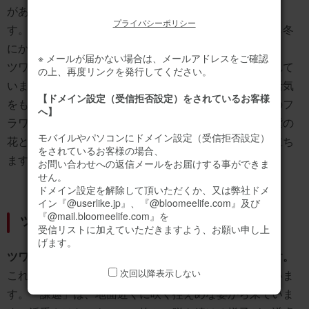
があることから「艶葉」と書き、「ツワブキ」と読みま
プライバシーポリシー
す。ツワブキの花は、菊に似た形をしており、晩秋から冬
にかけて咲きます。
※ メールが届かない場合は、メールアドレスをご確認
ツワブキは、庭園や公園の地被植物として広く利用されて
の上、再度リンクを発行してください。
います。その強靭さと黄色い花は、冬の庭に明るさと活気
【ドメイン設定（受信拒否設定）をされているお客様
をもたらします。また、切り花としても使用され、冬のフ
へ】
ラワーアレンジメントに彩りを添えます。特に、白や紫の
モバイルやパソコンにドメイン設定（受信拒否設定）
花と組み合わせることで、ツワブキの黄色が一層引き立ち
をされているお客様の場合、
ます。
お問い合わせへの返信メールをお届けする事ができま
せん。
ドメイン設定を解除して頂いただくか、又は弊社ドメ
イン『@userlike.jp』、『@bloomeelife.com』及び
『@mail.bloomeelife.com』を
ツワブキの花言葉
受信リストに加えていただきますよう、お願い申し上
げます。
ツワブキの花言葉は「謙遜」と「困難に負けない」です。
次回以降表示しない
これらの花言葉は、ツワブキの生態と特性に由来していま
す。「謙遜」は、地面近くに咲く控えめな姿から来ていま