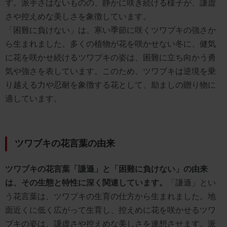
す。派手さはないものの、静かに咲き続ける様子が、謙虚
さや控えめな美しさを象徴しています。
「困難に負けない」は、寒い季節に咲くツワブキの強さか
ら生まれました。多くの植物が花を咲かせない冬に、健気
に花を咲かせ続けるツワブキの姿は、困難に立ち向かう勇
気や強さを表しています。このため、ツワブキは逆境を乗
り越える力や忍耐を象徴する花として、励ましの贈り物に
適しています。
ツワブキの花言葉の由来
ツワブキの花言葉「謙遜」と「困難に負けない」の由来
は、その生態と特性に深く関連しています。
「謙遜」とい
う花言葉は、ツワブキの生育の仕方から生まれました。地
面近くに低く広がって生育し、控えめに花を咲かせるツワ
ブキの姿は、謙虚さや控えめな美しさを連想させます。派