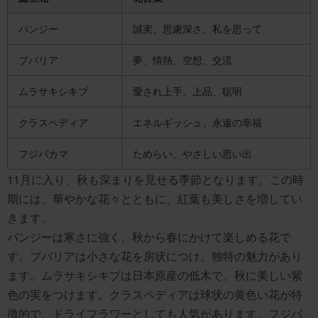
パンジー
誠実、思慮深さ、私を思って
ブバリア
夢、情熱、空想、交流
ムラサキシキブ
愛され上手、上品、聡明
クラスペディア
エネルギッシュ、永遠の幸福
フジバカマ
ためらい、やさしい思い出
11月に入り、秋も深まりを見せる季節となります。この時
期には、華やかな花々とともに、紅葉も美しさを増してい
きます。
パンジーは寒さに強く、秋から春にかけて楽しめる花で
す。ブバリアは小さな花を房状につけ、独特の魅力があり
ます。ムラサキシキブは日本原産の低木で、秋に美しい紫
色の実をつけます。クラスペディアは球状の黄色い花が特
徴的で、ドライフラワーとしても人気があります。フジバ