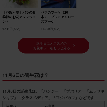
フジバカマの花言葉
フジバカマの花言葉の由来
【花瓶不要】バラのみ
バラのブーケ（20
季節のお花アレンジメ
本） プレミアムロー
月の誕生花の紹介 11月の誕生花 「ツバキ」
ント
ズブーケ
11月の誕生花一覧
6,644円
(税込)
11,090円
(税込)
誕生花でフラワーギフトを贈ろう！
誕生日にオススメの
お花ギフトをもっと見る
11月6日の誕生花は？
11月6日の誕生花は、「パンジー」「ブバリア」「ムラサキ
シキブ」「クラスペディア」「フジバカマ」などです。
誕生花
花言葉