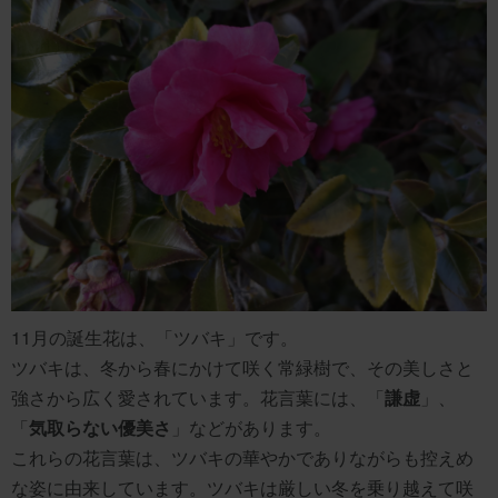
11月の誕生花は、「ツバキ」です。
ツバキは、冬から春にかけて咲く常緑樹で、その美しさと
強さから広く愛されています。花言葉には、「
謙虚
」、
「
気取らない優美さ
」などがあります。
これらの花言葉は、ツバキの華やかでありながらも控えめ
な姿に由来しています。ツバキは厳しい冬を乗り越えて咲