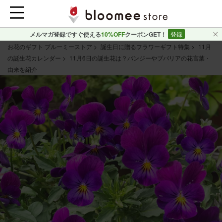
メルマガ登録ですぐ使える
10%OFF
クーポンGET！
登録
お花のギフト ブルーミーストア
誕生日に贈るフラワーギフト特集
11月
の誕生花カレンダー
11月6日の誕生花は？パンジーやブバリアの花言葉・
由来を紹介