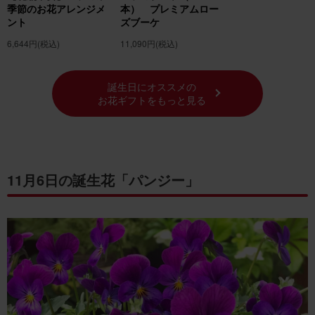
季節のお花アレンジメ
本） プレミアムロー
ント
ズブーケ
6,644円
(税込)
11,090円
(税込)
誕生日にオススメの
お花ギフトをもっと見る
11月6日の誕生花「パンジー」