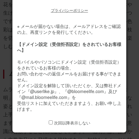
花を咲かせ、秋には鮮やかな紫色の実がなります。庭木や
プライバシーポリシー
生け垣として利用され、和風庭園に欠かせない植物の一つ
です。実は観賞用で食用ではありませんが、その美しい色
※ メールが届かない場合は、メールアドレスをご確認
彩は秋の風景を彩る重要な要素となっています。また、枝
の上、再度リンクを発行してください。
を切り取って花瓶に生けることで、室内でも秋の風情を楽
【ドメイン設定（受信拒否設定）をされているお客様
しむことができます。
へ】
モバイルやパソコンにドメイン設定（受信拒否設定）
をされているお客様の場合、
ムラサキシキブの花言葉
お問い合わせへの返信メールをお届けする事ができま
せん。
ドメイン設定を解除して頂いただくか、又は弊社ドメ
ムラサキシキブの花言葉は「愛され上手」「上品」「聡
イン『@userlike.jp』、『@bloomeelife.com』及び
『@mail.bloomeelife.com』を
明」です。これらの花言葉は、ムラサキシキブの特徴的な
受信リストに加えていただきますよう、お願い申し上
姿と、日本文化における位置づけに由来します。「愛され
げます。
上手」は、その美しい実が人々に愛されることから来てい
ます。「上品」は、控えめながら美しい姿が、日本の美意
次回以降表示しない
識に合致することに関連しています。「聡明」は、古くか