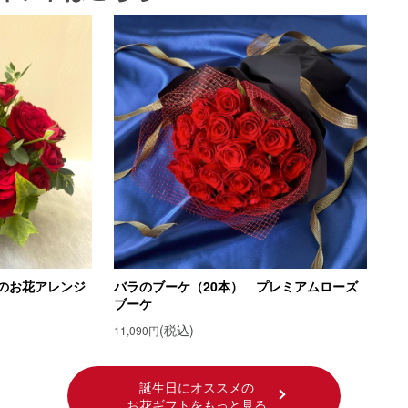
葉の由来
花「ヒヨドリバナ」
花言葉
花言葉の由来
花「リコリス」
葉
葉の由来
花「サルビア・スプレンデス」
レンデスの花言葉
レンデスの花言葉の由来
のお花アレンジ
バラのブーケ（20本） プレミアムローズ
ブーケ
ギフトを贈ろう！
(税込)
11,090円
誕生日にオススメの
お花ギフトをもっと見る