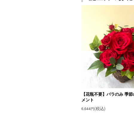
コスモスの花言
9月23日の誕生
ヒヨドリバナの
ヒヨドリバナの
9月23日の誕生
リコリスの花言
リコリスの花言
9月23日の誕生
サルビア・スプ
サルビア・スプ
月の誕生花の紹介
【花瓶不要】バラのみ 季節
9月の誕生花一覧
メント
誕生花でフラワー
(税込)
6,644円