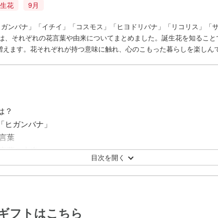
生花
9月
「ヒガンバナ」「イチイ」「コスモス」「ヒヨドリバナ」「リコリス」「
では、それぞれの花言葉や由来についてまとめました。誕生花を知ること
増えます。花それぞれが持つ意味に触れ、心のこもった暮らしを楽しん
は？
花「ヒガンバナ」
言葉
言葉の由来
目次を開く
花「イチイ」
の由来
花「コスモス」
ギフトはこちら
葉