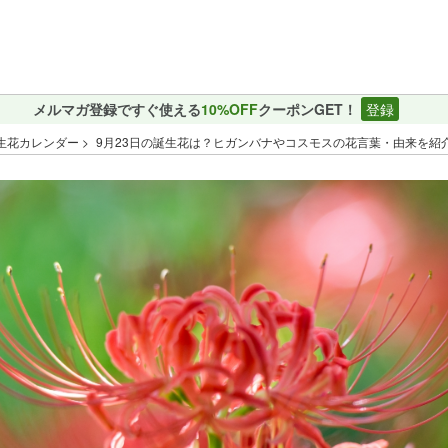
メルマガ登録ですぐ使える
10%OFF
クーポンGET！
登録
生花カレンダー
9月23日の誕生花は？ヒガンバナやコスモスの花言葉・由来を紹