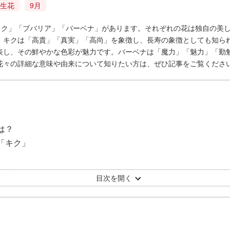
生花
9月
「キク」「ブバリア」「バーベナ」があります。それぞれの花は独自の美
。キクは「高貴」「真実」「高尚」を象徴し、長寿の象徴としても知ら
表し、その鮮やかな色彩が魅力です。バーベナは「魔力」「魅力」「勤
花々の詳細な意味や由来について知りたい方は、ぜひ記事をご覧くださ
は？
花「キク」
由来
目次を開く
花「ブバリア」
葉
葉の由来
花「バーベナ」