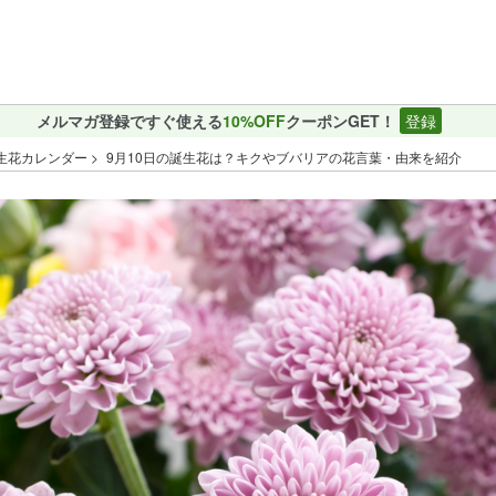
メルマガ登録ですぐ使える
10%OFF
クーポンGET！
登録
生花カレンダー
9月10日の誕生花は？キクやブバリアの花言葉・由来を紹介