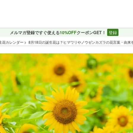
メルマガ登録ですぐ使える
10%OFF
クーポンGET！
登録
生花カレンダー
8月18日の誕生花は？ヒマワリやノウゼンカズラの花言葉・由来