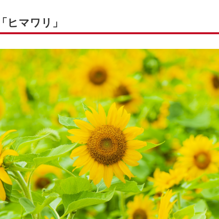
花「ヒマワリ」