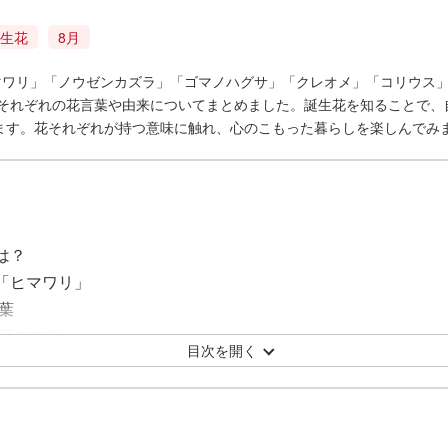
生花
8月
ヒマワリ」「ノウゼンカズラ」「ゴマノハグサ」「クレオメ」「コリウス
、それぞれの花言葉や由来についてまとめました。誕生花を知ることで、
ます。花それぞれが持つ意味に触れ、心のこもった暮らしを楽しんでみ
は？
花「ヒマワリ」
葉
葉の由来
目次を開く
花「ノウゼンカズラ」
の花言葉
の花言葉の由来
花「ゴマノハグサ」