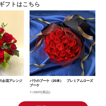
ギフトはこちら
花言葉
花言葉の由来
花「クレオメ」
葉
葉の由来
花「コリウス」
葉
葉の由来
花「エーデルワイス」
の花言葉
の花言葉の由来
のお花アレンジ
バラのブーケ（20本） プレミアムローズ
ブーケ
ギフトを贈ろう！
(税込)
11,090円