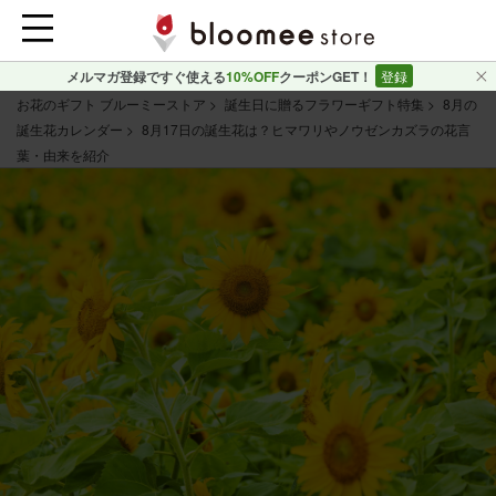
メルマガ登録ですぐ使える
10%OFF
クーポンGET！
登録
お花のギフト ブルーミーストア
誕生日に贈るフラワーギフト特集
8月の
誕生花カレンダー
8月17日の誕生花は？ヒマワリやノウゼンカズラの花言
葉・由来を紹介