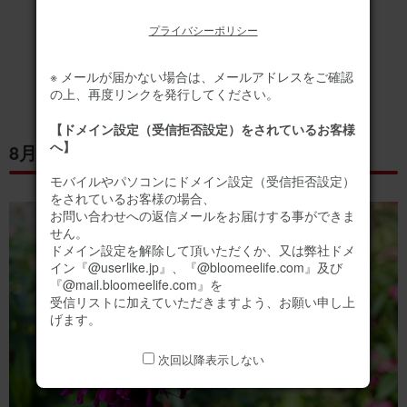
プライバシーポリシー
誕生日にオススメの
お花ギフトをもっと見る
※ メールが届かない場合は、メールアドレスをご確認
の上、再度リンクを発行してください。
【ドメイン設定（受信拒否設定）をされているお客様
へ】
8月17日の誕生花「モナルダ」
モバイルやパソコンにドメイン設定（受信拒否設定）
をされているお客様の場合、
お問い合わせへの返信メールをお届けする事ができま
せん。
ドメイン設定を解除して頂いただくか、又は弊社ドメ
イン『@userlike.jp』、『@bloomeelife.com』及び
『@mail.bloomeelife.com』を
受信リストに加えていただきますよう、お願い申し上
げます。
次回以降表示しない