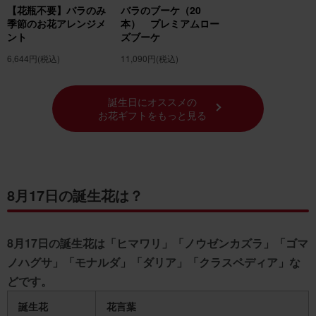
ダリアの花言葉の由来
【花瓶不要】バラのみ
バラのブーケ（20
季節のお花アレンジメ
本） プレミアムロー
8月17日の誕生花「クラスペディア」
ント
ズブーケ
クラスペディアの花言葉
6,644円
(税込)
11,090円
(税込)
クラスペディアの花言葉の由来
月の誕生花の紹介
誕生日にオススメの
8月の誕生花一覧
お花ギフトをもっと見る
誕生花でフラワーギフトを贈ろう！
8月17日の誕生花は？
8月17日の誕生花は「ヒマワリ」「ノウゼンカズラ」「ゴマ
ノハグサ」「モナルダ」「ダリア」「クラスペディア」な
どです。
誕生花
花言葉