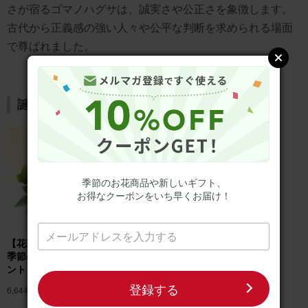
さが宿るゴマノハグサは、誠実さや公正さを象徴します。
古代から正義感の強い人々や公平な判断を求められる場面
で尊ばれました。
誕生日のお花ギフトはこちら
季節のお花商品や新しいギフト、
お得なクーポンをいち早くお届け！
【花瓶不要】バラのみ
バラのブーケ（20
季節のお花アレンジメ
本） プレミアムロー
ント
ズブーケ
登録する
6,644円
(税込)
11,090円
(税込)