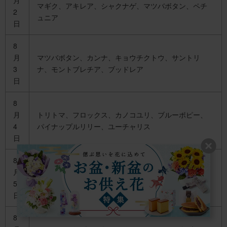
マギク、アキレア、シャクナゲ、マツバボタン、ペチ
2
ュニア
日
8
月
マツバボタン、カンナ、キョウチクトウ、サントリ
3
ナ、モントブレチア、ブッドレア
日
8
月
トリトマ、フロックス、カノコユリ、ブルーポピー、
4
パイナップルリリー、ユーチャリス
日
8
月
エリカ、ムラサキツユクサ、ルリタマアザミ、サルス
5
ベリ、ヒマワリ、ジャノメエリカ
日
8