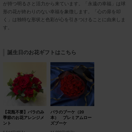
が持つ明るさと活力から来ています。「永遠の幸福」は球
形の花が終わりのない幸福を象徴します。「心の扉を叩
く」は独特な形状と色彩が心を引きつけることに由来しま
す。
誕生日のお花ギフトはこちら
【花瓶不要】バラのみ
バラのブーケ（20
季節のお花アレンジメ
本） プレミアムロー
ント
ズブーケ
6,644円
(税込)
11,090円
(税込)