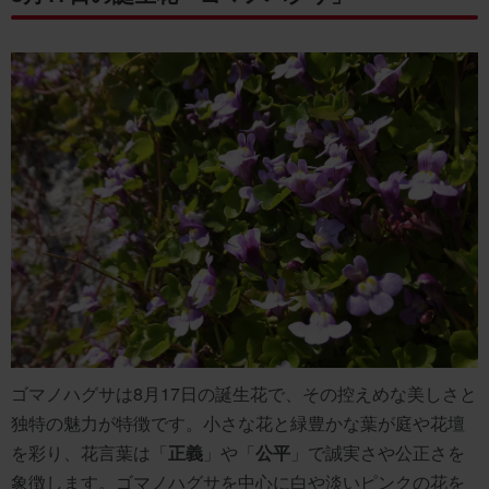
ゴマノハグサは8月17日の誕生花で、その控えめな美しさと
独特の魅力が特徴です。小さな花と緑豊かな葉が庭や花壇
を彩り、花言葉は「
正義
」や「
公平
」で誠実さや公正さを
象徴します。ゴマノハグサを中心に白や淡いピンクの花を