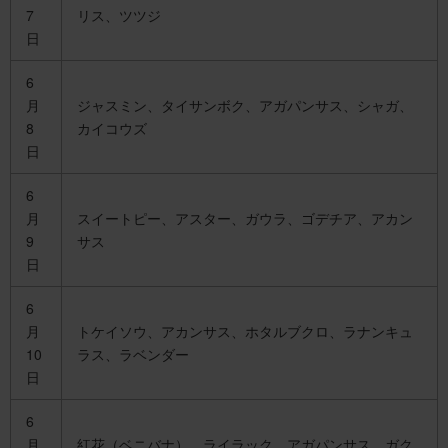
7
リス、ツツジ
日
6
月
ジャスミン、タイサンボク、アガパンサス、シャガ、
8
カイコウズ
日
6
月
スイートピー、アスター、ガウラ、ゴデチア、アカン
9
サス
日
6
月
トケイソウ、アカンサス、ホタルブクロ、ラナンキュ
10
ラス、ラベンダー
日
6
月
紅花（ベニバナ）、ライラック、アガパンサス、ガク