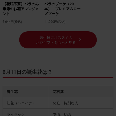
アマリリスの花言葉の由来
【花瓶不要】バラのみ
バラのブーケ（20
季節のお花アレンジメ
本） プレミアムロー
月の誕生花の紹介 6月の誕生花「トルコキキョ
ント
ズブーケ
ウ」
6,644円
(税込)
11,090円
(税込)
6月の誕生花一覧
誕生花でフラワーギフトを贈ろう！
誕生日にオススメの
お花ギフトをもっと見る
6月11日の誕生花は？
誕生花
花言葉
紅花（ベニバナ）
化粧、特別な人
ライラック
友情、初恋