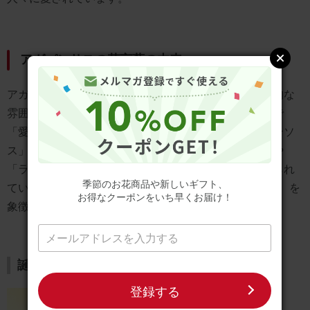
アガパンサスの花言葉の由来
アガパンサスの花言葉の由来は、その美しい姿と神秘的な
雰囲気に由来しています。アガパンサスはギリシャ語で
「愛」を意味する「アガペ」と「花」を意味する「アンソ
ス」から名付けられました。そのため、「恋の訪れ」や
「ラブレター」といったロマンチックな花言葉が付けられ
季節のお花商品や新しいギフト、
ています。また、アガパンサスの青い花は 「永遠の愛」 を
お得なクーポンをいち早くお届け！
象徴し、特別な人への贈り物としても人気です。
誕生日のお花ギフトはこちら
登録する