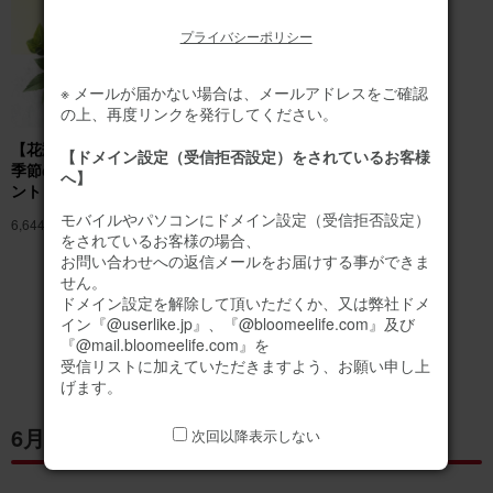
プライバシーポリシー
※ メールが届かない場合は、メールアドレスをご確認
の上、再度リンクを発行してください。
【花瓶不要】バラのみ
バラのブーケ（20
【ドメイン設定（受信拒否設定）をされているお客様
季節のお花アレンジメ
本） プレミアムロー
へ】
ント
ズブーケ
モバイルやパソコンにドメイン設定（受信拒否設定）
6,644円
(税込)
11,090円
(税込)
をされているお客様の場合、
お問い合わせへの返信メールをお届けする事ができま
せん。
誕生日にオススメの
ドメイン設定を解除して頂いただくか、又は弊社ドメ
お花ギフトをもっと見る
イン『@userlike.jp』、『@bloomeelife.com』及び
『@mail.bloomeelife.com』を
受信リストに加えていただきますよう、お願い申し上
げます。
6月11日の誕生花「ガクアジサイ」
次回以降表示しない