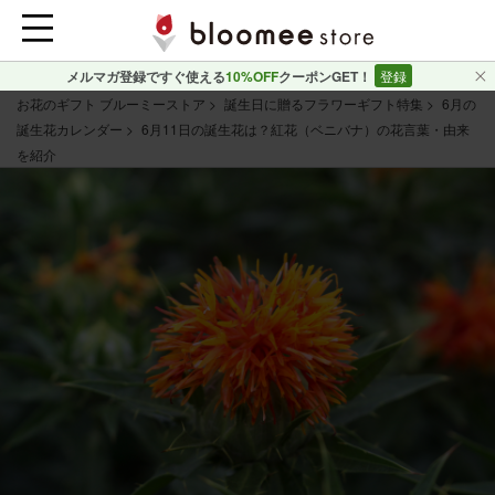
メルマガ登録ですぐ使える
10%OFF
クーポンGET！
登録
お花のギフト ブルーミーストア
誕生日に贈るフラワーギフト特集
6月の
誕生花カレンダー
6月11日の誕生花は？紅花（ベニバナ）の花言葉・由来
を紹介