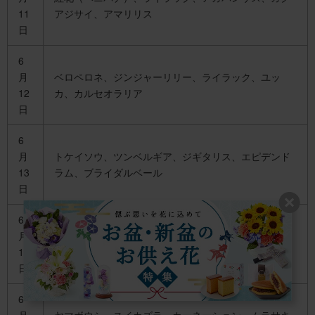
11
アジサイ、アマリリス
日
6
月
ベロペロネ、ジンジャーリリー、ライラック、ユッ
12
カ、カルセオラリア
日
6
月
トケイソウ、ツンベルギア、ジギタリス、エピデンド
13
ラム、ブライダルベール
日
6
月
ブーゲンビリア、グラジオラス、アジサイ、ブルース
14
ター、ハルシャギク
日
6
月
ヤマボウシ、スイカズラ、カーネーション、ムラサキ