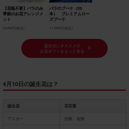
チューリップ（黄色）の花言葉の由来
【花瓶不要】バラのみ
バラのブーケ（20
季節のお花アレンジメ
本） プレミアムロー
月の誕生花の紹介 4月の誕生花「スターチス」
ント
ズブーケ
4月の誕生花一覧
6,644円
(税込)
11,090円
(税込)
誕生花でフラワーギフトを贈ろう！
誕生日にオススメの
お花ギフトをもっと見る
4月10日の誕生花は？
誕生花
花言葉
アスター
信頼、追憶