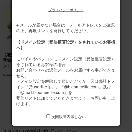
プライバシーポリシー
※ メールが届かない場合は、メールアドレスをご確認
の上、再度リンクを発行してください。
【ドメイン設定（受信拒否設定）をされているお客様
へ】
【花瓶不要】バラのみ
バラのブーケ（20
モバイルやパソコンにドメイン設定（受信拒否設定）
季節のお花アレンジメ
本） プレミアムロー
をされているお客様の場合、
ント
ズブーケ
お問い合わせへの返信メールをお届けする事ができま
6,644円
(税込)
11,090円
(税込)
せん。
ドメイン設定を解除して頂いただくか、又は弊社ドメ
イン『@userlike.jp』、『@bloomeelife.com』及び
『@mail.bloomeelife.com』を
誕生日にオススメの
受信リストに加えていただきますよう、お願い申し上
お花ギフトをもっと見る
げます。
次回以降表示しない
4月10日の誕生花「パンジー」