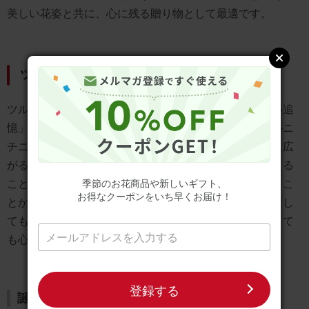
美しい花姿と共に、心に残る贈り物として最適です。
ツルニチニチソウの花言葉の由来
ツルニチニチソウの花言葉「楽しき思い出」と「優しい追
憶」は、その特徴的な姿と性質に由来しています。ツルニ
チニチソウは、つる性の植物であり、地面を這うように広
がる様子が、過去の思い出を優しく包み込むように見える
ことから、この花言葉が生まれました。また、春に咲くこ
季節のお花商品や新しいギフト、
お得なクーポンをいち早くお届け！
とから、新しい始まりや過去の思い出を振り返る象徴とし
ても捉えられています。これらの花言葉は、贈り物として
も心温まるメッセージを伝えることができます。
登録する
誕生日のお花ギフトはこちら