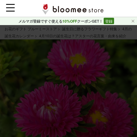
メルマガ登録ですぐ使える
10%OFF
クーポンGET！
登録
お花のギフト ブルーミーストア
誕生日に贈るフラワーギフト特集
4月の
誕生花カレンダー
4月10日の誕生花は？アスターの花言葉・由来を紹介