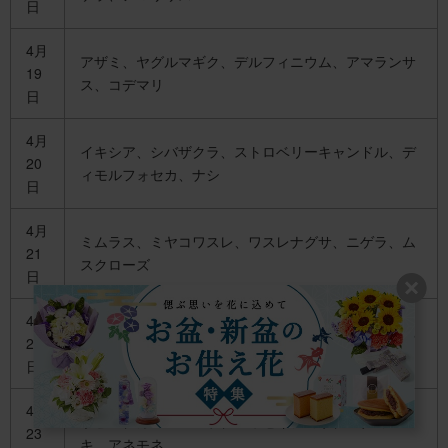
日
4月
アザミ、ヤグルマギク、デルフィニウム、アマランサ
19
ス、コデマリ
日
4月
イキシア、シバザクラ、ストロベリーキャンドル、デ
20
ィモルフォセカ、ナシ
日
4月
ミムラス、ミヤコワスレ、ワスレナグサ、ニゲラ、ム
21
スクローズ
日
4月
ギボウシ、アスター、ムシトリナデシコ、アザミ、ム
22
スカリ
日
4月
ポピー、カンパニュラ、ニワゼキショウ、ハナミズ
23
キ、アネモネ