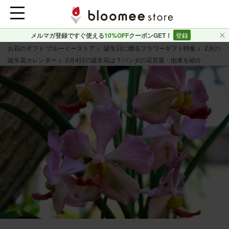
メルマガ登録ですぐ使える
10%OFF
クーポンGET！
登録
お花のギフト ブルーミーストア
誕生日に贈るフラワーギフト特集
2月の
誕生花カレンダー
2月4日の誕生花は？バンダの花言葉・由来を紹介