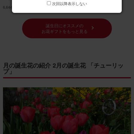
次回以降表示しない
6,644円
(税込)
11,090円
(税込)
誕生日にオススメの
お花ギフトをもっと見る
月の誕生花の紹介 2月の誕生花 「チューリッ
プ」