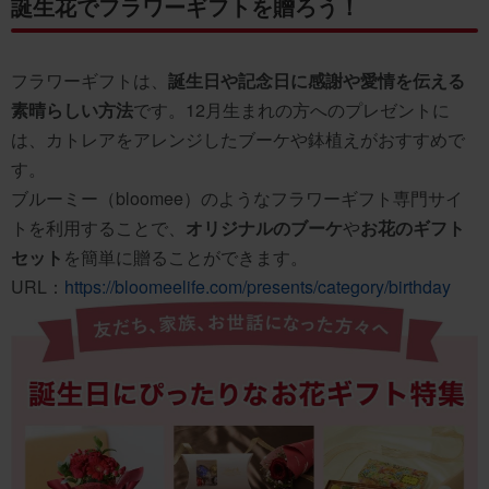
誕生花でフラワーギフトを贈ろう！
フラワーギフトは、
誕生日や記念日に感謝や愛情を伝える
素晴らしい方法
です。12月生まれの方へのプレゼントに
は、カトレアをアレンジしたブーケや鉢植えがおすすめで
す。
ブルーミー（bloomee）のようなフラワーギフト専門サイ
トを利用することで、
オリジナルのブーケ
や
お花のギフト
セット
を簡単に贈ることができます。
URL：
https://bloomeelife.com/presents/category/birthday