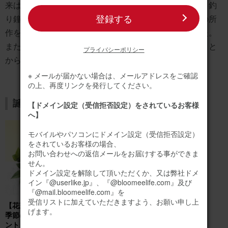
来は、その気品ある姿と純白の花色に基づいています。釣
登録する
り鐘型の花が優雅に垂れ下がる様子は、気品ある女性の所
作を思わせ、「優美な女性」という花言葉となりました。
また、純白の花色と繊細な香りは高貴な印象を与えること
プライバシーポリシー
から、「貴婦人」という花言葉が生まれました。
※ メールが届かない場合は、メールアドレスをご確認
の上、再度リンクを発行してください。
誕生日のお花ギフトはこちら
【ドメイン設定（受信拒否設定）をされているお客様
へ】
モバイルやパソコンにドメイン設定（受信拒否設定）
をされているお客様の場合、
お問い合わせへの返信メールをお届けする事ができま
せん。
ドメイン設定を解除して頂いただくか、又は弊社ドメ
イン『@userlike.jp』、『@bloomeelife.com』及び
『@mail.bloomeelife.com』を
受信リストに加えていただきますよう、お願い申し上
【花瓶不要】バラのみ
バラのブーケ（20
げます。
季節のお花アレンジメ
本） プレミアムロー
ント
ズブーケ