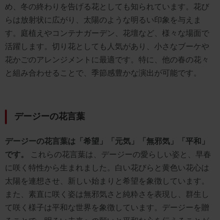
め、冬の終わりを告げる花としても知られています。花び
らは放射状に広がり、太陽のような明るい印象を与えま
す。庭植えやコンテナガーデン、花壇など、様々な場面で
活躍します。切り花としても人気があり、小さなブーケや
花かごのアレンジメントに最適です。特に、他の春の花々
と組み合わせることで、季節感豊かな演出が可能です。
デージーの花言葉
デージーの花言葉は「希望」「元気」「無邪気」「平和」
です。
これらの花言葉は、デージーの愛らしい姿と、早春
に咲く特性から生まれました。白い花びらと黄色い花心は
太陽を連想させ、新しい始まりと希望を象徴しています。
また、素直に咲く姿は無邪気さと純粋さを表現し、群生し
て咲く様子は平和な世界を象徴しています。デージーを贈