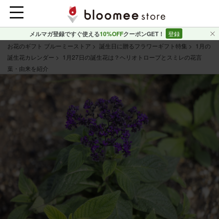
メルマガ登録ですぐ使える
10%OFF
クーポンGET！
登録
お花のギフト ブルーミーストア
誕生日に贈るフラワーギフト特集
1月の
誕生花カレンダー
1月27日の誕生花は？ヘリオトロープとスミレの花言
葉・由来を紹介