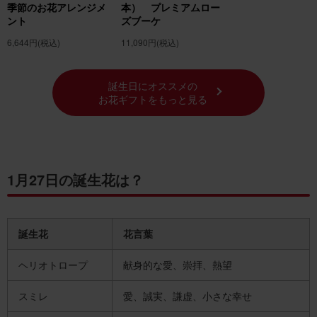
季節のお花アレンジメ
本） プレミアムロー
月の誕生花の紹介 1月の誕生花 「スイートピ
ント
ズブーケ
ー」
6,644円
(税込)
11,090円
(税込)
1月の誕生花一覧
誕生花でフラワーギフトを贈ろう！
誕生日にオススメの
お花ギフトをもっと見る
1月27日の誕生花は？
誕生花
花言葉
ヘリオトロープ
献身的な愛、崇拝、熱望
スミレ
愛、誠実、謙虚、小さな幸せ