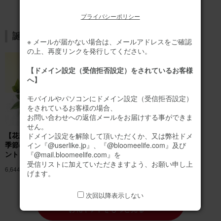
プライバシーポリシー
誕生日のお花ギフトはこちら
※ メールが届かない場合は、メールアドレスをご確認
の上、再度リンクを発行してください。
【ドメイン設定（受信拒否設定）をされているお客様
へ】
モバイルやパソコンにドメイン設定（受信拒否設定）
をされているお客様の場合、
お問い合わせへの返信メールをお届けする事ができま
せん。
【花瓶不要】バラのみ
バラのブーケ（20
ドメイン設定を解除して頂いただくか、又は弊社ドメ
季節のお花アレンジメ
本） プレミアムロー
イン『@userlike.jp』、『@bloomeelife.com』及び
ント
ズブーケ
『@mail.bloomeelife.com』を
受信リストに加えていただきますよう、お願い申し上
6,644円
(税込)
11,090円
(税込)
げます。
次回以降表示しない
誕生日にオススメの
お花ギフトをもっと見る