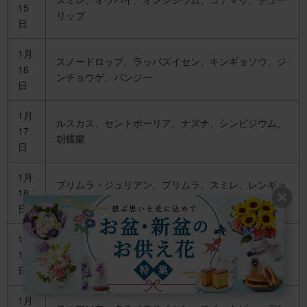
15
リップ
日
1月
スノードロップ、ラッパズイセン、キンギョソウ、ジ
16
ンチョウゲ、パンジー
日
1月
ルスカス、セントポーリア、ナズナ、シンビジウム、
17
胡蝶蘭
日
1月
プリムラ・ジュリアン、プリムラ、スミレ、レンギョ
18
ウ、サンシュユ
日
1月
マツ、バーゼリア、ワックスフラワー、ユキヤナギ、
19
ブルニア
日
1月