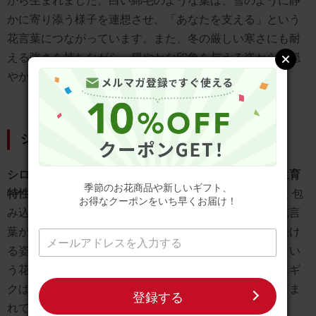
かに寄り添う様子を連想させ、「あなたを支える」という
花言葉につながっています。また、冬の厳しい寒さにも耐
える強さを持ちながら、穏やかな印象を与える姿から「穏
やか」という花言葉が付けられました。
シロタエギクの花言葉の由来
シロタエギクの花言葉の由来は、その特徴的な外観と生育
季節のお花商品や新しいギフト、
特性に基づいています。
白い綿毛のような葉は、優しく包
お得なクーポンをいち早くお届け！
み込むような印象を与え、「あなたを支える」という花言
葉が生まれました。また、厳しい環境でも静かに咲き続け
る姿は、内なる強さと穏やかさを象徴し、「穏やか」とい
う花言葉の由来となっています。冬の庭を彩るシロタエギ
クは、静かな強さと優しさを兼ね備えた植物として親しま
登録する
れています。