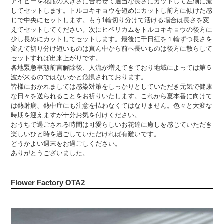
アイビーを花瓶の大きさに合わせて適当な長さにカットして左側に流
してセットします。トルコキキョウを短めにカットし前方に傾けた感
じで中央にセットします。もう1輪切り分けて活ける場合は長さを変
えてセットしてください。次にヒペリカムをトルコキキョウの後方に
少し長めにカットしてセットします。最後に千日紅を１輪ずつ長さを
変えて切り分け短いものは真ん中から前へ長いものは後方に散らして
セットすれば出来上がりです。
各地緊急事態前言解除後、人流が増えてきており地域によっては第５
波が来るのではないかと危惧されております。
皆様におかれましては感染対策をしっかりとしていただき元気で健康
な日々を送られることをお祈りいたします。これから夏本番に向けて
は熱射病、熱中症にも注意を払わなくてはなりません。色々と大変な
時期を迎えますが十分お気を付けください。
おうちで過ごされる時間は可愛らしいお花達に癒しを感じていただき
楽しいひと時を過ごしていただければ有難いです。
どうかよい週末をお過ごしください。
ありがとうございました。
Flower Factory OTA2