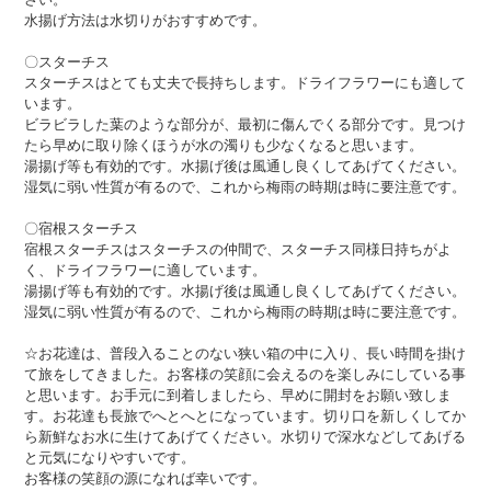
水揚げ方法は水切りがおすすめです。
〇スターチス
スターチスはとても丈夫で長持ちします。ドライフラワーにも適して
います。
ビラビラした葉のような部分が、最初に傷んでくる部分です。見つけ
たら早めに取り除くほうが水の濁りも少なくなると思います。
湯揚げ等も有効的です。水揚げ後は風通し良くしてあげてください。
湿気に弱い性質が有るので、これから梅雨の時期は時に要注意です。
〇宿根スターチス
宿根スターチスはスターチスの仲間で、スターチス同様日持ちがよ
く、ドライフラワーに適しています。
湯揚げ等も有効的です。水揚げ後は風通し良くしてあげてください。
湿気に弱い性質が有るので、これから梅雨の時期は時に要注意です。
☆お花達は、普段入ることのない狭い箱の中に入り、長い時間を掛け
て旅をしてきました。お客様の笑顔に会えるのを楽しみにしている事
と思います。お手元に到着しましたら、早めに開封をお願い致しま
す。お花達も長旅でへとへとになっています。切り口を新しくしてか
ら新鮮なお水に生けてあげてください。水切りで深水などしてあげる
と元気になりやすいです。
お客様の笑顔の源になれば幸いです。