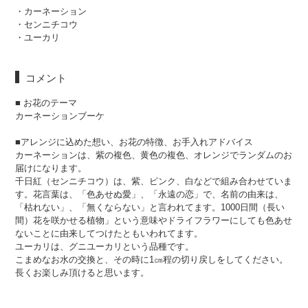
・カーネーション
・センニチコウ
・ユーカリ
コメント
■ お花のテーマ
カーネーションブーケ
■アレンジに込めた想い、お花の特徴、お手入れアドバイス
カーネーションは、紫の複色、黄色の複色、オレンジでランダムのお
届けになります。
千日紅（センニチコウ）は、紫、ピンク、白などで組み合わせていま
す。花言葉は、「色あせぬ愛」、「永遠の恋」で、名前の由来は、
「枯れない」、「無くならない」と言われてます。1000日間（長い
間）花を咲かせる植物」という意味やドライフラワーにしても色あせ
ないことに由来してつけたともいわれてます。
ユーカリは、グニユーカリという品種です。
こまめなお水の交換と、その時に1㎝程の切り戻しをしてください。
長くお楽しみ頂けると思います。