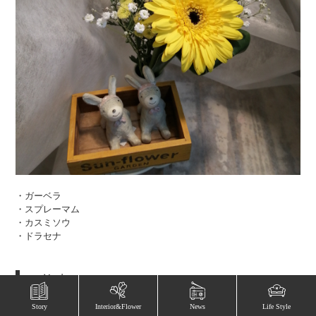
・ガーベラ
・スプレーマム
・カスミソウ
・ドラセナ
コメント
■ お花のテーマ
Story
Interior&Flower
News
Life Style