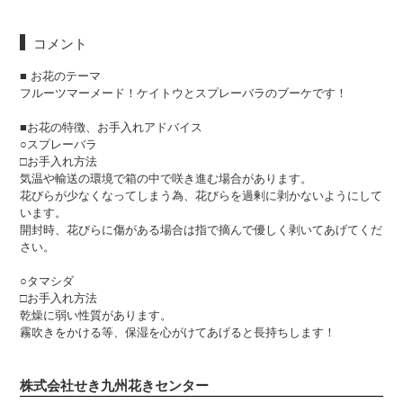
コメント
■ お花のテーマ
フルーツマーメード！ケイトウとスプレーバラのブーケです！
■お花の特徴、お手入れアドバイス
○スプレーバラ
□お手入れ方法
気温や輸送の環境で箱の中で咲き進む場合があります。
花びらが少なくなってしまう為、花びらを過剰に剥かないようにして
います。
開封時、花びらに傷がある場合は指で摘んで優しく剥いてあげてくだ
さい。
○タマシダ
□お手入れ方法
乾燥に弱い性質があります。
霧吹きをかける等、保湿を心がけてあげると長持ちします！
株式会社せき九州花きセンター