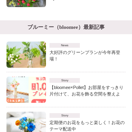
ブルーミー（bloomee）最新記事
News
大好評のグリーンプランが今年再登
場！
Story
【bloomee×Pollet】お部屋をすっきり
片付けて、お花を飾る空間を整えよ
う！
Story
定期便のお花をもっと楽しく！お花の
テーマ配送中