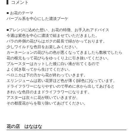
コメント
■ お花のテーマ
パープル系を中心にした濃淡ブーケ
■アレンジに込めた想い、お花の特徴、お手入れアドバイス
今週は紫色を中心に濃淡で組ませていただきました。
バラの外側の花びらはガクの延長で緑がかっております。
少しワイルドな色目をお楽しみください。
カーネーションの花びらの色が悪くなってきましたら数枚でしたら
花の根元もって花びらをゆっくり上に引き抜いてください。
ブルースターはカットした後に白い液が出てくるので
よく拭き取ってから生けてください。
ベロニカは下の方から花が終わっていきます。
エリンジュームは若い花芽ほど色が薄く(緑色に)なっています。
ドライフラワーになりやすいので早めに水から出してあげると
きれいな色目のままドライフラワーになります。
アスターは次々に花が咲いていきますが、
その都度花がらを取り除いてあげてください。
花の店 はなはな