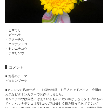
・ヒマワリ
・ガーベラ
・スターチス
・ハマナデシコ
・センニチコウ
・テマリソウ
コメント
■ お花のテーマ
ビタミンブーケ
■アレンジに込めた想い、お花の特徴、お手入れアドバイス 今週は
元気なビタミンカラーでお作りしました。
センニチコウは自然にはえているものに近い茎がしなるタイプのもの
です。ハマナデシコは萎れたお花は優しく摘み取ってあげてくださ