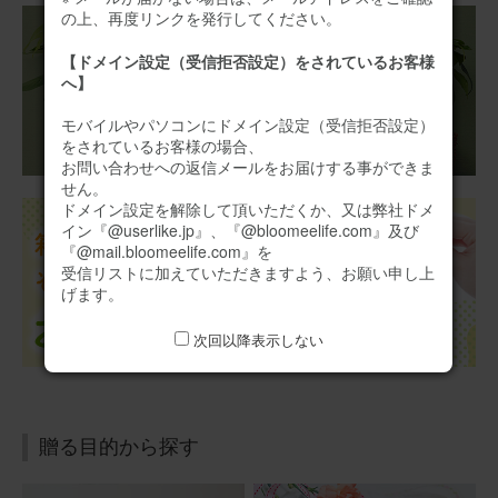
横にちょうどよかったです。
の上、再度リンクを発行してください。
アレンジメント(黄)XSサイズ
【ドメイン設定（受信拒否設定）をされているお客様
へ】
モバイルやパソコンにドメイン設定（受信拒否設定）
2025/10/31
をされているお客様の場合、
お問い合わせへの返信メールをお届けする事ができま
ブルーミーユーザーさん
50代
せん。
用途：
誕生日
ドメイン設定を解除して頂いただくか、又は弊社ドメ
イン『@userlike.jp』、『@bloomeelife.com』及び
誕生日プレゼント
『@mail.bloomeelife.com』を
受信リストに加えていただきますよう、お願い申し上
息子のお嫁さんにプレゼントしました。喜んでくれました
げます。
よ。赤も好きだし可愛いって言ってくれました。
次回以降表示しない
アレンジメント(赤)XSサイズ Happy Birthday カード付き
2025/08/30
贈る目的から探す
ぷるん
30代
用途：
誕生日