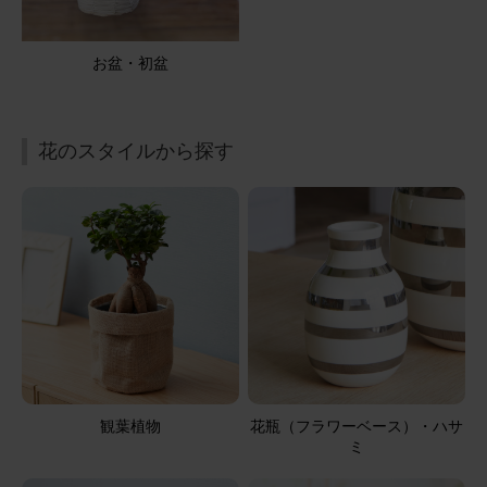
2025/12/07
にゃーこ
50代
お盆・初盆
用途：
誕生日
クリスマスも添えて素敵なアレンジ
花のスタイルから探す
お誕生日のプレゼントに、色指定でお願いしました。１２
月のお誕生日に、クリスマスカラーも添えていただき、季
節感のある素敵なアレンジ。お相手にも喜んでいただき良
かったです。
アレンジメント(黄)Sサイズ Happy Birthdayバルーン付き
2025/08/21
ブルーミーユーザーさん
50代
用途：
自宅用
観葉植物
花瓶（フラワーベース）・ハサ
ミ
小さくてかわいいサイズです。