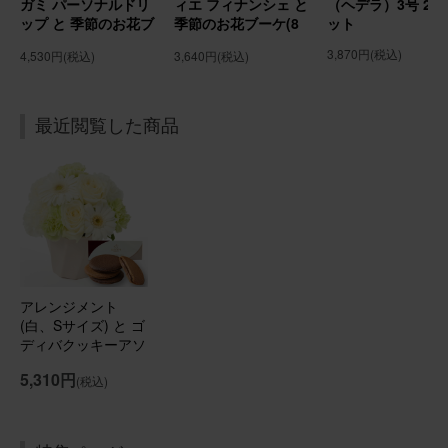
ガミ パーソナルドリ
ィエ フィナンシェ と
（ヘデラ）3号 2個
ップ と 季節のお花ブ
季節のお花ブーケ(8
ット
ーケ(8本) Gift for
本) Gift for youカー
3,870円
(税込)
4,530円
(税込)
3,640円
(税込)
2026/02/02
youカード付き
ド付き
chomo
30代
用途：
誕生日
最近閲覧した商品
誕生日プレゼントに贈りました
友人母の誕生日プレゼントに贈らせていただきました。 お
部屋が華やかになったと喜んで貰えました！
アレンジメント(ピンク)Sサイズ Happy Birthdayバルーン
付き
アレンジメント
(白、Sサイズ) と ゴ
2026/01/17
ディバクッキーアソ
ートメント のセッ
ブルーミーユーザーさん
50代
5,310円
(税込)
ト
用途：
自宅用
素敵な！