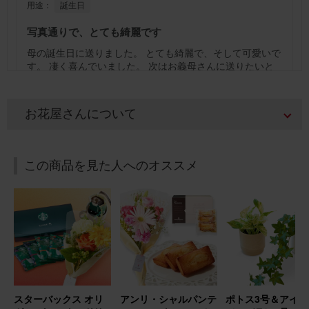
用途：
誕生日
写真通りで、とても綺麗です
母の誕生日に送りました。 とても綺麗で、そして可愛いで
す。 凄く喜んでいました。 次はお義母さんに送りたいと
思っています。
アレンジメント(黄色) Sサイズ Happy Birthday カード付き
お花屋さんについて
2026/02/15
この商品を見た人へのオススメ
ブルーミーユーザーさん
30代
用途：
誕生日
誕生日プレゼントに
母の誕生日プレゼントに送りました。 花は好きだけれど、
自分で買うのは中々ハードルが高いので嬉しいと喜んでも
らえました。
スターバックス オリ
アンリ・シャルパンテ
ポトス3号＆アイビ
アレンジメント(ピンク) Sサイズ