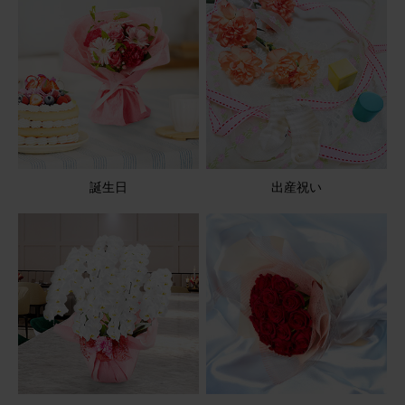
バルーンが可愛い
母の誕生日プレゼントとして贈りました。 お花だけでなく
バルーンもついているので華やかで明るいと好評でした。
アレンジメント(黄)Sサイズ Happy Birthdayバルーン付き
2025/08/11
誕生日
出産祝い
ブルーミーユーザーさん
60代
用途：
その他
孫のバレエの発表会があり、プレゼントしました。 可愛い
と喜んでくれました。🌸🌸
アレンジメント(ピンク) Sサイズ Happy Birthday カード付
き
2026/04/07