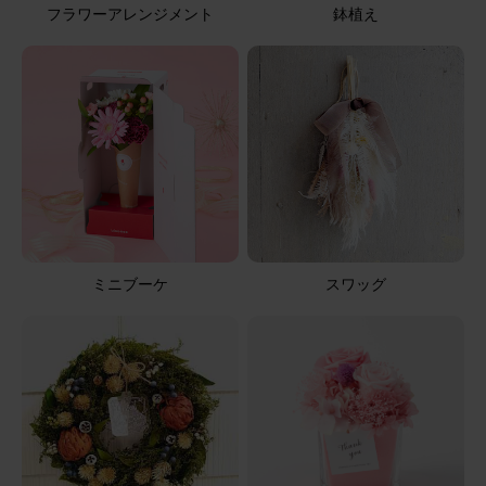
フラワーアレンジメント
鉢植え
箱を開けた時に花がペタンとしていて、写真とちがってい
たのでちょっとがっかりしました。特にガーベラがしなっ
となっていた。2日目でガーベラと白いカーネーションが
萎れた。お盆が来るのでお仏壇にお供えしたかったのです
が、残念です。宅配での購入に無理があるのかな？もう、
さらに表示
購入しません。
アレンジメント(白)XSサイズ
ミニブーケ
スワッグ