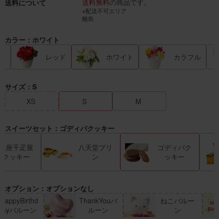
送料無料
の商品です。
送料について
※配送不可エリア
離島
カラー：ホワイト
ク
レッド
ホワイト
カラフル
サイズ：S
XS
S
M
スイーツセット：ゴディバクッキー
銀座千疋屋
八天堂プリ
ゴディバク
クッキー
ン
ッキー
オプション：オプションなし
HappyBirthd
ThankYouバ
ねこバルー
ayバルーン
ルーン
ン