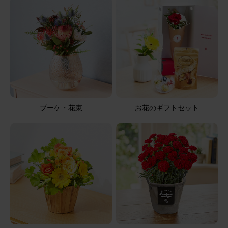
アレンジメント(ピンク)XSサイズ
2025/08/12
ブルーミーユーザーさん
60代
用途：
母の日
母の日
母の日に送った 大変、喜んでもらった
ブーケ・花束
お花のギフトセット
アレンジメント(黄)XSサイズ
2026/08/05
ブルーミーユーザーさん
60代
用途：
自宅用
届いてから2日目で白いガーベラとカーネーションが萎
れた