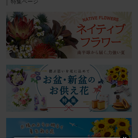
特集ページ
年末年始に飾るお花をいつもの定期便にプラスして購入し
ました。 温度差のない玄関に置いていますが、とても長持
ち！ サイズ感も良かったです。 玄関に行くたびに眺めて
います♪
アレンジメント(ピンク) Sサイズ
2026/01/04
aipon211
40代
用途：
自宅用
期待通りでした
クリスマスからお正月にかけて長く楽しみたいと思い赤い
お花の鉢植えにしましたが、期待通りどちらのイベントに
も合い、1月4日現在も綺麗に咲いています。お花があるだ
けで華やかな雰囲気になるので毎年購入したいです。
アレンジメント(赤) Sサイズ