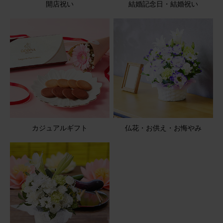
開店祝い
結婚記念日・結婚祝い
やゆよ
60代
用途：
結婚祝い
とてもかわいいです
宅配ボックスに入っていましたが、元気な状態でした
アレンジメント(ピンク) Mサイズ
2026/01/18
カジュアルギフト
仏花・お供え・お悔やみ
ブルーミーユーザーさん
60代
用途：
自宅用
好きなカラー
写真で見るよりボリュームもあり満足です。
アレンジメント(黄色) Mサイズ