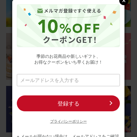
2025/12/26
ブルーミーユーザーさん
50代
用途：
自宅用
華やか〜
カラフルでパッとお部屋が明るくなり 、自然な香りもして
季節のお花商品や新しいギフト、
気分上がります
お得なクーポンをいち早くお届け！
アレンジメント(カラフル) Sサイズ
2025/12/17
いち
30代
登録する
用途：
自宅用
プライバシーポリシー
可愛らしいサイズです
愛犬のお供えに購入しましたが、可愛らしくサイズも仏壇
※ メールが届かない場合は、メールアドレスをご確認