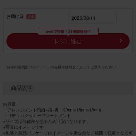
お届け日
必須
レジに進む
「お花の定期便ブルーミー」の会員様は
ログイン
してご購入ください
商品説明
内容量
・アレンジメントS(縦×横×奥：20cm×15cm×15cm)
・ゴディバクッキーアソートメント
※サイズは個体差があるため目安になります。
※写真はイメージです
※包装と商品パッケージはイメージを損なわない範囲で変更となる可